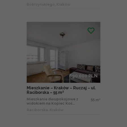
Bobrzyńskiego, Kraków
690 000 PLN
Mieszkanie – Kraków – Ruczaj – ul.
Raciborska – 55 m²
Mieszkanie dwupokojowe z
55 m
2
widokiem na Kopiec Koś...
Raciborska, Kraków