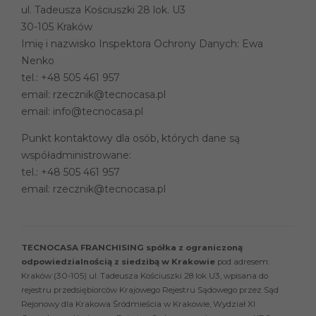
ul. Tadeusza Kościuszki 28 lok. U3
30-105 Kraków
Imię i nazwisko Inspektora Ochrony Danych: Ewa
Nenko
tel.:
+48 505 461 957
email:
rzecznik@tecnocasa.pl
email:
info@tecnocasa.pl
Punkt kontaktowy dla osób, których dane są
współadministrowane:
tel.:
+48 505 461 957
email:
rzecznik@tecnocasa.pl
TECNOCASA FRANCHISING spółka z ograniczoną
odpowiedzialnością z siedzibą w Krakowie
pod adresem:
Kraków (30-105) ul. Tadeusza Kościuszki 28 lok U3, wpisana do
rejestru przedsiębiorców Krajowego Rejestru Sądowego przez Sąd
Rejonowy dla Krakowa Śródmieścia w Krakowie, Wydział XI