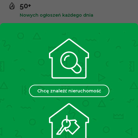
50+
Nowych ogłoszeń każdego dnia
10,000+
Zadowolonych klientów
2500+
Spotkań miesięcznie
Chcę znaleźć nieruchomość
35
Placówek w Polsce