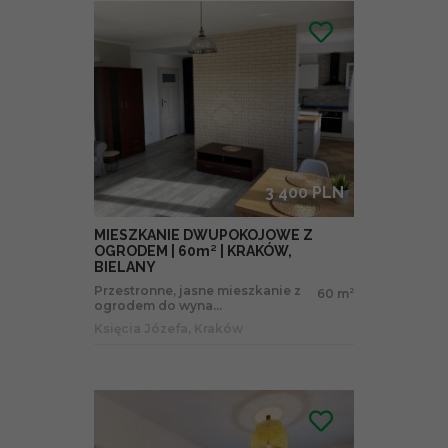
3 400 PLN
MIESZKANIE DWUPOKOJOWE Z
OGRODEM | 60m² | KRAKÓW,
BIELANY
Przestronne, jasne mieszkanie z
60 m
2
ogrodem do wyna...
Księcia Józefa, Kraków