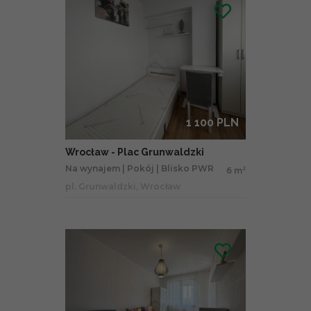
1 100 PLN
Wrocław - Plac Grunwaldzki
Na wynajem | Pokój | Blisko PWR
6 m
2
pl. Grunwaldzki, Wrocław