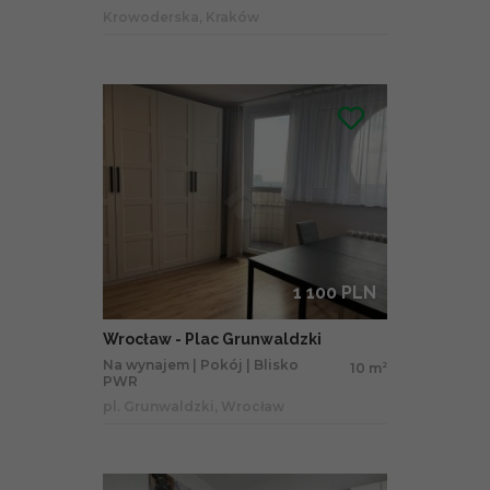
Krowoderska, Kraków
1 100 PLN
Wrocław - Plac Grunwaldzki
Na wynajem | Pokój | Blisko
10 m
2
PWR
pl. Grunwaldzki, Wrocław