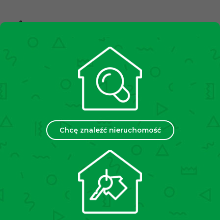
10,000+
Zadowolonych klientów
2500+
Spotkań miesięcznie
35
Chcę znaleźć nieruchomość
Placówek w Polsce
Chcesz sprzedać lub wynająć
swoją nieruchomość?