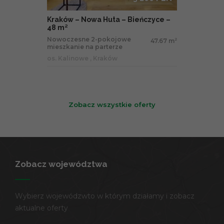
Kraków – Nowa Huta – Bieńczyce –
48 m²
Nowoczesne 2-pokojowe
47.67 m
2
mieszkanie na parterze
os. Kalinowe , Kraków
Zobacz wszystkie oferty
Zobacz województwa
Wybierz wojewódzwto w którym działamy i zobacz
aktualne oferty