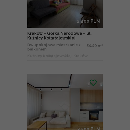
2 400 PLN
Kraków – Górka Narodowa – ul.
Kuźnicy Kołłątajowskiej
Dwupokojowe mieszkanie z
34.40 m
2
balkonem
Kuźnicy Kołłątajowskiej, Kraków
3 200 PLN