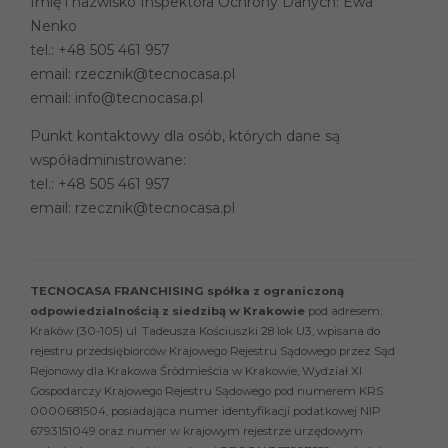
Imię i nazwisko Inspektora Ochrony Danych: Ewa
Nenko
tel.:
+48 505 461 957
email:
rzecznik@tecnocasa.pl
email:
info@tecnocasa.pl
Punkt kontaktowy dla osób, których dane są
współadministrowane:
tel.:
+48 505 461 957
email:
rzecznik@tecnocasa.pl
TECNOCASA FRANCHISING spółka z ograniczoną
odpowiedzialnością z siedzibą w Krakowie
pod adresem:
Kraków (30-105) ul. Tadeusza Kościuszki 28 lok U3, wpisana do
rejestru przedsiębiorców Krajowego Rejestru Sądowego przez Sąd
Rejonowy dla Krakowa Śródmieścia w Krakowie, Wydział XI
Gospodarczy Krajowego Rejestru Sądowego pod numerem KRS
0000681504, posiadająca numer identyfikacji podatkowej NIP
6793151049 oraz numer w krajowym rejestrze urzędowym