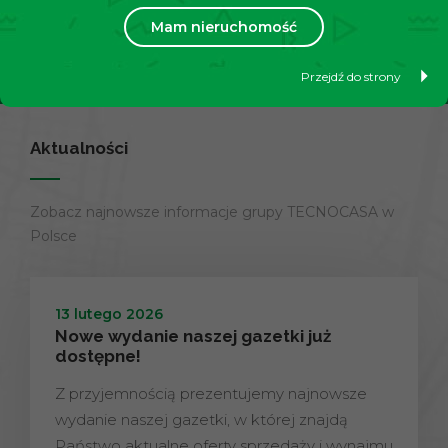
Mam nieruchomość
Dowiedz się więcej
Przejdź do strony
Aktualności
Zobacz najnowsze informacje grupy TECNOCASA w
Polsce
13 lutego 2026
Nowe wydanie naszej gazetki już
dostępne!
Z przyjemnością prezentujemy najnowsze
wydanie naszej gazetki, w której znajdą
Państwo aktualne oferty sprzedaży i wynajmu