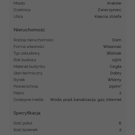
Miasto
Kraków
Dzielnica
Zwierzyniec
Ulica
Księcia Józefa
Nieruchomość
Rodzaj nieruchomości
dom
Forma własności
Własność
Typ zabudowy
bliźniak
Rok budowy
1970
Materiał budynku
cegła
Stan techniczny
dobry
Rynek
Wtórny
2
Powierzchnia
290m
Piętro
2
Dostępne media
woda, prąd, kanalizacja, gaz, internet
Specyfikacja
Ilość pokoi
6
Ilość łazienek
2