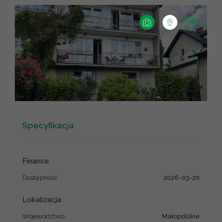
+
−
Leaflet
|
©
OpenStreetMap
contributors ©
CARTO
Specyfikacja
Finanse
Dostępność
2026-03-20
Lokalizacja
Województwo
małopolskie