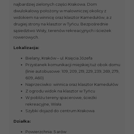
najbardziej zielonych części Krakowa. Dom
dwulokalowy położony w malowniczej okolicy z
widokiem na winnicę oraz klasztor Kamedułów, a z
drugiej strony na klasztor w Tyńcu. Bezpośrednie
sąsiedztwo Wisły, terenów rekreacyjnych i ścieżek
rowerowych.
Lokalizacja:
Bielany, Kraków – ul. Księcia Józefa
Przystanek komunikacji miejskiej tuż obok domu
(linie autobusowe: 109, 209, 219, 229, 239, 269, 279,
609, A60)
Naprzeciwko: winnica oraz klasztor Kamedułów
Z ogrodu widok na klasztor w Tyńcu
W pobliżu tereny spacerowe, ścieżki
rekreacyjne, Wisła
Szybki dojazd do centrum Krakowa
Działka:
Powierzchnia: 5 arów