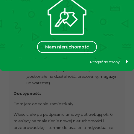
Układ identyczny jak na parterze:
• trzy pokoje (dwa z balkonami)
• kuchnia
• łazienka
• WC
• komunikacja
Mam nieruchomość
Piwnica:
Przejdź do strony
dwa garaże
Pomieszczenia gospodarczo-użytkowe
(doskonałe na działalność, pracownię, magazyn
lub warsztat)
Dostępność:
Dom jest obecnie zamieszkały.
Właściciele po podpisaniu umowy potrzebują ok. 6
miesięcy na znalezienie nowej nieruchomości i
przeprowadzkę – termin do ustalenia indywidualnie.