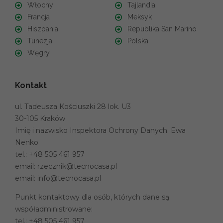
Włochy
Tajlandia
Francja
Meksyk
Hiszpania
Republika San Marino
Tunezja
Polska
Węgry
Kontakt
ul. Tadeusza Kościuszki 28 lok. U3
30-105 Kraków
Imię i nazwisko Inspektora Ochrony Danych: Ewa
Nenko
tel.:
+48 505 461 957
email:
rzecznik@tecnocasa.pl
email:
info@tecnocasa.pl
Punkt kontaktowy dla osób, których dane są
współadministrowane:
tel.:
+48 505 461 957