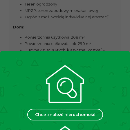
Teren ogrodzony
MPZP: teren zabudowy mieszkaniowej
Ogród z możliwością indywidualnej aranżacji
Dom:
Powierzchnia użytkowa: 208 m²
Powierzchnia całkowita: ok. 290 m²
Budynek z lat 70-tych, klasyczna „kostka” –
idealna do adaptacji i modernizacji
W całości podpiwniczony
Układ pomieszczeń:
Parter:
Trzy duże pokoje (dwa z wyjściem na balkon)
Jasna, przestronna kuchnia
Łazienka
Oddzielne WC
Chcę znaleźć nieruchomość
Komunikacja
Piętro: