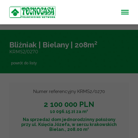
Bliźniak | Bielany | 208m²
KRMS2/0270
powrót do listy
Numer referencyjny KRMS2/0270
2 100 000 PLN
2
10 096.15 zł za m
Na sprzedaż dom jednorodzinny położony
przy ul. Księcia Józefa, w sercu krakowskich
2
Bielan., 208.00 m