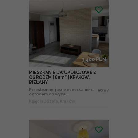
3 400 PLN
MIESZKANIE DWUPOKOJOWE Z
OGRODEM | 60m² | KRAKÓW,
BIELANY
Przestronne, jasne mieszkanie z
60 m
2
ogrodem do wyna...
Księcia Józefa, Kraków