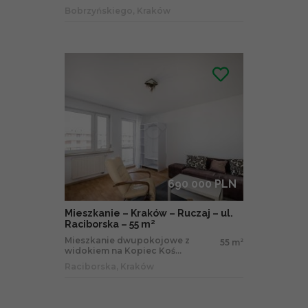
Bobrzyńskiego, Kraków
690 000 PLN
Mieszkanie – Kraków – Ruczaj – ul.
Raciborska – 55 m²
Mieszkanie dwupokojowe z
55 m
2
widokiem na Kopiec Koś...
Raciborska, Kraków