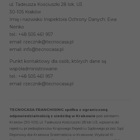
ul. Tadeusza Kościuszki 28 lok. U3
30-105 Kraków
Imię i nazwisko Inspektora Ochrony Danych: Ewa
Nenko
tel.:
+48 505 461 957
email:
rzecznik@tecnocasa.pl
email:
info@tecnocasa.pl
Punkt kontaktowy dla osób, których dane są
współadministrowane:
tel.:
+48 505 461 957
email:
rzecznik@tecnocasa.pl
TECNOCASA FRANCHISING spółka z ograniczoną
odpowiedzialnością z siedzibą w Krakowie
pod adresem:
Kraków (30-105) ul. Tadeusza Kościuszki 28 lok U3, wpisana do
rejestru przedsiębiorców Krajowego Rejestru Sądowego przez Sąd
Rejonowy dla Krakowa Śródmieścia w Krakowie, Wydział XI