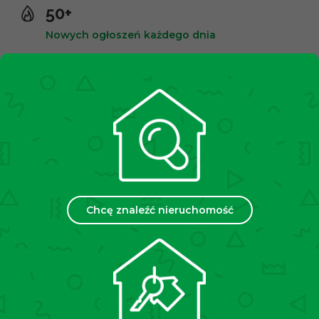
50+
Nowych ogłoszeń każdego dnia
10,000+
Zadowolonych klientów
2500+
Spotkań miesięcznie
Chcę znaleźć nieruchomość
35
Placówek w Polsce