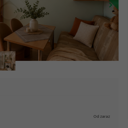
Leaflet
|
©
OpenStreetMap
contributors ©
CARTO
od zaraz