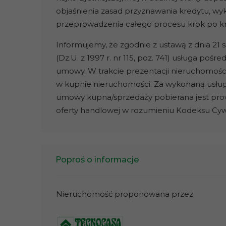
objaśnienia zasad przyznawania kredytu, wyk
przeprowadzenia całego procesu krok po k
Informujemy, że zgodnie z ustawą z dnia 21 
(Dz.U. z 1997 r. nr 115, poz. 741) usługa po
umowy. W trakcie prezentacji nieruchomośc
w kupnie nieruchomości. Za wykonaną usłu
umowy kupna/sprzedaży pobierana jest prowiz
oferty handlowej w rozumieniu Kodeksu Cy
Poproś o informacje
Nieruchomość proponowana przez