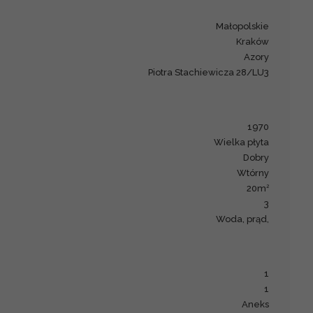
małopolskie
Kraków
Azory
Piotra Stachiewicza 28/LU3
1970
wielka płyta
Dobry
Wtórny
2
20m
3
woda, prąd,
1
1
aneks