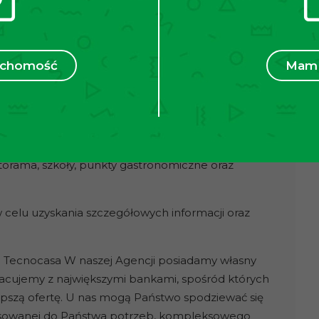
zacji, z bardzo dobrym dostępem do komunikacji
o-usługowej. W pobliżu znajdują się sklepy
ruchomość
Mam 
we oraz liczne tereny zielone i rekreacyjne. Szybki
yjazd w kierunku obwodnicy miasta.
5 komunikacją miejską
lejowa Kraków Łobzów
storama, szkoły, punkty gastronomiczne oraz
celu uzyskania szczegółowych informacji oraz
 Tecnocasa W naszej Agencji posiadamy własny
acujemy z największymi bankami, spośród których
szą ofertę. U nas mogą Państwo spodziewać się
opasowanej do Państwa potrzeb, kompleksowego