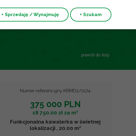
+ Sprzedaję / Wynajmuję
+ Szukam
powrót do listy
Numer referencyjny KRMD2/0174
375 000 PLN
2
18 750.00 zł za m
Funkcjonalna kawalerka w świetnej
2
lokalizacji , 20.00 m