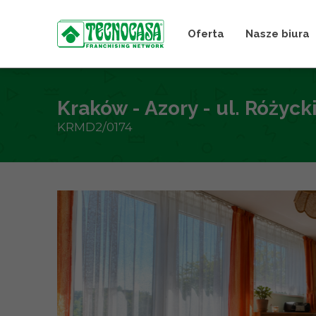
Oferta
Nasze biura
Kraków - Azory - ul. Różyck
KRMD2/0174
+
−