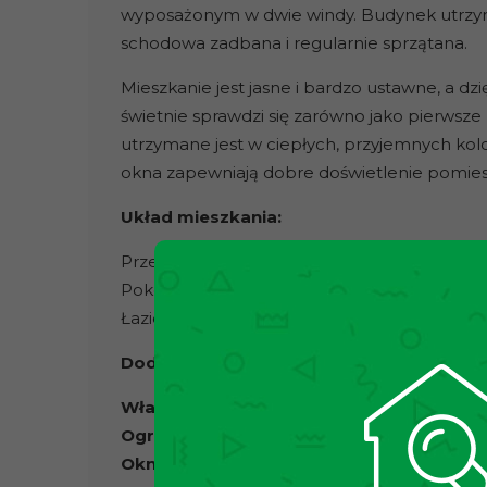
wyposażonym w dwie windy. Budynek utrzym
schodowa zadbana i regularnie sprzątana.
Mieszkanie jest jasne i bardzo ustawne, a 
świetnie sprawdzi się zarówno jako pierwsze
utrzymane jest w ciepłych, przyjemnych kol
okna zapewniają dobre doświetlenie pomie
Układ mieszkania:
Przedpokój z aneksem kuchennym
Pokój dzienny
Łazienka z WC
Dodatkowe informacje:
Własność
– pełna własność
Ogrzewanie
– miejskie
Okna
– plastikowe