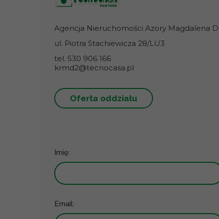
Agencja Nieruchomości Azory Magdalena Dr
ul. Piotra Stachiewicza 28/LU3
tel. 530 906 166
krmd2@tecnocasa.pl
Oferta oddziału
Imię:
Email: