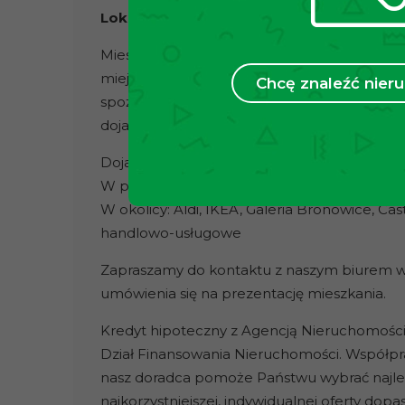
Lokalizacja:
Mieszkanie znajduje się w doskonałej lokali
miejskiej oraz pełnej infrastruktury handlow
Chcę znaleźć nie
spożywcze, restauracje, szkoły, punkty usługo
dojazd do centrum Krakowa oraz dogodny w
Dojazd do centrum Krakowa zajmuje około 1
W pobliżu pętla autobusowa oraz stacja ko
W okolicy: Aldi, IKEA, Galeria Bronowice, Ca
handlowo-usługowe
Zapraszamy do kontaktu z naszym biurem w 
umówienia się na prezentację mieszkania.
Kredyt hipoteczny z Agencją Nieruchomości
Dział Finansowania Nieruchomości. Współpr
nasz doradca pomoże Państwu wybrać najlep
najkorzystniejszej, indywidualnej oferty d