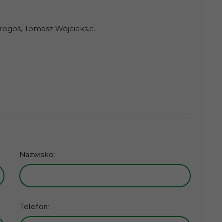
ogoś, Tomasz Wójciaks.c.
Nazwisko:
Telefon: