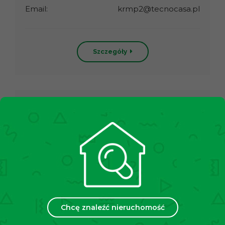
Email:
krmp2@tecnocasa.pl
Szczegóły
Oddział XVII Kraków
Agencja Nieruchomości Dąbie Kinga Depta,
Daniel Piasecki s.c.
NIP:
6751803375
Adres:
31-559 Kraków, ul. Grzegórzecka 77/U3
Telefon:
+48 790 682 244
Chcę znaleźć nieruchomość
Email:
krmd4@tecnocasa.pl