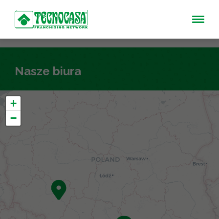
Nasze biura
+
−