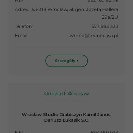
NIP:
862 160 92 79
Adres:
53-319 Wrocław, al. gen. Józefa Hallera
29a/2U
Telefon:
577 583 333
Email:
wrmk1@tecnocasa.pl
Szczegóły
Oddział II Wrocław
Wrocław Studio Grabiszyn Kamil Janus,
Dariusz Łukasik S.C.
NIP:
8943193933