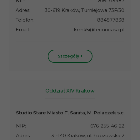
NIP:
8161715487
Adres:
30-619 Kraków, Turniejowa 73F/50
Telefon:
884877838
Email:
krmk5@tecnocasa.pl
Szczegóły
Oddział XIV Kraków
Studio Stare Miasto T. Sarata, M. Polaczek s.c.
NIP:
676-255-46-22
Adres:
31-140 Kraków, ul. Łobzowska 2