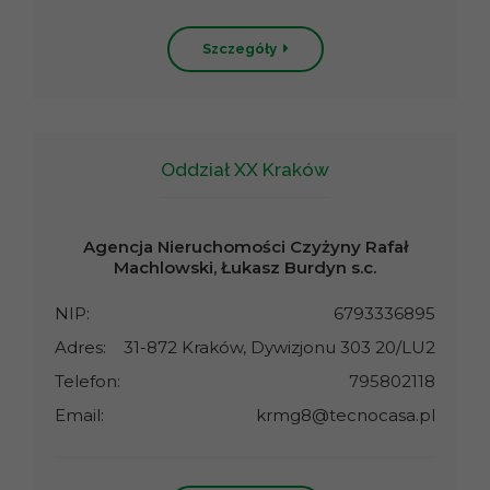
Szczegóły
Oddział XX Kraków
Agencja Nieruchomości Czyżyny Rafał
Machlowski, Łukasz Burdyn s.c.
NIP:
6793336895
Adres:
31-872 Kraków, Dywizjonu 303 20/LU2
Telefon:
795802118
Email:
krmg8@tecnocasa.pl