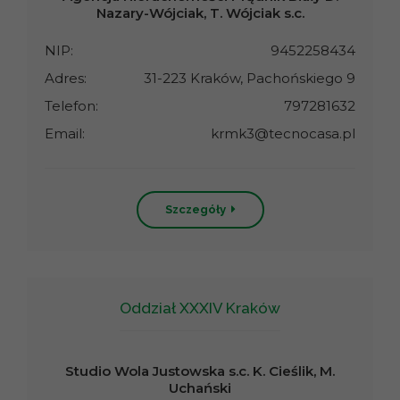
Nazary-Wójciak, T. Wójciak s.c.
NIP:
9452258434
Adres:
31-223 Kraków, Pachońskiego 9
Telefon:
797281632
Email:
krmk3@tecnocasa.pl
Szczegóły
Oddział XXXIV Kraków
Studio Wola Justowska s.c. K. Cieślik, M.
Uchański