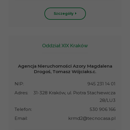
Szczegóły
Oddział XIX Kraków
Agencja Nieruchomości Azory Magdalena
Drogoś, Tomasz Wójciaks.c.
NIP:
945 231 14 01
Adres:
31-328 Kraków, ul. Piotra Stachiewicza
28/LU3
Telefon:
530 906 166
Email:
krmd2@tecnocasa.pl