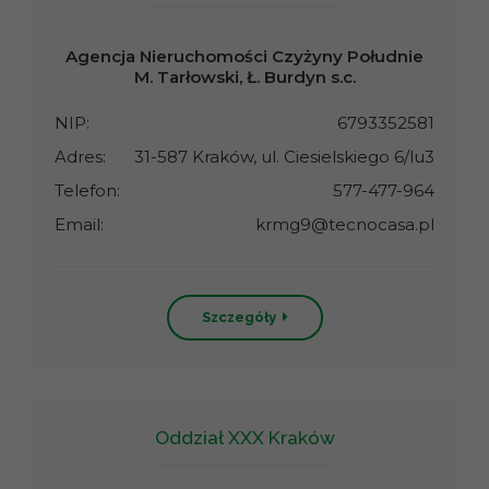
Agencja Nieruchomości Czyżyny Południe
M. Tarłowski, Ł. Burdyn s.c.
NIP:
6793352581
Adres:
31-587 Kraków, ul. Ciesielskiego 6/lu3
Telefon:
577-477-964
Email:
krmg9@tecnocasa.pl
Szczegóły
Oddział XXX Kraków