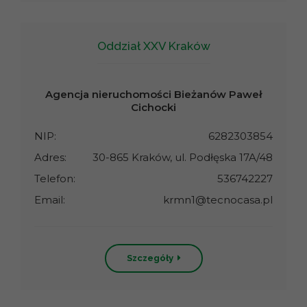
Oddział XXV Kraków
Agencja nieruchomości Bieżanów Paweł
Cichocki
NIP:
6282303854
Adres:
30-865 Kraków, ul. Podłęska 17A/48
Telefon:
536742227
Email:
krmn1@tecnocasa.pl
Szczegóły