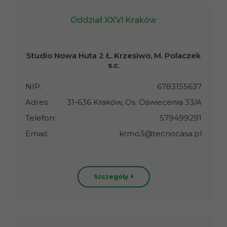
Oddział XXVI Kraków
Studio Nowa Huta 2 Ł. Krzesiwo, M. Polaczek
s.c.
NIP:
6783155637
Adres:
31-636 Kraków, Os. Oświecenia 33/A
Telefon:
579499291
Email:
krmo3@tecnocasa.pl
Szczegóły