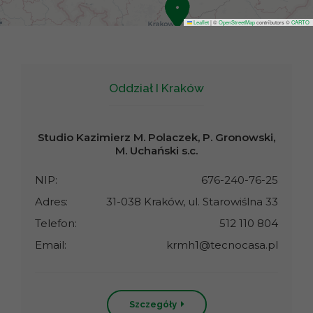
Leaflet
|
©
OpenStreetMap
contributors ©
CARTO
Oddział I Kraków
Studio Kazimierz M. Polaczek, P. Gronowski,
M. Uchański s.c.
NIP:
676-240-76-25
Adres:
31-038 Kraków, ul. Starowiślna 33
Telefon:
512 110 804
Email:
krmh1@tecnocasa.pl
Szczegóły