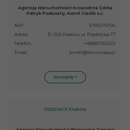
Agencja Nieruchomości Krowodrza Górka
Patryk Posłuszny, Kamil Cieślik s.c.
NIP:
6793274705
Adres:
31-202 Kraków, ul. Prądnicka 77
Telefon:
+48883150322
Email:
krmk1@tecnocasa.pl
Szczegóły
Oddział IX Kraków
Agencja Nieruchomości Bronowice Tomasz