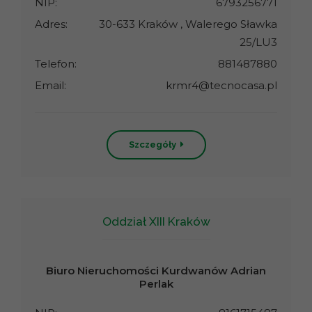
NIP:
6793256771
Adres:
30-633 Kraków , Walerego Sławka
25/LU3
Telefon:
881487880
Email:
krmr4@tecnocasa.pl
Szczegóły
Oddział XIII Kraków
Biuro Nieruchomości Kurdwanów Adrian
Perlak