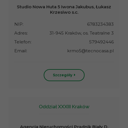
Studio Nowa Huta 5 Iwona Jakubus, Łukasz
Krzesiwo s.c.
NIP:
6783234383
Adres:
31-945 Kraków, os. Teatralne 3
Telefon:
579492446
Email:
krmo5@tecnocasa.pl
Szczegóły
Oddział XXXIII Kraków
Agencja Nieruchomości Prądnik Biały D.