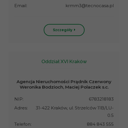
Email:
krmm3@tecnocasa.pl
Szczegóły
Oddział XVI Kraków
Agencja Nieruchomości Prądnik Czerwony
Weronika Bodzioch, Maciej Polaczek s.c.
NIP:
6783218183
Adres:
31-422 Kraków, ul. Strzelców 11B/LU-
0.5
Telefon:
884 843 555