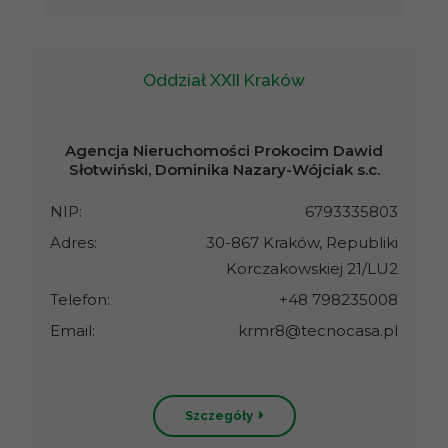
Oddział XXII Kraków
Agencja Nieruchomości Prokocim Dawid
Słotwiński, Dominika Nazary-Wójciak s.c.
NIP:
6793335803
Adres:
30-867 Kraków, Republiki
Korczakowskiej 21/LU2
Telefon:
+48 798235008
Email:
krmr8@tecnocasa.pl
Szczegóły