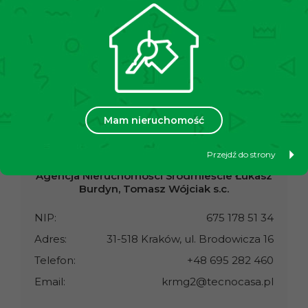
Szczegóły
Mam nieruchomość
Oddział XVIII Kraków
Przejdź do strony
Agencja Nieruchomości Śródmieście Łukasz
Burdyn, Tomasz Wójciak s.c.
NIP:
675 178 51 34
Adres:
31-518 Kraków, ul. Brodowicza 16
Telefon:
+48 695 282 460
Email:
krmg2@tecnocasa.pl