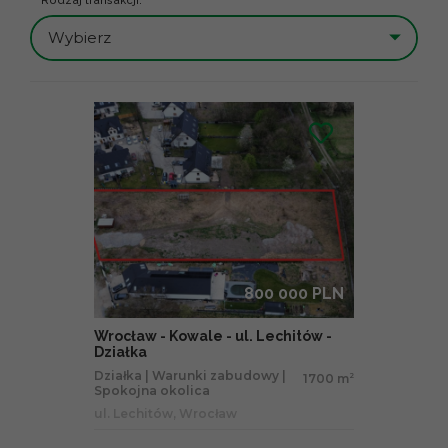
Rodzaj transakcji:
Wybierz
800 000 PLN
Wrocław - Kowale - ul. Lechitów -
Działka
Działka | Warunki zabudowy |
1700 m
2
Spokojna okolica
ul. Lechitów, Wrocław