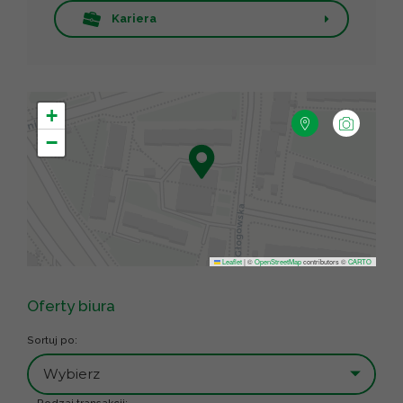
Kariera
+
−
Leaflet
|
©
OpenStreetMap
contributors ©
CARTO
Oferty biura
Sortuj po:
Wybierz