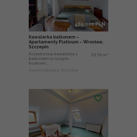
489 000 PLN
Kawalerka balkonem –
Apartamenty Platinum – Wrocław,
Szczepin
Przestronna kawalerka z
33.70 m
2
balkonem w nowym
budown...
Inowrocławska, Wrocław