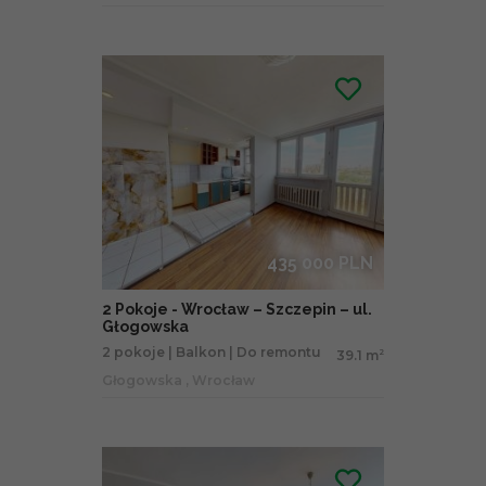
435 000 PLN
2 Pokoje - Wrocław – Szczepin – ul.
Głogowska
2 pokoje | Balkon | Do remontu
39.1 m
2
Głogowska , Wrocław