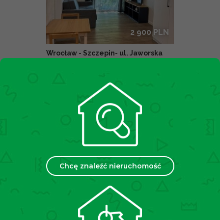
2 900 PLN
Wrocław - Szczepin- ul. Jaworska
Na wynajem | 2 pokoje| Nowe
38.8 m
2
budownictwo
Jaworska, Wrocław
Chcę znaleźć nieruchomość
400 000 PLN