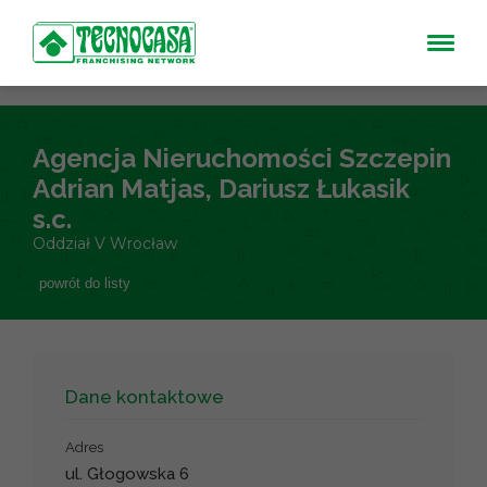
Agencja Nieruchomości Szczepin
Adrian Matjas, Dariusz Łukasik
s.c.
Oddział V Wrocław
powrót do listy
Dane kontaktowe
Adres
ul. Głogowska 6