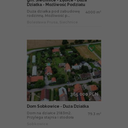
gm. Siechnice - Zębice - Duża
Działka - Możliwość Podziału
Duża działka pod zabudowę
4000 m
2
rodzinną. Możliwość p...
Bolesława Prusa, Siechnice
365 000 PLN
Dom Sobkowice - Duża Działka
Dom na działce 2183m2.
79.3 m
2
Przylega stajnia i stodoła
Sobkowice