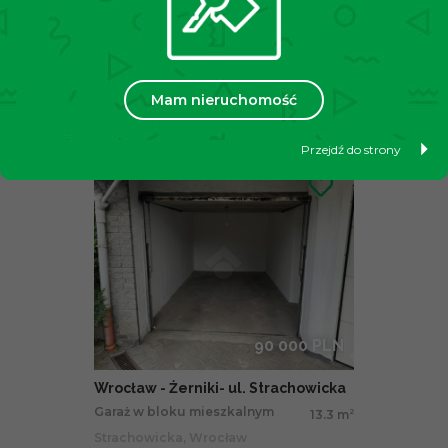
gm. Siechnice - Zębice - Duża
Działka - Możliwość Podziału
Duża działka pod zabudowę
2087 m
2
rodzinną. Możliwość p...
Bolesława Prusa, Siechnice
Mam nieruchomość
Przejdź do strony
90 000 PLN
Wrocław - Żerniki- ul. Strachowicka
Garaż w bloku mieszkalnym
13.3 m
2
Strachowicka, Wrocław