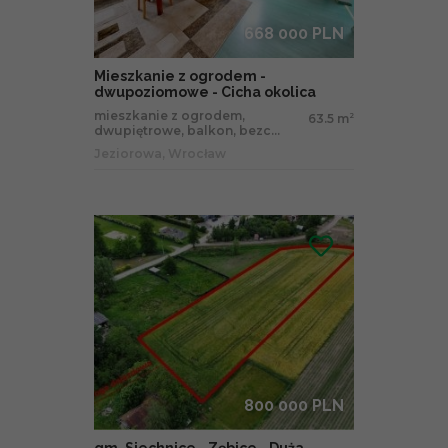
668 000 PLN
Mieszkanie z ogrodem -
dwupoziomowe - Cicha okolica
mieszkanie z ogrodem,
63.5 m
2
dwupiętrowe, balkon, bezc...
Jeziorowa, Wrocław
800 000 PLN