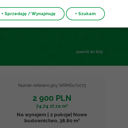
+ Sprzedaję / Wynajmuję
+ Szukam
powrót do listy
Numer referencyjny WRMS1/0073
2 900 PLN
2
74.74 zł za m
Na wynajem | 2 pokoje| Nowe
2
budownictwo, 38.80 m