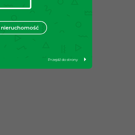
nieruchomość
Przejdź do strony