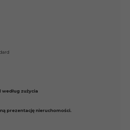
dard
d według zużycia
ną prezentację nieruchomości.