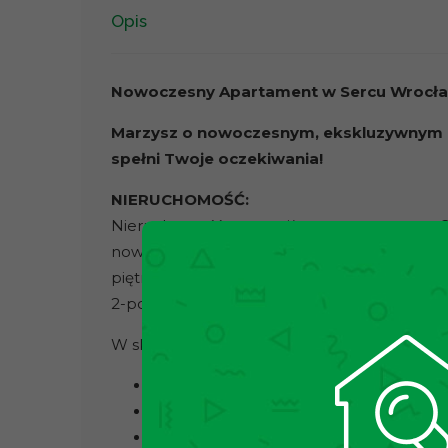
Opis
Nowoczesny Apartament w Sercu Wrocław
Marzysz o nowoczesnym, ekskluzywnym m
spełni Twoje oczekiwania!
NIERUCHOMOŚĆ:
Nieruchomość to prestiżowy apartament z 20
nowoczesności. W pełni umeblowane i wypos
piętrze w budynku z windą.
2-pokojowe mieszkanie z balkonem o łączne
W skład nieruchomości wchodzą:
salon z aneksem kuchennym
sypialnia
łazienka