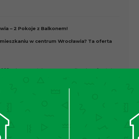
ia – 2 Pokoje z Balkonem!
ieszkaniu w centrum Wrocławia? Ta oferta
22 roku, zaprojektowany z myślą o komforcie i
ażone, gotowe do zamieszkania od zaraz na 1
j powierzchni 38,8 m2.