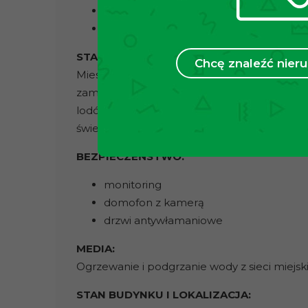
przedpokój
balkon
STAN MIESZKANIA:
Chcę znaleźć nie
Mieszkanie zostało wykończone w wysokim 
zamieszkania. W aneksie kuchennym znajdzi
lodówkę, zmywarkę i pralkę. Dodatkowym atu
świeżym powietrzu.
BEZPIECZEŃSTWO:
monitoring
domofon z kamerą
drzwi antywłamaniowe
MEDIA:
Ogrzewanie i podgrzanie wody z sieci miejski
STAN BUDYNKU I LOKALIZACJA: