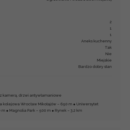
2
1
1
Aneks kuchenny
Tak
Nie
Miejskie
Bardzo dobry stan
 z kamerą, drzwi antywłamaniowe
ja kolejowa Wrocław Mikołajów – 650 m ● Uniwersytet
0 m ● Magnolia Park – 500 m ● Rynek – 3,2 km