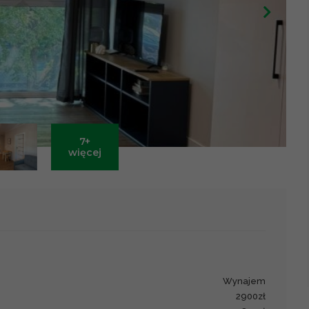
7+
Leaflet
|
©
OpenStreetMap
contributors ©
CARTO
więcej
wynajem
2900zł