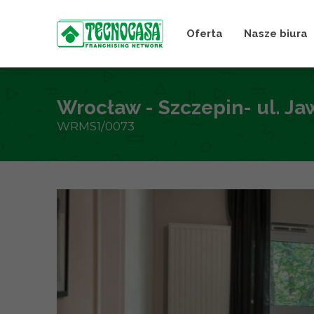
Oferta
Nasze biura
Wrocław - Szczepin- ul. Ja
WRMS1/0073
+
−