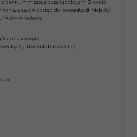
w centrum miasta z ciszą i spokojem. Bliskość
enia, a szybki dostęp do komunikacji miejskiej
punktów Wrocławia.
go/autobusowego:
we 13,23), (linie autobusowe 142).
650 m