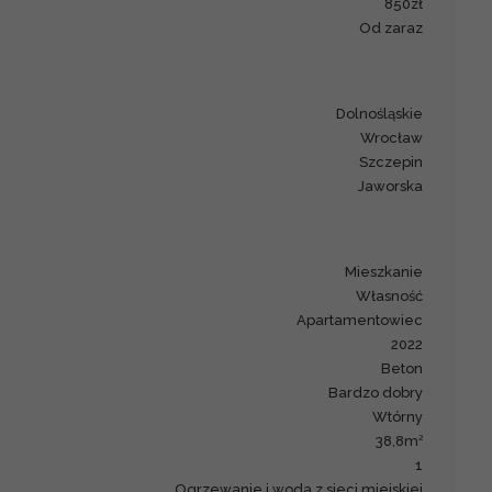
850zł
Od zaraz
dolnośląskie
Wrocław
Szczepin
Jaworska
mieszkanie
Własność
apartamentowiec
2022
beton
Bardzo dobry
Wtórny
2
38,8m
1
Ogrzewanie i woda z sieci miejskiej