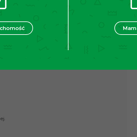
ruchomość
Mam 
standardzie. W pełni umeblowane, gotowe do
esz nowoczesny sprzęt AGD: płytę indukcyjną,
tem jest przestronny balkon, idealny na relaks na
ej.