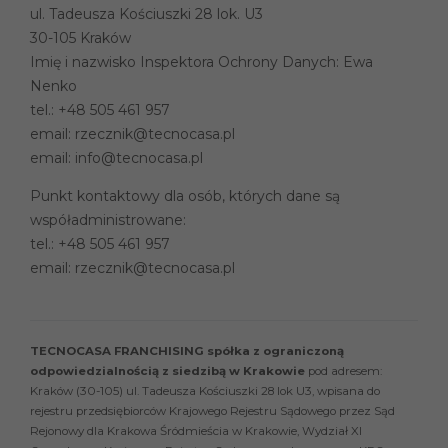
ul. Tadeusza Kościuszki 28 lok. U3
30-105 Kraków
Imię i nazwisko Inspektora Ochrony Danych: Ewa
Nenko
tel.:
+48 505 461 957
email:
rzecznik@tecnocasa.pl
email:
info@tecnocasa.pl
Punkt kontaktowy dla osób, których dane są
współadministrowane:
tel.:
+48 505 461 957
email:
rzecznik@tecnocasa.pl
TECNOCASA FRANCHISING spółka z ograniczoną
odpowiedzialnością z siedzibą w Krakowie
pod adresem:
Kraków (30-105) ul. Tadeusza Kościuszki 28 lok U3, wpisana do
rejestru przedsiębiorców Krajowego Rejestru Sądowego przez Sąd
Rejonowy dla Krakowa Śródmieścia w Krakowie, Wydział XI