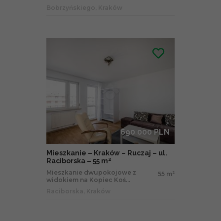
Bobrzyńskiego, Kraków
690 000 PLN
Mieszkanie – Kraków – Ruczaj – ul.
Raciborska – 55 m²
Mieszkanie dwupokojowe z
55 m
2
widokiem na Kopiec Koś...
Raciborska, Kraków