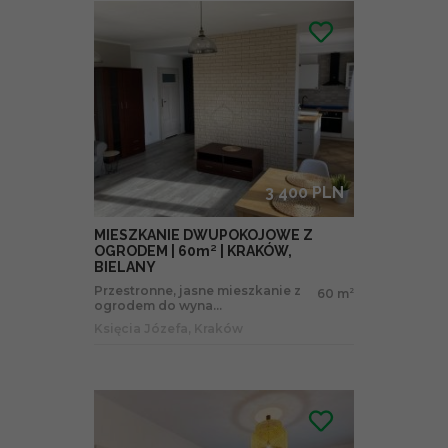
3 400 PLN
MIESZKANIE DWUPOKOJOWE Z
OGRODEM | 60m² | KRAKÓW,
BIELANY
Przestronne, jasne mieszkanie z
60 m
2
ogrodem do wyna...
Księcia Józefa, Kraków