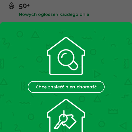
50+
Nowych ogłoszeń każdego dnia
10,000+
Zadowolonych klientów
2500+
Spotkań miesięcznie
Chcę znaleźć nieruchomość
35
Placówek w Polsce