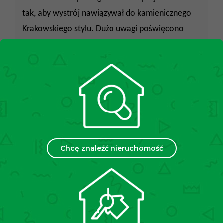
tak, aby wystrój nawiązywał do kamienicznego
Krakowskiego stylu. Dużo uwagi poświęcono
oświetleniu, oprócz głównego mamy dodatkowe
kinkiety ścienne oraz podświetlane sufity.
Stan budynku:
Idealny – gruntownie
odrestaurowana klasyczna kamienica z licznymi
zdobieniami. Remont obejmował kompletną
odnowę struktury budynku, w tym wymianę
wszystkich instalacji, remont części wspólnych
Chcę znaleźć nieruchomość
oraz adaptację poddasza.
Nieruchomość znajduje się w jednej z
Lokalizacja:
najbardziej pożądanych lokalizacji w Krakowie,
ulokowany niedaleko Wawelu, Rynku Głównego,