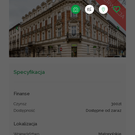
+
−
Leaflet
|
©
OpenStreetMap
contributors ©
CARTO
Specyfikacja
Finanse
Czynsz
300zł
Dostępność
Dostępne od zaraz
Lokalizacja
Województwo
małopolskie