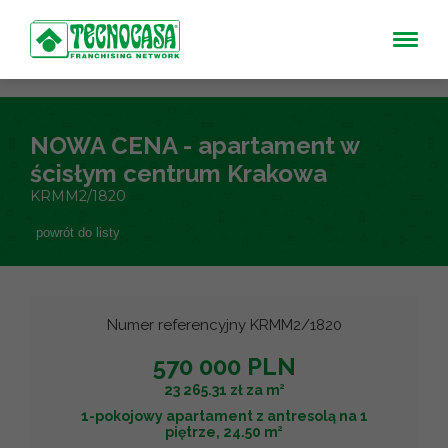
NOWA CENA - apartament w
ścisłym centrum Krakowa
KRMM2/1820
powrót do listy
Numer referencyjny KRMM2/1820
570 000 PLN
2
23 265.31 zł za m
1-pokojowy apartament z antresolą na 1
2
piętrze, 24.50 m