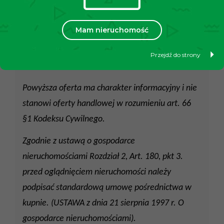
do którego można dotrzeć w kilka minut pieszo.
Do najbliższego przystanku komunikacji miejskiej
Mam nieruchomość
w 5 minut. W pobliżu sporo sklepów i usług,
niedaleko znajdują się główne krakowskie
Przejdź do strony
uczelnie.
Powyższa oferta ma charakter informacyjny i nie
stanowi oferty handlowej w rozumieniu art. 66
§1 Kodeksu Cywilnego.
Zgodnie z ustawą o gospodarce
nieruchomościami Rozdział 2, Art. 180, pkt 3.
przed oglądnięciem nieruchomości należy
podpisać standardową umowę pośrednictwa w
kupnie. (USTAWA z dnia 21 sierpnia 1997 r. O
gospodarce nieruchomościami).