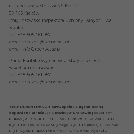
ul. Tadeusza Kościuszki 28 lok. U3
30-105 Kraków
Imię i nazwisko Inspektora Ochrony Danych: Ewa
Nenko
tel.:
+48 505 461 957
email:
rzecznik@tecnocasa.pl
email:
info@tecnocasa.pl
Punkt kontaktowy dla osób, których dane są
współadministrowane:
tel.:
+48 505 461 957
email:
rzecznik@tecnocasa.pl
TECNOCASA FRANCHISING spółka z ograniczoną
odpowiedzialnością z siedzibą w Krakowie
pod adresem:
Kraków (30-105) ul. Tadeusza Kościuszki 28 lok U3, wpisana do
rejestru przedsiębiorców Krajowego Rejestru Sądowego przez Sąd
Rejonowy dla Krakowa Śródmieścia w Krakowie, Wydział XI