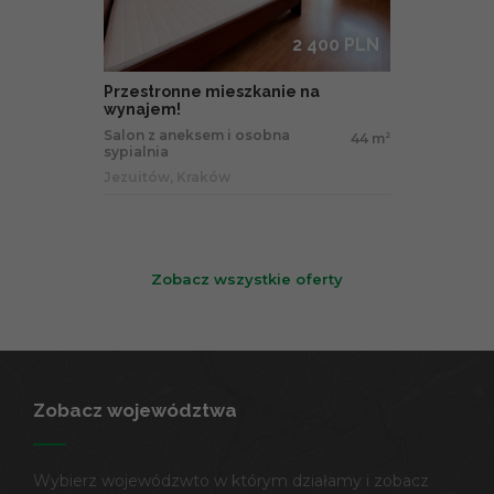
2 400 PLN
Przestronne mieszkanie na
wynajem!
Salon z aneksem i osobna
44 m
2
sypialnia
Jezuitów, Kraków
Zobacz wszystkie oferty
Zobacz województwa
Wybierz wojewódzwto w którym działamy i zobacz