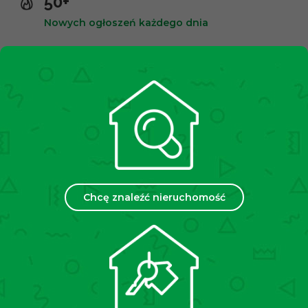
50+
Nowych ogłoszeń każdego dnia
10,000+
Zadowolonych klientów
2500+
Spotkań miesięcznie
35
Chcę znaleźć nieruchomość
Placówek w Polsce
Chcesz sprzedać lub wynająć