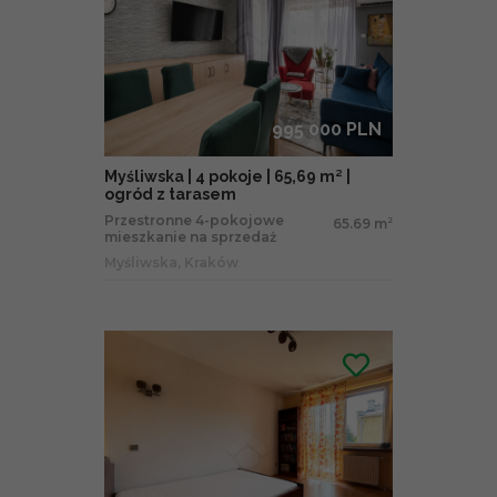
995 000 PLN
Myśliwska | 4 pokoje | 65,69 m² |
ogród z tarasem
Przestronne 4-pokojowe
65.69 m
2
mieszkanie na sprzedaż
Myśliwska, Kraków