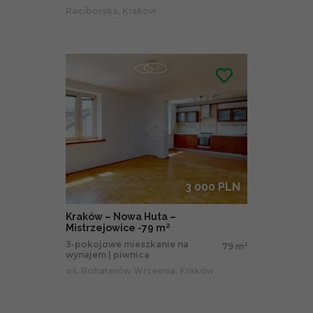
Raciborska, Kraków
3 000 PLN
Kraków – Nowa Huta –
Mistrzejowice -79 m²
3-pokojowe mieszkanie na
79 m
2
wynajem | piwnica
os. Bohaterów Września, Kraków