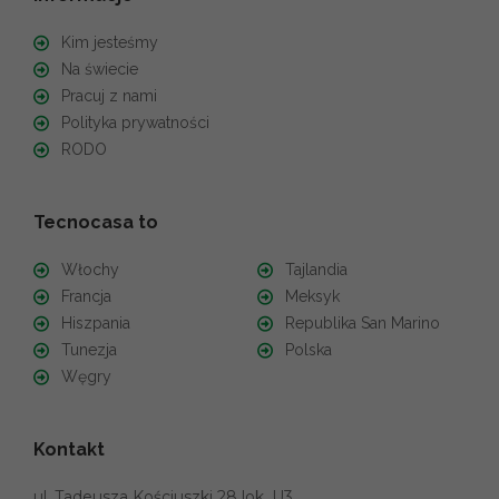
Kim jesteśmy
Na świecie
Pracuj z nami
Polityka prywatności
RODO
Tecnocasa to
Włochy
Tajlandia
Francja
Meksyk
Hiszpania
Republika San Marino
Tunezja
Polska
Węgry
Kontakt
ul. Tadeusza Kościuszki 28 lok. U3