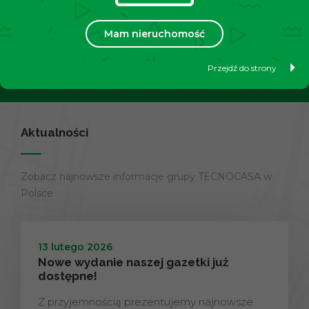
swoją nieruchomość?
Mam nieruchomość
Przejdź do strony
Dowiedz się więcej
Aktualności
Zobacz najnowsze informacje grupy TECNOCASA w
Polsce
13 lutego 2026
Nowe wydanie naszej gazetki już
dostępne!
Z przyjemnością prezentujemy najnowsze