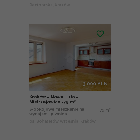
Raciborska, Kraków
3 000 PLN
Kraków – Nowa Huta –
Mistrzejowice -79 m²
3-pokojowe mieszkanie na
79 m
2
wynajem | piwnica
os. Bohaterów Września, Kraków