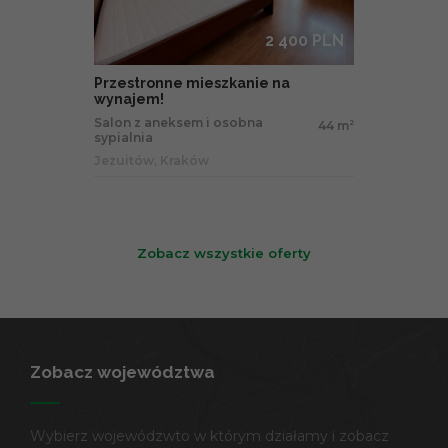
2 400 PLN
Przestronne mieszkanie na
wynajem!
Salon z aneksem i osobna
44 m
2
sypialnia
Jezuitów, Kraków
Zobacz wszystkie oferty
Zobacz województwa
Wybierz wojewódzwto w którym działamy i zobacz