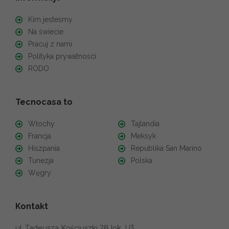
Kim jesteśmy
Na świecie
Pracuj z nami
Polityka prywatności
RODO
Tecnocasa to
Włochy
Tajlandia
Francja
Meksyk
Hiszpania
Republika San Marino
Tunezja
Polska
Węgry
Kontakt
ul. Tadeusza Kościuszki 28 lok. U3