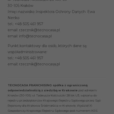
30-105 Kraków
Imię i nazwisko Inspektora Ochrony Danych: Ewa
Nenko
tel.:
+48 505 461 957
email:
rzecznik@tecnocasa.pl
email:
info@tecnocasa.pl
Punkt kontaktowy dla osób, których dane są
współadministrowane:
tel.:
+48 505 461 957
email:
rzecznik@tecnocasa.pl
TECNOCASA FRANCHISING spółka z ograniczoną
odpowiedzialnością z siedzibą w Krakowie
pod adresem:
Kraków (30-105) ul. Tadeusza Kościuszki 28 lok U3, wpisana do
rejestru przedsiębiorców Krajowego Rejestru Sądowego przez Sąd
Rejonowy dla Krakowa Śródmieścia w Krakowie, Wydział XI
Gospodarczy Krajowego Rejestru Sądowego pod numerem KRS