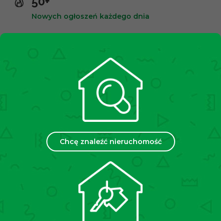
50+
Nowych ogłoszeń każdego dnia
10,000+
Zadowolonych klientów
2500+
Spotkań miesięcznie
35
Chcę znaleźć nieruchomość
Placówek w Polsce
Chcesz sprzedać lub wynająć