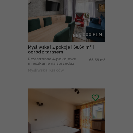
995 000 PLN
Myśliwska | 4 pokoje | 65,69 m² |
ogród z tarasem
Przestronne 4-pokojowe
65.69 m
2
mieszkanie na sprzedaż
Myśliwska, Kraków