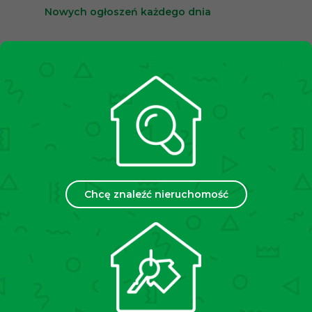
Nowych ogłoszeń każdego dnia
10,000+
Zadowolonych klientów
2500+
Spotkań miesięcznie
35
Chcę znaleźć nieruchomość
Placówek w Polsce
Chcesz sprzedać lub wynająć