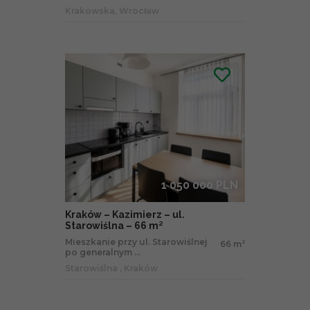
Krakowska, Wrocław
1 050 000 PLN
Kraków – Kazimierz – ul.
Starowiślna – 66 m²
Mieszkanie przy ul. Starowiślnej
66 m
2
po generalnym ...
Starowiślna , Kraków