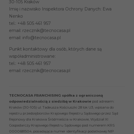
30-105 Kraków
Imię i nazwisko Inspektora Ochrony Danych: Ewa
Nenko
tel.:
+48 505 461 957
email:
rzecznik@tecnocasa.pl
email:
info@tecnocasa.pl
Punkt kontaktowy dla osób, których dane są
współadministrowane:
tel.:
+48 505 461 957
email:
rzecznik@tecnocasa.pl
TECNOCASA FRANCHISING spółka z ograniczoną
odpowiedzialnością z siedzibą w Krakowie
pod adresem:
Kraków (30-105) ul. Tadeusza Kościuszki 28 lok U3, wpisana do
rejestru przedsiębiorców Krajowego Rejestru Sądowego przez Sąd
Rejonowy dla Krakowa Śródmieścia w Krakowie, Wydział XI
Gospodarczy Krajowego Rejestru Sądowego pod numerem KRS
0000681504, posiadająca numer identyfikacji podatkowej NIP