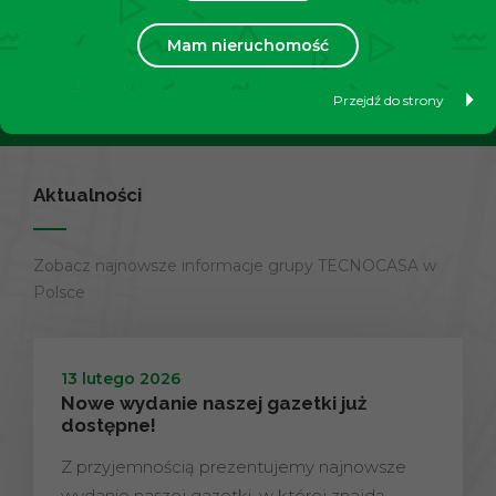
swoją nieruchomość?
Mam nieruchomość
Przejdź do strony
Dowiedz się więcej
Aktualności
Zobacz najnowsze informacje grupy TECNOCASA w
Polsce
13 lutego 2026
Nowe wydanie naszej gazetki już
dostępne!
Z przyjemnością prezentujemy najnowsze
wydanie naszej gazetki, w której znajdą