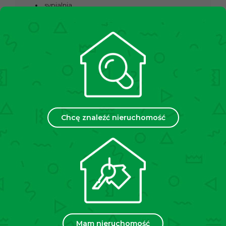
sypialnia
góra: open space + sypialnia (możliwość
wydzielenia dwóch pokoi)
dwie łazienki z wanną i WC
balkon
piwnica
Dodatkowe informacje:
Własność – pełna własność z Księgą Wieczystą
Ekspozycja okien – północ – południe
Chcę znaleźć nieruchomość
Ogrzewanie – MPEC
Okna – plastikowe
Czynsz administracyjny wynosi 912 zł (w czynszu:
zaliczka na ogrzewanie,
wodę, kanalizację, wywóz śmieci, utrzymanie
części wspólnych, fundusz
remontowy).
Dodatkowo płatny prąd – według zużycia.
Lokalizacja:
Mam nieruchomość
Mieszkanie znajduje się w doskonałej lokalizacji, która