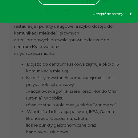
łączy spokój osiedlowej
zabudowy z bliskością miejskiej infrastruktury. W
Przejdź do strony
sąsiedztwie znajdują się sklepy,
restauracje i punkty usługowe, a szybki dostęp do
komunikacji miejskiej i głównych
arterii drogowych pozwala sprawnie dotrzeć do
centrum Krakowa oraz
innych części miasta.
Dojazd do centrum Krakowa zajmuje około 15
komunikacją miejską
Najbliższy przystanek komunikacji miejskiej –
przystanek autobusowy
„Radzikowskiego”, „Fiszera” oraz „Rondo Ofiar
Katynia”, w pobliżu
również stacja kolejowa „Kraków Bronowice”.
W pobliżu: Lidl, stacja paliw bp, IKEA, Galeria
Bronowice, Castorama, szkoła,
liczne punkty gastronomiczne oraz
handlowo- usługowe