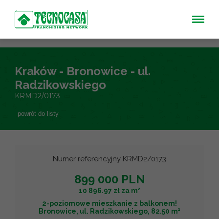
Kraków - Bronowice - ul.
Radzikowskiego
KRMD2/0173
powrót do listy
Numer referencyjny KRMD2/0173
899 000 PLN
2
10 896.97 zł za m
2-poziomowe mieszkanie z balkonem!
2
Bronowice, ul. Radzikowskiego, 82.50 m