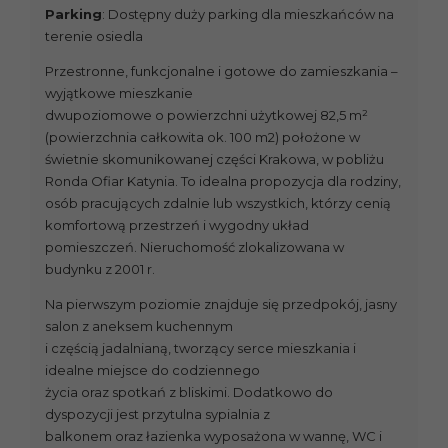
Parking
: Dostępny duży parking dla mieszkańców na
terenie osiedla
Przestronne, funkcjonalne i gotowe do zamieszkania –
wyjątkowe mieszkanie
dwupoziomowe o powierzchni użytkowej 82,5 m²
(powierzchnia całkowita ok. 100 m2) położone w
świetnie skomunikowanej części Krakowa, w pobliżu
Ronda Ofiar Katynia. To idealna propozycja dla rodziny,
osób pracujących zdalnie lub wszystkich, którzy cenią
komfortową przestrzeń i wygodny układ
pomieszczeń. Nieruchomość zlokalizowana w
budynku z 2001 r.
Na pierwszym poziomie znajduje się przedpokój, jasny
salon z aneksem kuchennym
i częścią jadalnianą, tworzący serce mieszkania i
idealne miejsce do codziennego
życia oraz spotkań z bliskimi. Dodatkowo do
dyspozycji jest przytulna sypialnia z
balkonem oraz łazienka wyposażona w wannę, WC i