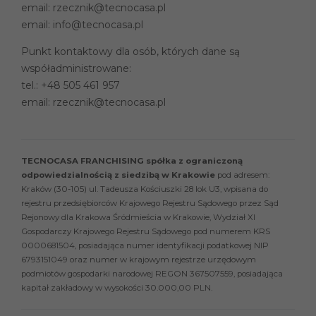
email:
rzecznik@tecnocasa.pl
email:
info@tecnocasa.pl
Punkt kontaktowy dla osób, których dane są
współadministrowane:
tel.:
+48 505 461 957
email:
rzecznik@tecnocasa.pl
TECNOCASA FRANCHISING spółka z ograniczoną
odpowiedzialnością z siedzibą w Krakowie
pod adresem:
Kraków (30-105) ul. Tadeusza Kościuszki 28 lok U3, wpisana do
rejestru przedsiębiorców Krajowego Rejestru Sądowego przez Sąd
Rejonowy dla Krakowa Śródmieścia w Krakowie, Wydział XI
Gospodarczy Krajowego Rejestru Sądowego pod numerem KRS
0000681504, posiadająca numer identyfikacji podatkowej NIP
6793151049 oraz numer w krajowym rejestrze urzędowym
podmiotów gospodarki narodowej REGON 367507559, posiadająca
kapitał zakładowy w wysokości 30.000,00 PLN.