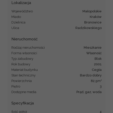
Lokalizacja
Województwo
małopolskie
Miasto
Kraków
Dzielnica
Bronowice
Ulica
Radzikowskiego
Nieruchomość
Rodzaj nieruchomości
mieszkanie
Forma własności
Własność
Typ zabudowy
blok
Rok budowy
2001
Materiał budynku
cegła
Stan techniczny
Bardzo dobry
2
Powierzchnia
82,5m
Piętro
3
Dostępne media
prąd, gaz, woda
Specyfikacja
Ilość pokoi
4