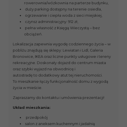
rowerownia/wózkownia na parterze budynku,
duży parking dostępny na terenie osiedla,
ogrzewanie i ciepła woda z sieci miejskiej,
czynsz administracyjny: 912 zł,
pełna własność z Księgą Wieczystą – bez
obciążeń.
Lokalizacja zapewnia wygodę codziennego życia – w
pobliżu znajdują się sklepy: Lewiatan i Lidl, Galeria
Bronowice, IKEA oraz liczne punkty usługowe i tereny
rekreacyjne. Doskonały dojazd do centrum miasta
oraz szybki wyjazd na obwodnicę i
autostradę to dodatkowy atut tej nieruchomości.
To mieszkanie łączy funkcjonalność domu z wygodą
życia w mieście.
Zapraszamy do kontaktu i umówienia prezentacji!
Układ mieszkania:
przedpokój
salon z aneksem kuchennym i jadalnią