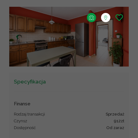
+
−
Leaflet
|
©
OpenStreetMap
contributors ©
CARTO
Specyfikacja
Finanse
Rodzaj transakcji
sprzedaż
Czynsz
912zł
Dostępność
od zaraz