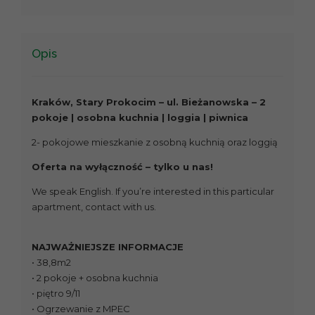
Opis
Kraków, Stary Prokocim – ul. Bieżanowska –
2
pokoje | osobna kuchnia | loggia | piwnica
2- pokojowe mieszkanie z osobną kuchnią oraz loggią
Oferta na wyłączność – tylko u nas!
We speak English. If you’re interested in this particular
apartment, contact with us.
NAJWAŻNIEJSZE INFORMACJE
• 38,8m2
• 2 pokoje + osobna kuchnia
• piętro 9/11
• Ogrzewanie z MPEC