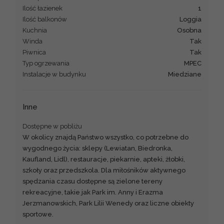
Ilość łazienek
1
Ilość balkonów
loggia
Kuchnia
osobna
Winda
Tak
Piwnica
Tak
Typ ogrzewania
MPEC
Instalacje w budynku
miedziane
Inne
Dostępne w pobliżu
W okolicy znajdą Państwo wszystko, co potrzebne do
wygodnego życia: sklepy (Lewiatan, Biedronka,
Kaufland, Lidl), restauracje, piekarnie, apteki, żłobki,
szkoły oraz przedszkola. Dla miłośników aktywnego
spędzania czasu dostępne są zielone tereny
rekreacyjne, takie jak Park im. Anny i Erazma
Jerzmanowskich, Park Lilii Wenedy oraz liczne obiekty
sportowe.