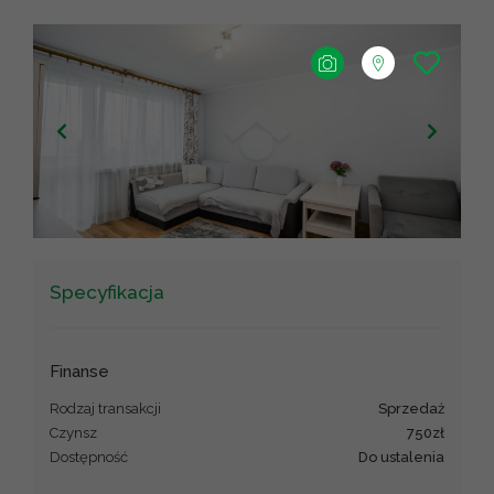
+
−
Leaflet
|
©
OpenStreetMap
contributors ©
CARTO
Specyfikacja
Finanse
Rodzaj transakcji
sprzedaż
Czynsz
750zł
Dostępność
Do ustalenia