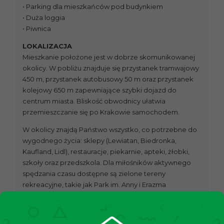
• Parking dla mieszkańców pod budynkiem
• Duża loggia
• Piwnica
LOKALIZACJA
Mieszkanie położone jest w dobrze skomunikowanej
okolicy. W pobliżu znajduje się przystanek tramwajowy
450 m, przystanek autobusowy 50 m oraz przystanek
kolejowy 650 m zapewniające szybki dojazd do
centrum miasta. Bliskość obwodnicy ułatwia
przemieszczanie się po Krakowie samochodem.
W okolicy znajdą Państwo wszystko, co potrzebne do
wygodnego życia: sklepy (Lewiatan, Biedronka,
Kaufland, Lidl), restauracje, piekarnie, apteki, żłobki,
szkoły oraz przedszkola. Dla miłośników aktywnego
spędzania czasu dostępne są zielone tereny
rekreacyjne, takie jak Park im. Anny i Erazma
Jerzmanowskich, Park Lilii Wenedy oraz liczne obiekty
sportowe.