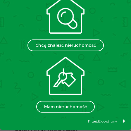
ROZKŁAD POMIESZCZEŃ
• Osobna kuchnia
• Sypialnia 1
• Sypialnia 2
• Łazienka z WC
• Przedpokój
• Loggia
Chcę znaleźć nieruchomość
Do mieszkania przynależy piwnica. Dla mieszkańców
istnieje możliwość parkowania na parkingu
ogólnodostępnym przed budynkiem.
STANDARD WYKOŃCZENIA
• Do odświeżenia
BUDYNEK
• Rok budowy 1977 r.
INFORMACJE TECHNICZNE
Mam nieruchomość
• Ogrzewanie: Miejskie (MPEC)
• Woda: MPEC
Przejdź do strony
• Okna: PCV