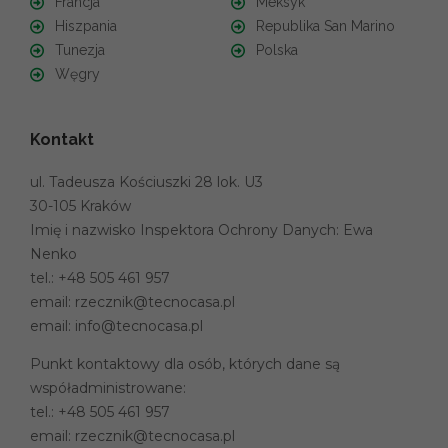
Francja
Meksyk
Hiszpania
Republika San Marino
Tunezja
Polska
Węgry
Kontakt
ul. Tadeusza Kościuszki 28 lok. U3
30-105 Kraków
Imię i nazwisko Inspektora Ochrony Danych: Ewa
Nenko
tel.:
+48 505 461 957
email:
rzecznik@tecnocasa.pl
email:
info@tecnocasa.pl
Punkt kontaktowy dla osób, których dane są
współadministrowane:
tel.:
+48 505 461 957
email:
rzecznik@tecnocasa.pl