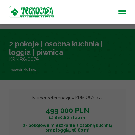
2 pokoje | osobna kuchnia |
loggia | piwnica
KRMR8/0074
powrót do listy
Numer referencyjny KRMR8/0074
499 000 PLN
2
12 860.82 zł za m
2- pokojowe mieszkanie z osobną kuchnią
2
oraz loggią, 38.80 m