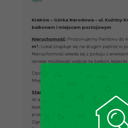
Kraków – Górka Narodowa – ul. Kuźnicy K
balkonem i miejscem postojowym
Nieruchomość
:
Proponujemy Państwu do 
m².
Lokal znajduje się na drugim piętrze w 
Nieruchomość składa się z pokoju z anekse
istnieje możliwość wyjścia na balkon, łazien
Opcjonalnie do mieszkania przynależy miej
Miejsce posiada odrębną księgę wieczystą.
Stan nieruchomości
: DOBRY
. Nieruchomoś
W aneksie kuchennym znajduje się, piekarni
łazience wanna, umywalka oraz pralka. Sal
przedpokoju duża szafa w zabudowie.
Ogrzewanie oraz ciepła woda realizowane z si