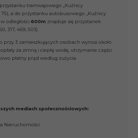
o przystanku tramwajowego ,,Kuźnicy
9 i 75), a do przystanku autobusowego ,,Kuźnicy
o w odległości
600m
znajduje się przystanek
60, 317, 469, 503)
o przy 3 zamieszkujących osobach wynosi około
opłaty za zimną i ciepłą wodę, utrzymanie części
owo płatny prąd według zużycia.
naszych mediach społecznościowych:
ja Nieruchomości