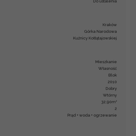
Do ustalenia
Kraków
Górka Narodowa
Kuźnicy Kołłątajowskiej
mieszkanie
Własność
blok
2010
Dobry
Wtórny
2
32,90m
2
prąd + woda + ogrzewanie