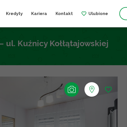
Kredyty
Kariera
Kontakt
Ulubione
 ul. Kuźnicy Kołłątajowskiej