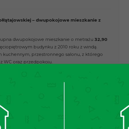
ołłątajowskiej – dwupokojowe mieszkanie z
kupna dwupokojowe mieszkanie o metrażu
32,90
pięciopiętrowym budynku z 2010 roku z windą.
m kuchennym, przestronnego salonu, z którego
ki z WC oraz przedpokoju.
sce w garażu podziemnym w kwocie 50 000 zł.
ć sprzedawana jest z częściowym wyposażeniem.
k, płyta elektryczna oraz lodówko-zamrażarka. W
on wyposażony w narożnik oraz meblościanka. W
eci miejskiej.