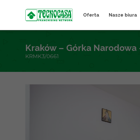
Oferta
Nasze biura
Kraków – Górka Narodowa –
KRMK3/0661
+
−