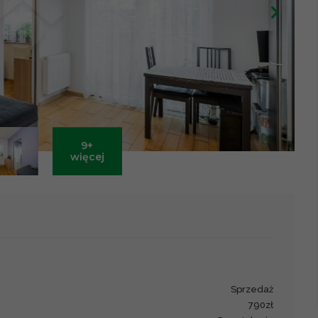
9+
Leaflet
|
©
OpenStreetMap
contributors ©
CARTO
więcej
sprzedaż
790zł