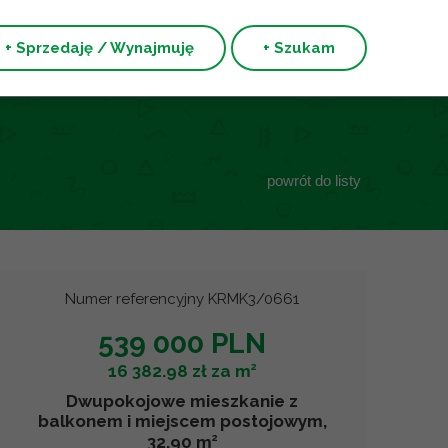
+ Sprzedaję / Wynajmuję
+ Szukam
powrót do listy
Numer referencyjny KRMK3/0661
539 000 PLN
2
16 382.98 zł za m
Dwupokojowe mieszkanie z
balkonem i miejscem postojowym,
2
32.90 m