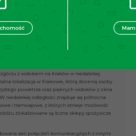
ruchomość
Mam 
 zamkniętym terenie w pięciopiętrowym budynku z
k w kształcie prostej bryły wykonany z dbałością
 elegancję. Dodatkowo przy wejściu do budynku
nku, za bramą na terenie zamkniętym znajdują się
górzu z widokiem na Kraków w niedalekiej
alna lokalizacja w Krakowie, którą docenią osoby
zystego powietrza oraz pięknych widoków z okna
W niedalekiej odległości znajduje się północna
we i tramwajowe, z których istnieje możliwość
bliżu zlokalizowane są liczne sklepy spożywcze
dowana sieć połączeń komunikacyjnych z innymi