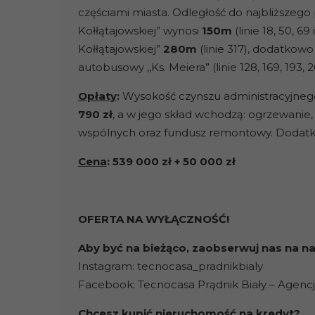
częściami miasta. Odległość do najbliższeg
Kołłątajowskiej” wynosi
150m
(linie 18, 50, 6
Kołłątajowskiej”
280m
(linie 317), dodatkow
autobusowy ,,Ks. Meiera” (linie 128, 169, 193, 2
Opłaty
:
Wysokość czynszu administracyjneg
790 zł
, a w jego skład wchodzą: ogrzewanie, 
wspólnych oraz fundusz remontowy. Dodatk
Cena
:
539 000 zł + 50 000 zł
OFERTA NA WYŁĄCZNOŚĆ!
Aby być na bieżąco, zaobserwuj nas na 
Instagram: tecnocasa_pradnikbialy
Facebook: Tecnocasa Prądnik Biały – Agenc
Chcesz kupić nieruchomość na kredyt?