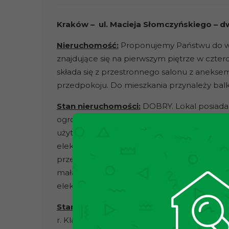
Kraków – ul. Macieja Słomczyńskiego –
Nieruchomość:
Proponujemy Państwu do wy
znajdujące się na pierwszym piętrze w czt
składa się z przestronnego salonu z aneksem
przedpokoju. Do mieszkania przynależy balk
Stan nieruchomości:
DOBRY. Lokal posiada
ogrom naturalnego światła. Nieruchomość 
użytku. Kuchnia wyposażona w zabudowaną l
elektryczną oraz zmywarkę. W łazience znaj
przedpokoju pojemna szafa na wymiar oraz pr
mała szafa. Ogrzewanie elektryczne, natomi
elektrycznym.
Stan budynku:
Nieruchomość mieści się w
r. Klatka schodowa jest zadbana, a przy wej