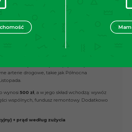
kale usługowe, m.in. sklep Żabka oraz salon
górzu z widokiem na Kraków w niedalekiej
ruchomość
Mam 
odległości znajdują się przystanki autobusowe i
sprawnego dojazdu do centrum miasta. Dodatkowo
pożywcze oraz punkty usługowe.
owy „ Kuźnicy Kołłątajowskiej” znajduje się w
ast autobusowy „ Kuźnicy Kołłątajowskiej” ok. 220m
wne arterie drogowe, takie jak Północna
Listopada.
o wynosi
500 zł
, a w jego skład wchodzą: wywóz
części wspólnych, fundusz remontowy. Dodatkowo
cyjny) + prąd według zużycia