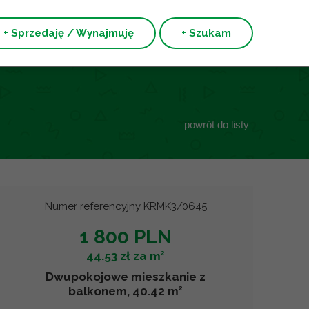
+ Sprzedaję / Wynajmuję
+ Szukam
powrót do listy
Numer referencyjny KRMK3/0645
1 800 PLN
2
44.53 zł za m
Dwupokojowe mieszkanie z
2
balkonem, 40.42 m