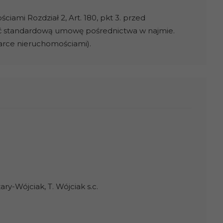
ami Rozdział 2, Art. 180, pkt 3. przed
ć standardową umowę pośrednictwa w najmie.
darce nieruchomościami).
y-Wójciak, T. Wójciak s.c.