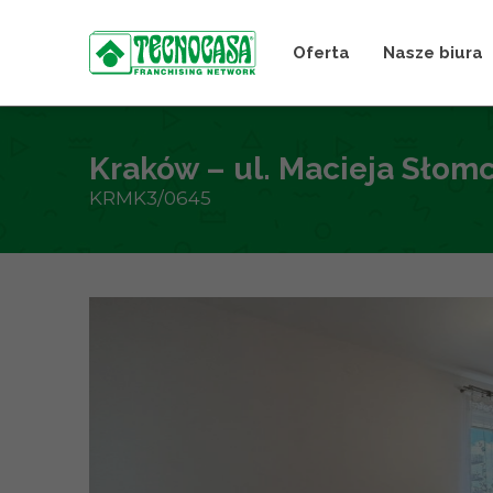
Oferta
Nasze biura
Kraków – ul. Macieja Słom
KRMK3/0645
+
−