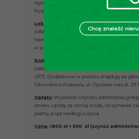
wyodrębnionej części parteru znajdują się lo
fryzjerski.
Lokalizacja
:
Nieruchomość ulokowana na wz
Chcę znaleźć nie
odległości od centrum miasta. W niedalekiej 
tramwajowe, z których istnieje możliwość 
w pobliżu zlokalizowane są liczne sklepy s
Komunikacja:
Najbliższy przystanek tramwaj
odległości 110m (linie 18,50, 69 i 75) natomi
(317). Dodatkowo w pobliżu znajdują się głó
Obwodnica Krakowa, ul. Opolska oraz al. 29 
Opłaty:
Wysokość czynszu administracyjneg
śmieci, opłaty za zimną wodę, utrzymanie 
płatny prąd według zużycia.
Cena:
1800 zł + 500 zł (czynsz administra