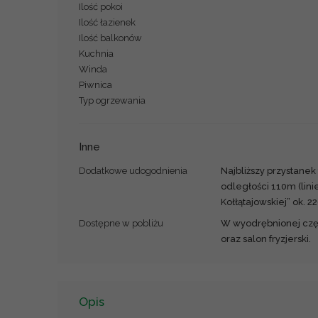
Ilość pokoi
Ilość łazienek
Ilość balkonów
Kuchnia
Winda
Piwnica
Typ ogrzewania
Inne
Dodatkowe udogodnienia
Najbliższy przystanek
odległości 110m (lini
Kołłątajowskiej” ok. 2
Dostępne w pobliżu
W wyodrębnionej częśc
oraz salon fryzjerski.
Opis