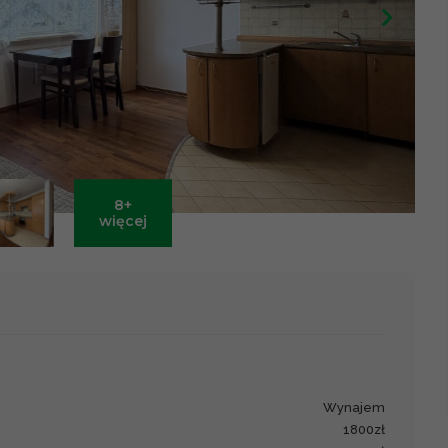
8+
Leaflet
|
©
OpenStreetMap
contributors ©
CARTO
więcej
wynajem
1800zł