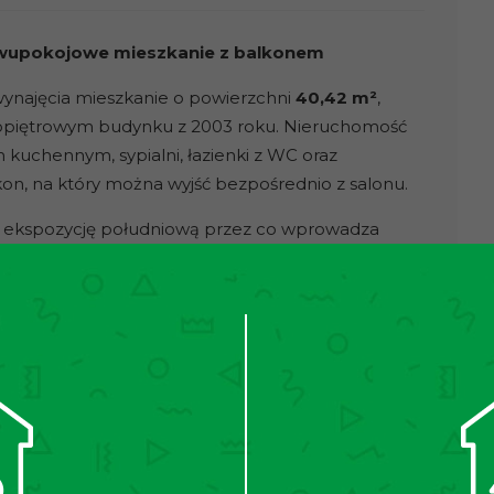
 dwupokojowe mieszkanie z balkonem
najęcia mieszkanie o powierzchni
40,42 m²
,
eropiętrowym budynku z 2003 roku. Nieruchomość
 kuchennym, sypialni, łazienki z WC oraz
on, na który można wyjść bezpośrednio z salonu.
 ekspozycję południową przez co wprowadza
w pełni wyposażona i dostosowana do codziennego
odówko- zamrażarkę, piekarnik, płytę
duje się wanna, sedes, oraz umywalka. W
alka, a w pokoju łóżko, dwie szafki nocne oraz
ast ciepła woda podgrzewana jest bojlerem
 czteropiętrowym budynku wybudowanym w 2003
ściu do budynku znajduję się domofon. W