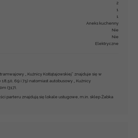
2
1
1
Aneks kuchenny
Nie
Nie
Elektryczne
 tramwajowy „ Kuźnicy Kołłątajowskiej” znajduje się w
e 18,50, 69 i 75) natomiast autobusowy „ Kuźnicy
20m (317).
i parteru znajdują się lokale usługowe, m.in. sklep Żabka