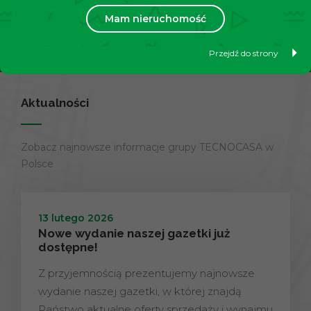
Mam nieruchomość
Dowiedz się więcej
Przejdź do strony
Aktualności
Zobacz najnowsze informacje grupy TECNOCASA w
Polsce
13 lutego 2026
Nowe wydanie naszej gazetki już
dostępne!
Z przyjemnością prezentujemy najnowsze
wydanie naszej gazetki, w której znajdą
Państwo aktualne oferty sprzedaży i wynajmu