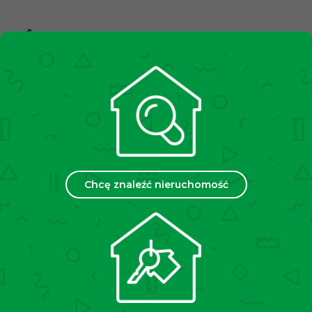
10,000+
Zadowolonych klientów
2500+
Spotkań miesięcznie
35
Chcę znaleźć nieruchomość
Placówek w Polsce
Chcesz sprzedać lub wynająć
swoją nieruchomość?