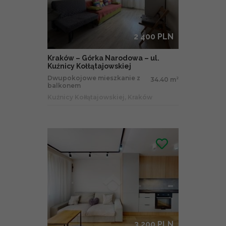
2 400 PLN
Kraków – Górka Narodowa – ul.
Kuźnicy Kołłątajowskiej
Dwupokojowe mieszkanie z
34.40 m
2
balkonem
Kuźnicy Kołłątajowskiej, Kraków
3 200 PLN