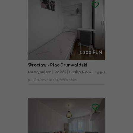
1 100 PLN
Wrocław - Plac Grunwaldzki
Na wynajem | Pokój | Blisko PWR
6 m
2
pl. Grunwaldzki, Wrocław