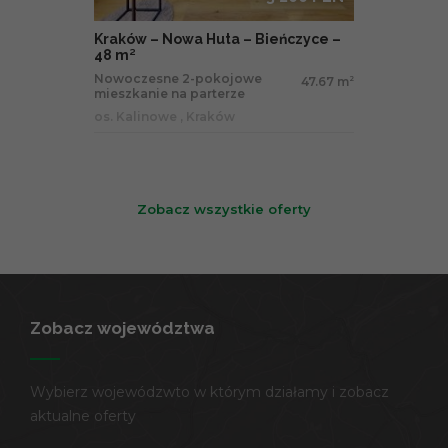
Kraków – Nowa Huta – Bieńczyce –
48 m²
Nowoczesne 2-pokojowe
47.67 m
2
mieszkanie na parterze
os. Kalinowe , Kraków
Zobacz wszystkie oferty
Zobacz województwa
Wybierz wojewódzwto w którym działamy i zobacz
aktualne oferty