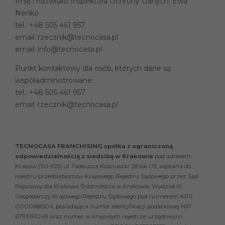
Imię i nazwisko Inspektora Ochrony Danych: Ewa
Nenko
tel.:
+48 505 461 957
email:
rzecznik@tecnocasa.pl
email:
info@tecnocasa.pl
Punkt kontaktowy dla osób, których dane są
współadministrowane:
tel.:
+48 505 461 957
email:
rzecznik@tecnocasa.pl
TECNOCASA FRANCHISING spółka z ograniczoną
odpowiedzialnością z siedzibą w Krakowie
pod adresem:
Kraków (30-105) ul. Tadeusza Kościuszki 28 lok U3, wpisana do
rejestru przedsiębiorców Krajowego Rejestru Sądowego przez Sąd
Rejonowy dla Krakowa Śródmieścia w Krakowie, Wydział XI
Gospodarczy Krajowego Rejestru Sądowego pod numerem KRS
0000681504, posiadająca numer identyfikacji podatkowej NIP
6793151049 oraz numer w krajowym rejestrze urzędowym