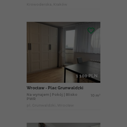
Krowoderska, Kraków
1 100 PLN
Wrocław - Plac Grunwaldzki
Na wynajem | Pokój | Blisko
10 m
2
PWR
pl. Grunwaldzki, Wrocław