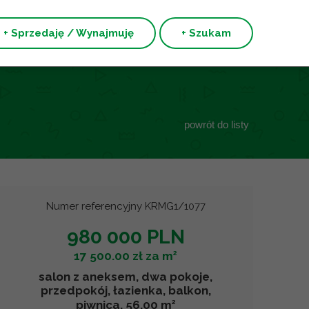
+ Sprzedaję / Wynajmuję
+ Szukam
powrót do listy
Numer referencyjny KRMG1/1077
980 000 PLN
2
17 500.00 zł za m
salon z aneksem, dwa pokoje,
przedpokój, łazienka, balkon,
2
piwnica, 56.00 m