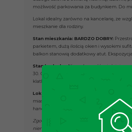
możliwość parkowania za budynkiem. Do mie
Lokal idealny zarówno na kancelarię, ze wzgl
mieszkanie dla rodziny.
Stan mieszkania: BARDZO DOBRY:
Przest
parkietem, dużą ilością okien i wysokimi suf
balkon stanowią dodatkowy atut. Ekspozycj
Stan budynku:
Nieruchomość mieści się w 
30. Cały kompleks bardzo zadbany, systematy
klatka schodowa zostały odnowione.
Lokalizacja:
Mieszkanie znajduję się w świet
miasta, bezpośrednio obok ronda Mogilskieg
handlowa: liczne sklepy, punkty usługowe, sz
Zgodnie z ustawą o gospodarce nieruchomości
nieruchomości należy podpisać standardową