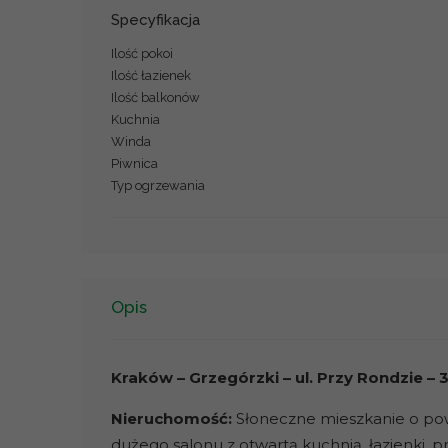
Specyfikacja
Ilość pokoi
Ilość łazienek
Ilość balkonów
Kuchnia
Winda
Piwnica
Typ ogrzewania
Opis
Kraków – Grzegórzki – ul. Przy Rondzie – 
Nieruchomość:
Słoneczne mieszkanie o powi
dużego salonu z otwartą kuchnią, łazienki, 