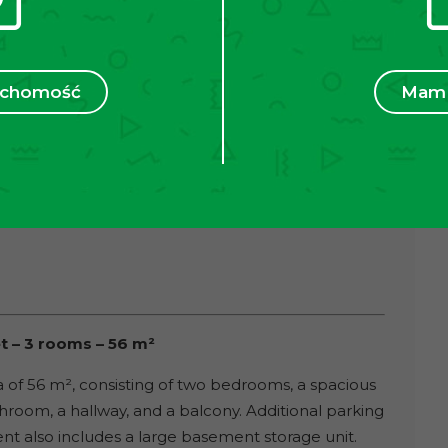
mi).
nie stanowi oferty handlowej w rozumieniu art. 66
ruchomość
Mam 
t – 3 rooms – 56 m²
a of 56 m², consisting of two bedrooms, a spacious
hroom, a hallway, and a balcony. Additional parking
ent also includes a large basement storage unit.