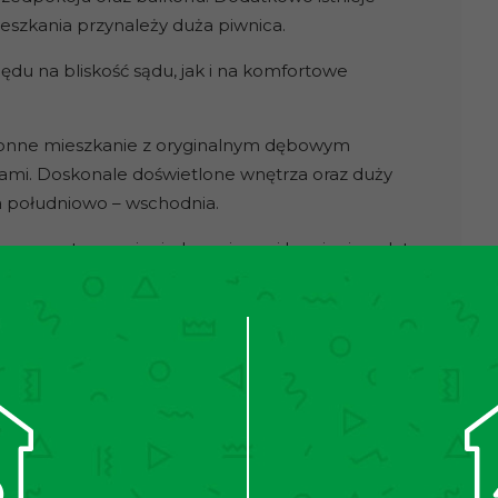
szkania przynależy duża piwnica.
ędu na bliskość sądu, jak i na komfortowe
ronne mieszkanie z oryginalnym dębowym
itami. Doskonale doświetlone wnętrza oraz duży
a południowo – wschodnia.
wyremontowanej międzywojennej kamienicy z lat
cznie i skrupulatnie sprzątany. Budynek oraz
nie skomunikowanej dzielnicy z każdą częścią
o. W pobliżu pełna infrastruktura usługowo
koły, przedszkola, żłobek, uczelnie wyższe.
ami Rozdział 2, Art. 180, pkt 3. przed oglądnięciem
 umowę pośrednictwa w kupnie.(USTAWA z dnia 21