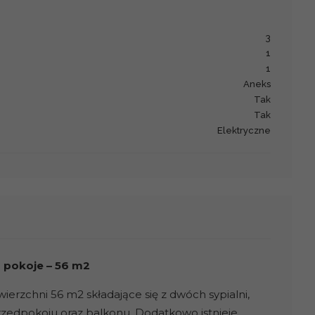
3
1
1
Aneks
Tak
Tak
Elektryczne
3 pokoje – 56 m2
erzchni 56 m2 składające się z dwóch sypialni,
przedpokoju oraz balkonu. Dodatkowo istnieje