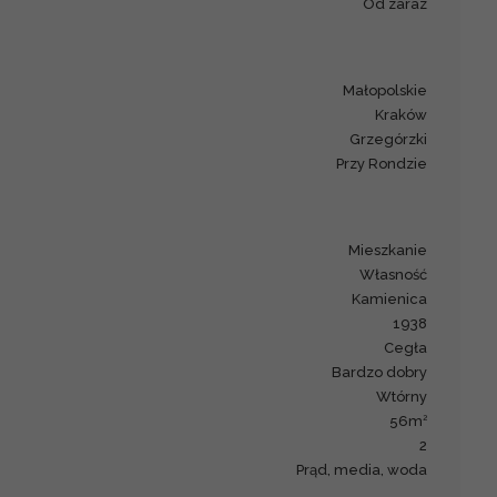
Od zaraz
małopolskie
Kraków
Grzegórzki
Przy Rondzie
mieszkanie
Własność
kamienica
1938
cegła
Bardzo dobry
Wtórny
2
56m
2
Prąd, media, woda