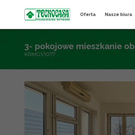
Oferta
Nasze biura
3- pokojowe mieszkanie o
KRMG1/1077
+
−