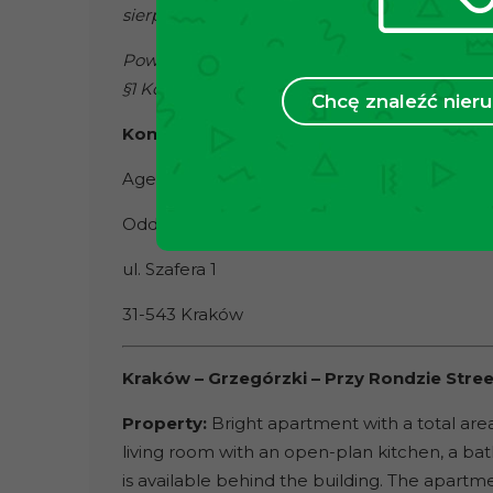
sierpnia 1997 r. O gospodarce nieruchomościa
Powyższa oferta ma charakter informacyjny i 
§1 Kodeksu Cywilnego.
Chcę znaleźć nie
Kontakt:
Agencja Nieruchomości TECNOCASA
Oddział X: Grzegórzki – Dąbie
ul. Szafera 1
31-543 Kraków
Kraków – Grzegórzki – Przy Rondzie Stree
Property:
Bright apartment with a total are
living room with an open-plan kitchen, a bat
is available behind the building. The apartm