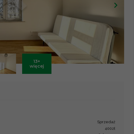
13+
Leaflet
|
©
OpenStreetMap
contributors ©
CARTO
więcej
sprzedaż
400zł