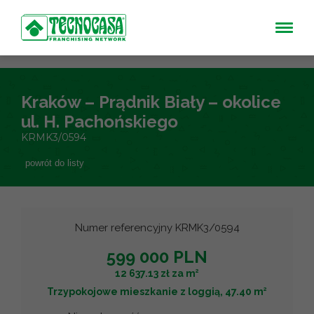
Kraków – Prądnik Biały – okolice
ul. H. Pachońskiego
KRMK3/0594
powrót do listy
Numer referencyjny KRMK3/0594
599 000 PLN
2
12 637.13 zł za m
2
Trzypokojowe mieszkanie z loggią, 47.40 m