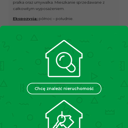
pralka oraz umywalka. Mieszkanie sprzedawane z
całkowitym wyposażeniem.
Ekspozycja:
północ – południe.
Opłaty:
Czynsz administracyjny wynosi
633,63zł/miesiąc przy jednej osobie
zgłoszonej do
administracji. W czynszu zawarte są: zaliczka na zimną
wodę, ogrzewanie, wywóz śmieci, utrzymanie części
wspólnych, fundusz remontowy. Dodatkowo płatny
prąd oraz gaz indywidualnie według zużycia.
Stan budynku:
Nieruchomość mieści się w
czteropiętrowym, dobrze zachowanym budynku z
1976r. Klatka schodowa jest zadbana, a przy wejściu do
Chcę znaleźć nieruchomość
budynku znajduje się domofon.
Lokalizacja:
W najbliższej lokalizacji znajduje się
przystanek tramwajowy „Pachońskiego P+R”- w
odległości około 450 m oraz przystanek autobusowy
„Pachońskiego P+R” – w odległości 400 m., z których
jest bardzo dobry dojazd do innych części Krakowa.