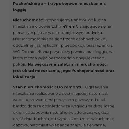
Pachońskiego – trzypokojowe mieszkanie z
loggią
Nieruchomość
:
Proponujemy Państwu do kupna
mieszkanie o powierzchni
47,4m²,
znajdujące się na
pierwszym piętrze w czteropiętrowym budynku.
Nieruchomość składa się z trzech osobnych pokoi,
oddzielnej i jasnej kuchni, przedpokoju oraz łazienki z
WC. Do mieszkania przynależy piwnica oraz loggia, na
którą można wyjść bezpośrednio z największego
pokoju.
Największymi zaletami nieruchomości
jest układ mieszkania, jego funkcjonalność oraz
lokalizacja.
Stan nieruchomości:
Do remontu.
Ogrzewanie
mieszkania realizowane z sieci miejskiej, natomiast
woda ogrzewana jest piecykiem gazowym. Lokal
bardzo dobrze doświetlony ze względu na dużą liczbę
okien, co zapewnia naturalne światło przez większą
część dnia. Kuchnia jest wyposażona m.in. w kuchenkę
gazową, natomiast w łazience znajdują się wanna,