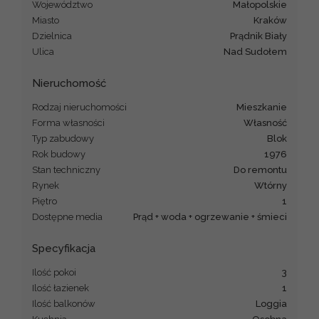
Województwo
małopolskie
Miasto
Kraków
Dzielnica
Prądnik Biały
Ulica
Nad Sudołem
Nieruchomość
Rodzaj nieruchomości
mieszkanie
Forma własności
Własność
Typ zabudowy
blok
Rok budowy
1976
Stan techniczny
Do remontu
Rynek
Wtórny
Piętro
1
Dostępne media
prąd + woda + ogrzewanie + śmieci
Specyfikacja
Ilość pokoi
3
Ilość łazienek
1
Ilość balkonów
Loggia