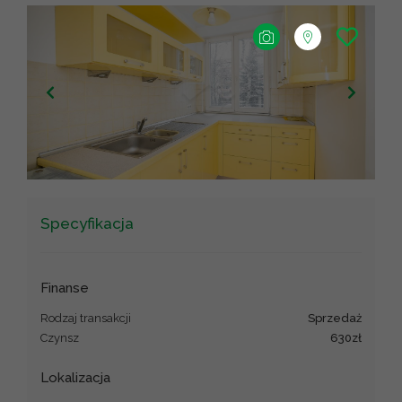
+
−
Leaflet
|
©
OpenStreetMap
contributors ©
CARTO
Specyfikacja
Finanse
Rodzaj transakcji
sprzedaż
Czynsz
630zł
Lokalizacja