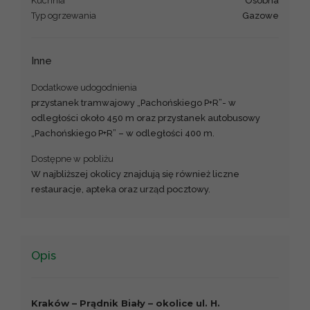
Kuchnia
Osobna
Typ ogrzewania
Gazowe
Inne
Dodatkowe udogodnienia
przystanek tramwajowy „Pachońskiego P+R”- w
odległości około 450 m oraz przystanek autobusowy
„Pachońskiego P+R” – w odległości 400 m.
Dostępne w pobliżu
W najbliższej okolicy znajdują się również liczne
restauracje, apteka oraz urząd pocztowy.
Opis
Kraków – Prądnik Biały – okolice ul. H.