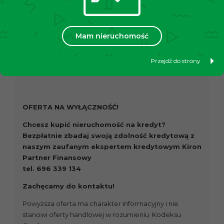
Dodatkowym atutem są liczne sklepy spożywcze w
okolicy, w tym Żabka, Lidl i Biedronka. W najbliższej
okolicy znajdują się również liczne restauracje, apteka
Mam nieruchomość
oraz urząd pocztowy.
Stan prawny:
pełna własność
Przejdź do strony
Cena:
599 000 zł
OFERTA NA WYŁĄCZNOŚĆ!
Chcesz kupić nieruchomość na kredyt?
Bezpłatnie zbadaj swoją zdolność kredytową z
naszym zaufanym ekspertem kredytowym Kiron
Partner Finansowy
tel. 696 339 134
Zachęcamy do kontaktu!
Powyższa oferta ma charakter informacyjny i nie
stanowi oferty handlowej w rozumieniu Kodeksu