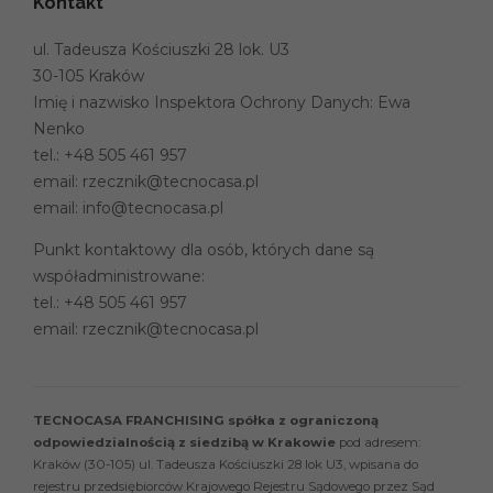
Kontakt
ul. Tadeusza Kościuszki 28 lok. U3
30-105 Kraków
Imię i nazwisko Inspektora Ochrony Danych: Ewa
Nenko
tel.:
+48 505 461 957
email:
rzecznik@tecnocasa.pl
email:
info@tecnocasa.pl
Punkt kontaktowy dla osób, których dane są
współadministrowane:
tel.:
+48 505 461 957
email:
rzecznik@tecnocasa.pl
TECNOCASA FRANCHISING spółka z ograniczoną
odpowiedzialnością z siedzibą w Krakowie
pod adresem:
Kraków (30-105) ul. Tadeusza Kościuszki 28 lok U3, wpisana do
rejestru przedsiębiorców Krajowego Rejestru Sądowego przez Sąd