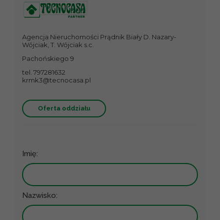
Agencja Nieruchomości Prądnik Biały D. Nazary-
Wójciak, T. Wójciak s.c.
Pachońskiego 9
tel. 797281632
krmk3@tecnocasa.pl
Oferta oddziału
Imię:
Nazwisko: