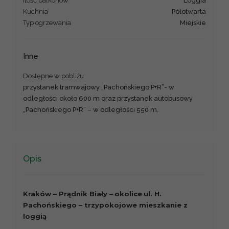
Ilość balkonów
Loggia
Kuchnia
półotwarta
Typ ogrzewania
Miejskie
Inne
Dostępne w pobliżu
przystanek tramwajowy „Pachońskiego P+R”- w
odległości około 600 m oraz przystanek autobusowy
„Pachońskiego P+R” – w odległości 550 m.
Opis
Kraków – Prądnik Biały –
okolice
ul. H.
Pachońskiego – trzypokojowe mieszkanie z
loggią