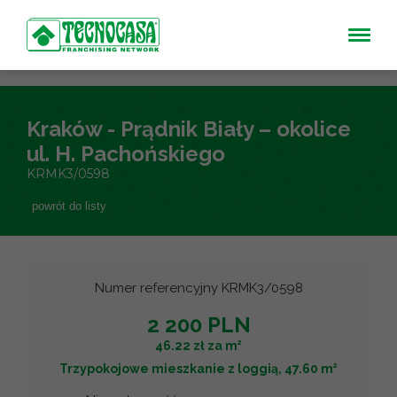
Kraków - Prądnik Biały – okolice
ul. H. Pachońskiego
KRMK3/0598
powrót do listy
Numer referencyjny KRMK3/0598
2 200 PLN
2
46.22 zł za m
2
Trzypokojowe mieszkanie z loggią, 47.60 m