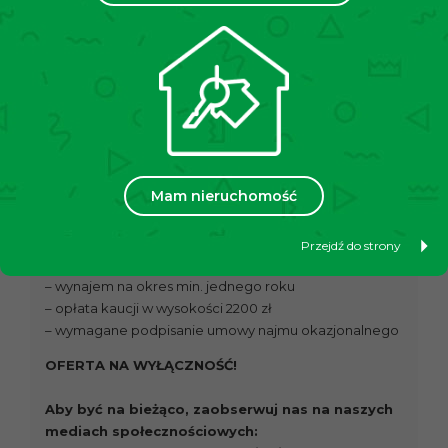
jest bardzo dobry dojazd do innych części Krakowa.
Dodatkowym atutem są liczne sklepy spożywcze w
okolicy, w tym Żabka, Lidl i Biedronka. W najbliższej
okolicy znajdują się również liczne restauracje, apteka
oraz urząd pocztowy.
Cena:
2200
zł + 600 zł (czynsz administracyjny) +
200zł (zaliczka na prąd, gaz) + woda wg zużycia
Mam nieruchomość
Przejdź do strony
Dodatkowe warunki najmu nieruchomości:
– wynajem na okres min. jednego roku
– opłata kaucji w wysokości 2200 zł
– wymagane podpisanie umowy najmu okazjonalnego
OFERTA NA WYŁĄCZNOŚĆ!
Aby być na bieżąco, zaobserwuj nas na naszych
mediach społecznościowych: