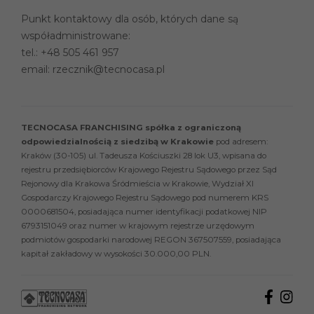
Punkt kontaktowy dla osób, których dane są
współadministrowane:
tel.:
+48 505 461 957
email:
rzecznik@tecnocasa.pl
TECNOCASA FRANCHISING spółka z ograniczoną
odpowiedzialnością z siedzibą w Krakowie
pod adresem:
Kraków (30-105) ul. Tadeusza Kościuszki 28 lok U3, wpisana do
rejestru przedsiębiorców Krajowego Rejestru Sądowego przez Sąd
Rejonowy dla Krakowa Śródmieścia w Krakowie, Wydział XI
Gospodarczy Krajowego Rejestru Sądowego pod numerem KRS
0000681504, posiadająca numer identyfikacji podatkowej NIP
6793151049 oraz numer w krajowym rejestrze urzędowym
podmiotów gospodarki narodowej REGON 367507559, posiadająca
kapitał zakładowy w wysokości 30.000,00 PLN.