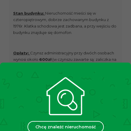
Stan budynku:
Nieruchomość mieści się w
czteropiętrowym, dobrze zachowanym budynku z
1976r. Klatka schodowa jest zadbana, a przy wejściu do
budynku znajduje się domofon.
Opłaty:
Czynsz administracyjny przy dwóch osobach
wynosi około
600zł
(w czynszu zawarte są: zaliczka na
ogrzewanie, wywóz śmieci, utrzymanie części
wspólnych, fundusz remontowy). Dodatkowo płatna
zaliczka w wysokości 200zł na prąd i gaz oraz woda –
indywidualnie według zużycia.
Lokalizacja:
W najbliższej lokalizacji znajduje się
przystanek tramwajowy „Pachońskiego P+R”- w
odległości około 600 m oraz przystanek autobusowy
„Pachońskiego P+R” – w odległości 550 m., z których
Chcę znaleźć nieruchomość