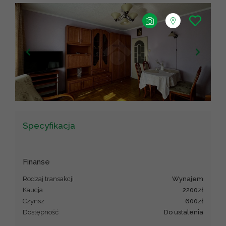
+
−
Leaflet
|
©
OpenStreetMap
contributors ©
CARTO
Specyfikacja
Finanse
Rodzaj transakcji
wynajem
Kaucja
2200zł
Czynsz
600zł
Dostępność
Do ustalenia