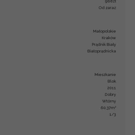
968zł
od zaraz
małopolskie
Kraków
Prądnik Biały
Białoprądnicka
mieszkanie
blok
2011
Dobry
Wtórny
2
60,37m
1/3