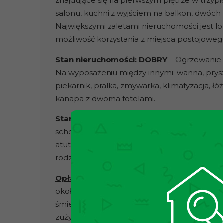
znajdujące się na pierwszym piętrze w trzypi
salonu, kuchni z wyjściem na balkon, dwóch s
Największymi zaletami nieruchomości jest lo
możliwość korzystania z miejsca postojowe
Stan nieruchomości:
DOBRY
– Ogrzewanie i
Na wyposażeniu między innymi: wanna, prysz
piekarnik, pralka, zmywarka, klimatyzacja, ł
kanapa z dwoma fotelami.
Stan budynku:
Mieszkanie mieści się w bar
schodowa jest zadbana, a przy wejściu do 
atutem jest przedszkole mieszczące się na 
rodzin z dziećmi.
Opłaty:
Czynsz administracyjny w przypadku
około
968 zł,
a w nim zawarte są: zaliczka 
śmieci, utrzymanie części wspólnych, fund
zużycia.