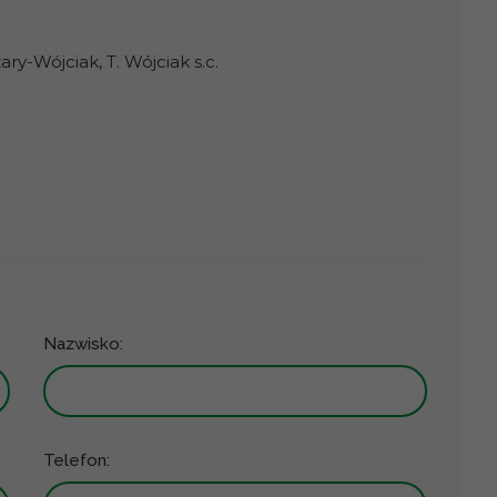
y-Wójciak, T. Wójciak s.c.
Nazwisko:
Telefon: