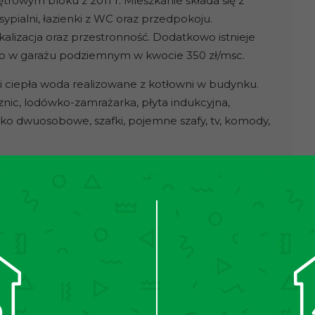
ętrowym bloku z 2011 r. Mieszkanie składa się z
ypialni, łazienki z WC oraz przedpokoju.
kalizacja oraz przestronność. Dodatkowo istnieje
go w garażu podziemnym w kwocie 350 zł/msc.
 ciepła woda realizowane z kotłowni w budynku.
nic, lodówko-zamrażarka, płyta indukcyjna,
óżko dwuosobowe, szafki, pojemne szafy, tv, komody,
dzo dobrze zachowanym budynku z 2011 r. Klatka
budynku znajduje się domofon. Dodatkowym
parterze, co stanowi wygodne rozwiązanie dla
 dwóch osób zgłoszonych do administracji wynosi
na zimną wodę, ciepłą wodę, ogrzewanie, wywóz
usz remontowy. Dodatkowo płatny prąd według