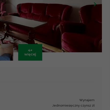
4+
Leaflet
|
©
OpenStreetMap
contributors ©
CARTO
więcej
wynajem
Jednomiesięczny czynsz zł