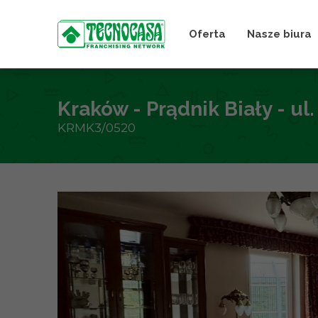
Oferta
Nasze biura
Kraków - Prądnik Biały - ul
KRMK3/0520
+
−