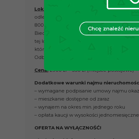
Lokalizacja:
W najbliższej lokalizacji znajdu
odległości 240m) – linie 18 i 50 oraz przys
800 m) – linia 144. Dodatkowo w okolicy zlok
Chcę znaleźć nie
Biedronka. Nieopodal restauracja włoska ora
tej lokalizacji jest również bliska odległość 
którym zlokalizowane jest Centrum Kultury 
Odbywają się tam różne aktywności jak: zajęci
Cena:
2900 zł + 350 zł (miejsce postojowe) + 
Dodatkowe warunki najmu nieruchomości
– wymagane podpisanie umowy najmu okaz
– mieszkanie dostępne od zaraz
– wynajem na okres min. jednego roku
– opłata kaucji w wysokości jednomiesięczn
OFERTA NA WYŁĄCZNOŚĆ!