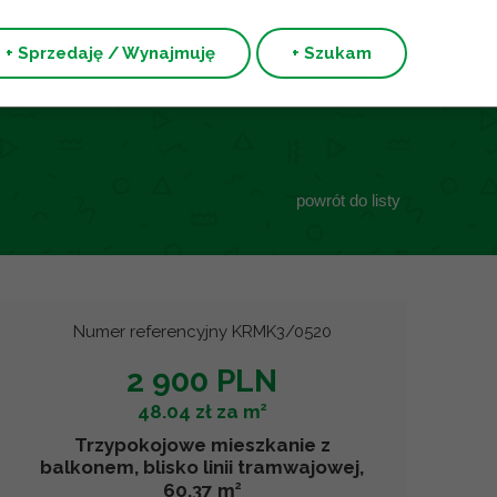
+ Sprzedaję / Wynajmuję
+ Szukam
powrót do listy
Numer referencyjny KRMK3/0520
2 900 PLN
2
48.04 zł za m
Trzypokojowe mieszkanie z
balkonem, blisko linii tramwajowej,
2
60.37 m