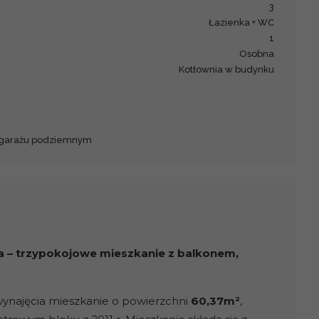
3
łazienka + WC
1
Osobna
Kotłownia w budynku
 garażu podziemnym
cka – trzypokojowe mieszkanie z balkonem,
najęcia mieszkanie o powierzchni
60,37m²
,