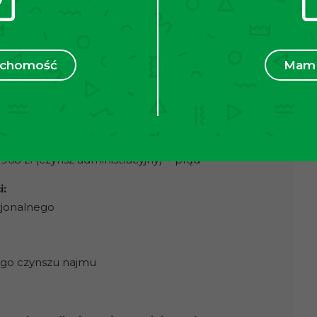
je się przystanek tramwajowy „Białoprądnicka” (w
tanek autobusowy „Pachońskiego P+R” (w odległości
alizowane są liczne sklepy spożywcze: Żabka, Lidl,
ruchomość
Mam 
z tajska, a także KFC i McDonald’s. Sporym atutem
do parku Białoprądnickiego im. T.Kościuszki, w
Dworek Białoprądnicki (w odległości 100m).
a yogi, wystawy, koncerty, zajęcia teatralne.
968 zł (czynsz administracyjny) + prąd
:
jonalnego
ego czynszu najmu