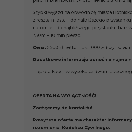
plac Imbramowski. W promieniu 3,5 km znajdu
Szybki wyjazd na obwodnicę miasta i lotnis
z resztą miasta – do najbliższego przystank
natomiast do najbliższego przystanku tram
750m – 10 min pieszo.
Cena:
5500 zł netto + ok. 1000 zł (czynsz adm
Dodatkowe informacje odnośnie najmu n
– opłata kaucji w wysokości dwumiesięczne
OFERTA NA WYŁĄCZNOŚĆ!
Zachęcamy do kontaktu!
Powyższa oferta ma charakter informacyj
rozumieniu Kodeksu Cywilnego.