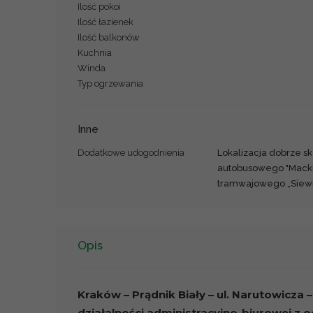
Ilość pokoi
Ilość łazienek
Ilość balkonów
Kuchnia
Winda
Typ ogrzewania
Inne
Dodatkowe udogodnienia
Lokalizacja dobrze s
autobusowego "Mackie
tramwajowego „Siewn
Opis
Kraków – Prądnik Biały –
ul. Narutowicza
działalności administracyjno-biurowej z