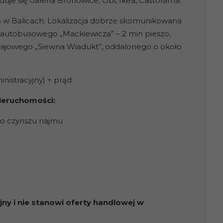
je się Galeria Bronowice, Obi, Ikea, Castorama.
ko w Balicach. Lokalizacja dobrze skomunikowana
u autobusowego „Mackiewicza” – 2 min pieszo,
wajowego „Siewna Wiadukt”, oddalonego o około
inistracyjny) + prąd
ieruchomości:
go czynszu najmu
ny i nie stanowi oferty handlowej w