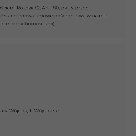
ami Rozdział 2, Art. 180, pkt 3. przed
ać standardową umowę pośrednictwa w najmie.
darce nieruchomościami).
y-Wójciak, T. Wójciak s.c.