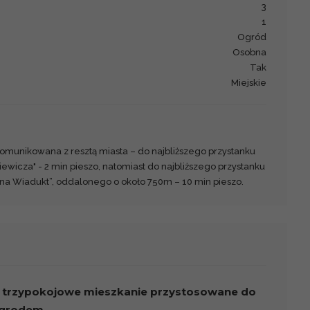
3
1
Ogród
Osobna
Tak
Miejskie
komunikowana z resztą miasta – do najbliższego przystanku
wicza" - 2 min pieszo, natomiast do najbliższego przystanku
a Wiadukt”, oddalonego o około 750m – 10 min pieszo.
 – trzypokojowe mieszkanie przystosowane do
 ogrodem