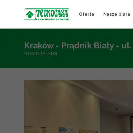
Oferta
Nasze biura
Kraków - Prądnik Biały - ul
KRMK3/0669
+
−