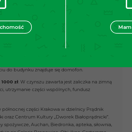
afki w zabudowie, płyta elektryczna.
mywalka, funkcjonalne szafki.
ruchomość
Mam 
ngu.
sieci miejskiej. W każdym pomieszczeniu znajduje
sażone jest we własny system alarmowy.
achowanym trzypiętrowym budynku z windą z 2011
ściu do budynku znajduje się domofon.
o
1000 zł
. W czynszu zawarta jest zaliczka na zimną
i, utrzymanie części wspólnych, fundusz
w północnej części Krakowa w dzielnicy Prądnik
zki oraz Centrum Kultury „Dworek Białoprądnicki”.
 spożywcze, Auchan, Biedronka, apteka, siłownia,