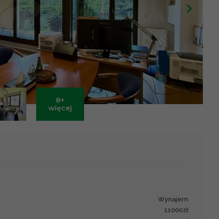
8+
Leaflet
|
©
OpenStreetMap
contributors ©
CARTO
więcej
wynajem
11000zł