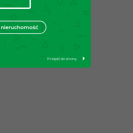
nieruchomość
Przejdź do strony