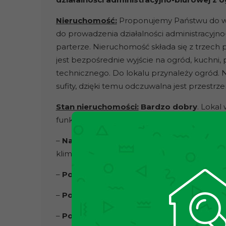
Nieruchomość:
Proponujemy Państwu do wy
do prowadzenia działalności administracyjn
parterze. Nieruchomość składa się z trzech
jest bezpośrednie wyjście na ogród, kuchni, 
technicznego. Do lokalu przynależy ogród.
sufity, dzięki temu odczuwalna jest przestrze
Stan nieruchomości:
Bardzo dobry
. Lokal
funkcjonowania działalności biurowej.
–
Największy pokój:
dwa biurka, krzesła biu
klimatyzacja,
–
Pokój mały 1:
półki, szafki, komody, biurko
–
Pokój mały 2:
biurko, komoda, stolik, dwa 
–
Poczekalnia:
stolik, dwa krzesła, szafa w 