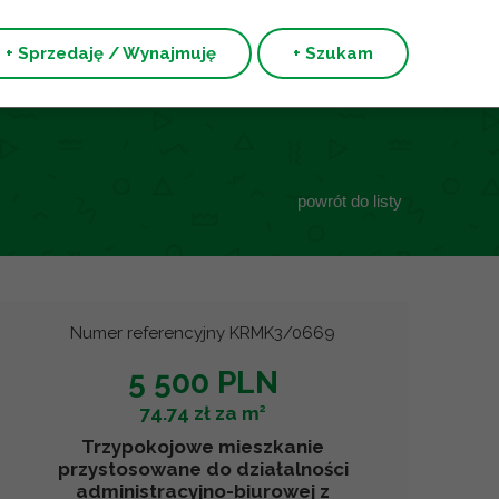
+ Sprzedaję / Wynajmuję
+ Szukam
powrót do listy
Numer referencyjny KRMK3/0669
5 500 PLN
2
74.74 zł za m
Trzypokojowe mieszkanie
przystosowane do działalności
administracyjno-biurowej z