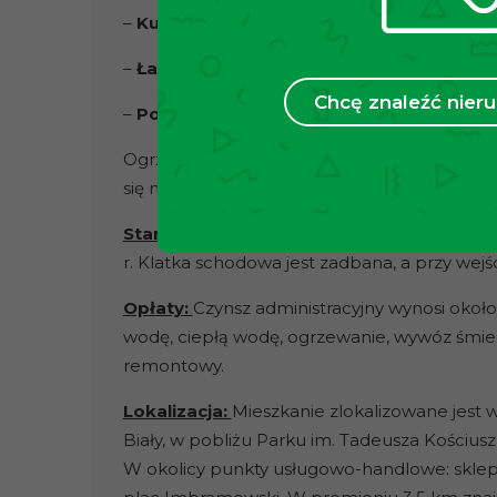
–
Kuchnia:
opiekacz, lodówko-zamrażarka, sz
–
Łazienka:
prysznic, pralka, bidet, sedes, u
Chcę znaleźć nie
–
Pom. Techniczne:
szafki, system monitori
Ogrzewanie oraz ciepła woda realizowane z 
się monitoring. Mieszkanie dodatkowo wypo
Stan budynku:
Lokal mieści się w dobrze z
r. Klatka schodowa jest zadbana, a przy wej
Opłaty:
Czynsz administracyjny wynosi okoł
wodę, ciepłą wodę, ogrzewanie, wywóz śmiec
remontowy.
Lokalizacja:
Mieszkanie zlokalizowane jest 
Biały, w pobliżu Parku im. Tadeusza Kościus
W okolicy punkty usługowo-handlowe: sklepy