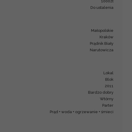
1000zł
Do ustalenia
małopolskie
Kraków
Prądnik Biały
Narutowicza
lokal
blok
2011
Bardzo dobry
Wtórny
parter
prąd + woda + ogrzewanie + śmieci