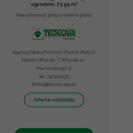
2
ogrodem, 73.59 m
Nieruchomość proponowana przez
Agencja Nieruchomości Prądnik Biały D.
Nazary-Wójciak, T. Wójciak s.c.
Pachońskiego 9
tel. 797281632
krmk3@tecnocasa.pl
Oferta oddziału