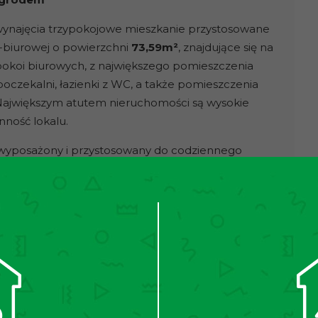
najęcia trzypokojowe mieszkanie przystosowane
o-biurowej o powierzchni
73,59m²
, znajdujące się na
 pokoi biurowych, z największego pomieszczenia
poczekalni, łazienki z WC, a także pomieszczenia
 Największym atutem nieruchomości są wysokie
nność lokalu.
 wyposażony i przystosowany do codziennego
rowe, dwie komody, długi stół z krzesłami,
, krzesło biurowe.
krzesła biurowe.
zabudowie.