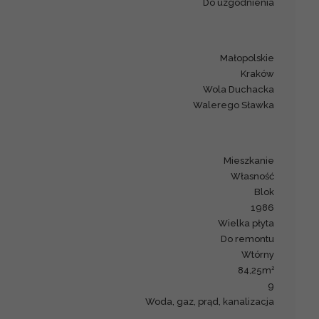
Do uzgodnienia
małopolskie
Kraków
Wola Duchacka
Walerego Sławka
mieszkanie
Własność
blok
1986
wielka płyta
Do remontu
Wtórny
2
84,25m
9
woda, gaz, prąd, kanalizacja