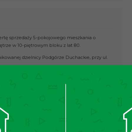
ertę sprzedaży 5-pokojowego mieszkania o
trze w 10-piętrowym bloku z lat 80.
ikowanej dzielnicy Podgórze Duchackie, przy ul.
 particular apartment, contact with us.
salonem z aneksem kuchennym