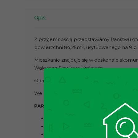
Opis
Z przyjemnością przedstawiamy Państwu of
powierzchni 84,25m², usytuowanego na 9 pię
Mieszkanie znajduje się w doskonale skomun
Walerego Sławka w Krakowie.
Oferta dostępna wyłącznie w naszej agencji!
We speak English. If you’re interested in this
PARAMETRY MIESZKANIA
Powierzchnia: 84,25 m²
Możliwość zaaranżowania 5 pokoi z 
Piętro: 9 w budynku z windą