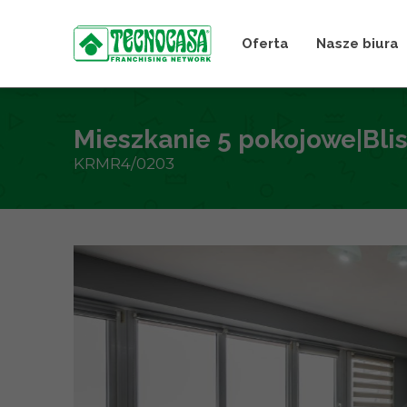
Oferta
Nasze biura
Mieszkanie 5 pokojowe|Bli
KRMR4/0203
+
−