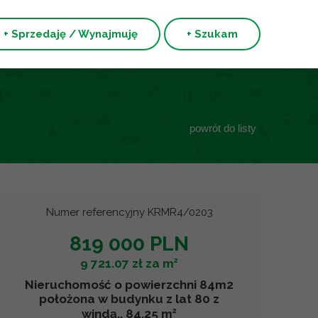
+ Sprzedaję / Wynajmuję
+ Szukam
powrót do listy
Numer referencyjny KRMR4/0203
819 000 PLN
2
9 721.07 zł za m
Nieruchomość o powierzchni 84m2
położona w budynku z lat 80 z
2
windą., 84.25 m