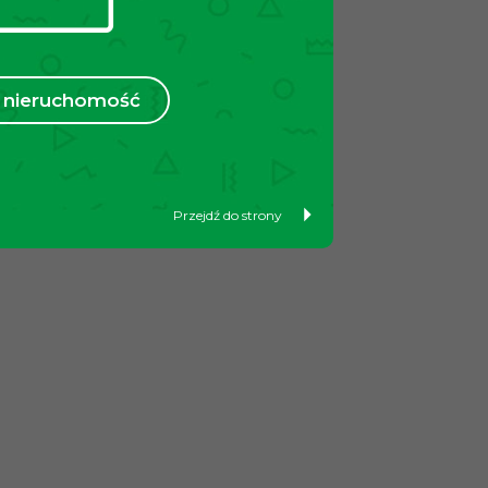
nieruchomość
Przejdź do strony