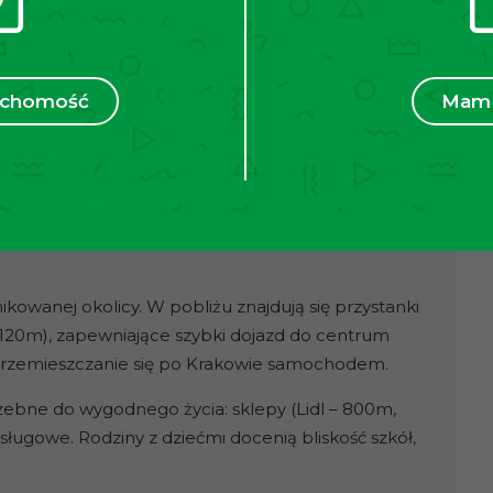
ruchomość
Mam 
órza
ni 7,5m na strychu
nku za kwotę 400 zł miesięcznie
ńców
kowanej okolicy. W pobliżu znajdują się przystanki
20m), zapewniające szybki dojazd do centrum
a przemieszczanie się po Krakowie samochodem.
zebne do wygodnego życia: sklepy (Lidl – 800m,
usługowe. Rodziny z dziećmi docenią bliskość szkół,