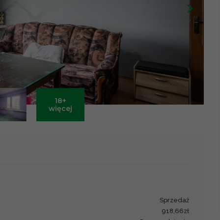
18+
Leaflet
|
©
OpenStreetMap
contributors ©
CARTO
więcej
sprzedaż
918,66zł