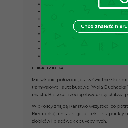
Liczba pokoi: 5
Kuchnia: Oddzielna z oknem
Dwie łazienki
Chcę znaleźć nie
Balkon: z widokiem na panoramę Podg
Piwnica przypisana do mieszkania
Dodatkowe pomieszczenie o powierzch
Możliwość wynajęcia garażu obok budy
Parking: Ogólnodostępny dla mieszka
LOKALIZACJA
Mieszkanie położone jest w świetnie skomuni
tramwajowe i autobusowe (Wola Duchacka 1
miasta. Bliskość trzeciej obwodnicy ułatwi
W okolicy znajdą Państwo wszystko, co potr
Biedronka), restauracje, apteki oraz punkty 
żłobków i placówek edukacyjnych.