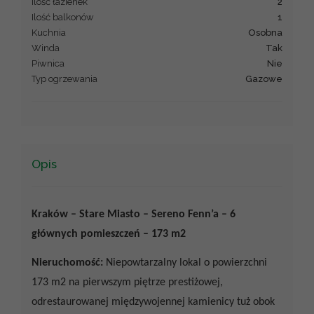
Ilość łazienek
2
Ilość balkonów
1
Kuchnia
osobna
Winda
Tak
Piwnica
Nie
Typ ogrzewania
gazowe
Opis
Kraków – Stare Miasto – Sereno Fenn’a – 6
głównych pomieszczeń – 173 m2
Nieruchomość:
Niepowtarzalny lokal o powierzchni
173 m2 na pierwszym piętrze prestiżowej,
odrestaurowanej międzywojennej kamienicy tuż obok