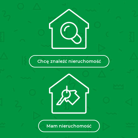
Stan budynku:
Całkowicie odrestaurowany, solidny
budynek z 1930 roku z
żelbetowymi stropami i
nowoczesną windą.
Budynek przeszedł kompleksowy
remont wraz z wymianą wszystkich instalacji,
odnowieniem elewacji oraz rewitalizacją części
wspólnych z zachowaniem oryginalnego klasycznego
stylu.
Chcę znaleźć nieruchomość
Lokalizacja:
Budynek znajduje się w jednej z
najciekawszych lokalizacji ścisłego centrum Krakowa,
w odległości 80 m do Plant Krakowskich i 450 m od
Rynku Głównego. Bliskość węzła komunikacyjnego
Stary Kleparz zapewnia bezproblemowy dostęp w
każdą część metropolii krakowskiej.
Zachęcamy do kontaktu w celu uzyskania
Mam nieruchomość
szczegółowych informacji.