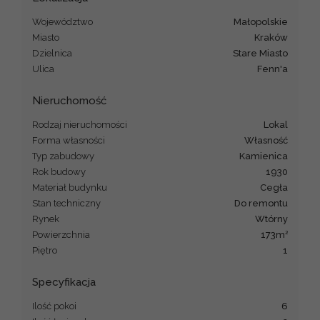
Województwo
małopolskie
Miasto
Kraków
Dzielnica
Stare Miasto
Ulica
Fenn'a
Nieruchomość
Rodzaj nieruchomości
lokal
Forma własności
Własność
Typ zabudowy
kamienica
Rok budowy
1930
Materiał budynku
cegła
Stan techniczny
Do remontu
Rynek
Wtórny
2
Powierzchnia
173m
Piętro
1
Specyfikacja
Ilość pokoi
6