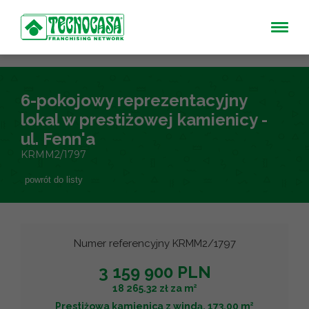
6-pokojowy reprezentacyjny
lokal w prestiżowej kamienicy -
ul. Fenn'a
KRMM2/1797
powrót do listy
Numer referencyjny KRMM2/1797
3 159 900 PLN
2
18 265.32 zł za m
2
Prestiżowa kamienica z windą, 173.00 m