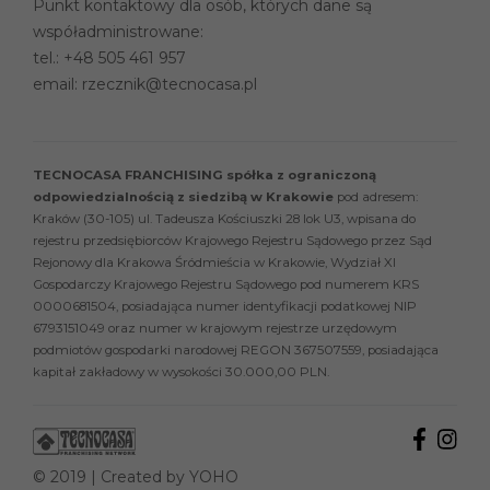
Punkt kontaktowy dla osób, których dane są
współadministrowane:
tel.:
+48 505 461 957
email:
rzecznik@tecnocasa.pl
TECNOCASA FRANCHISING spółka z ograniczoną
odpowiedzialnością z siedzibą w Krakowie
pod adresem:
Kraków (30-105) ul. Tadeusza Kościuszki 28 lok U3, wpisana do
rejestru przedsiębiorców Krajowego Rejestru Sądowego przez Sąd
Rejonowy dla Krakowa Śródmieścia w Krakowie, Wydział XI
Gospodarczy Krajowego Rejestru Sądowego pod numerem KRS
0000681504, posiadająca numer identyfikacji podatkowej NIP
6793151049 oraz numer w krajowym rejestrze urzędowym
podmiotów gospodarki narodowej REGON 367507559, posiadająca
kapitał zakładowy w wysokości 30.000,00 PLN.
© 2019 | Created by
YOHO