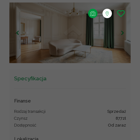
+
−
Leaflet
|
©
OpenStreetMap
contributors ©
CARTO
Specyfikacja
Finanse
Rodzaj transakcji
sprzedaż
Czynsz
877zł
Dostępność
od zaraz
Lokalizacja