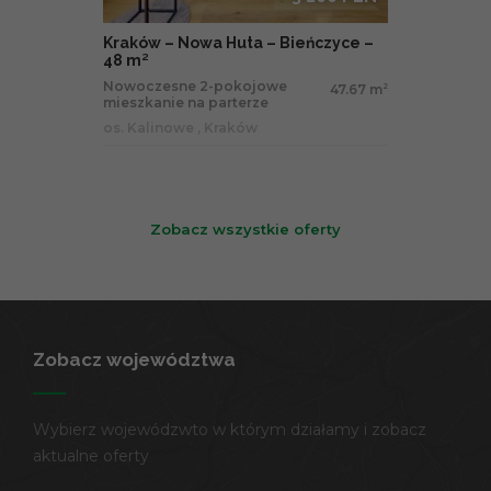
Kraków – Nowa Huta – Bieńczyce –
48 m²
Nowoczesne 2-pokojowe
47.67 m
2
mieszkanie na parterze
os. Kalinowe , Kraków
Zobacz wszystkie oferty
Zobacz województwa
Wybierz wojewódzwto w którym działamy i zobacz
aktualne oferty