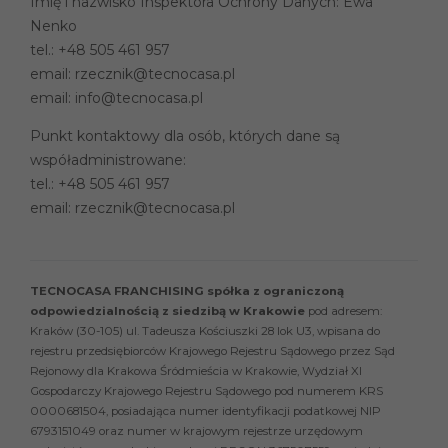
Imię i nazwisko Inspektora Ochrony Danych: Ewa
Nenko
tel.:
+48 505 461 957
email:
rzecznik@tecnocasa.pl
email:
info@tecnocasa.pl
Punkt kontaktowy dla osób, których dane są
współadministrowane:
tel.:
+48 505 461 957
email:
rzecznik@tecnocasa.pl
TECNOCASA FRANCHISING spółka z ograniczoną
odpowiedzialnością z siedzibą w Krakowie
pod adresem:
Kraków (30-105) ul. Tadeusza Kościuszki 28 lok U3, wpisana do
rejestru przedsiębiorców Krajowego Rejestru Sądowego przez Sąd
Rejonowy dla Krakowa Śródmieścia w Krakowie, Wydział XI
Gospodarczy Krajowego Rejestru Sądowego pod numerem KRS
0000681504, posiadająca numer identyfikacji podatkowej NIP
6793151049 oraz numer w krajowym rejestrze urzędowym