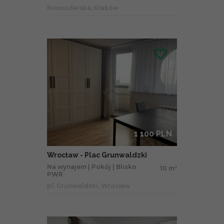
Krowoderska, Kraków
1 100 PLN
Wrocław - Plac Grunwaldzki
Na wynajem | Pokój | Blisko
10 m
2
PWR
pl. Grunwaldzki, Wrocław