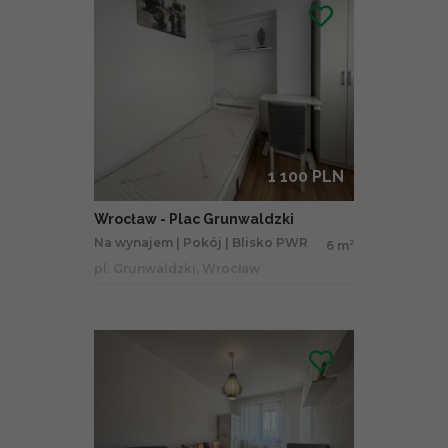
1 100 PLN
Wrocław - Plac Grunwaldzki
Na wynajem | Pokój | Blisko PWR
6 m
2
pl. Grunwaldzki, Wrocław