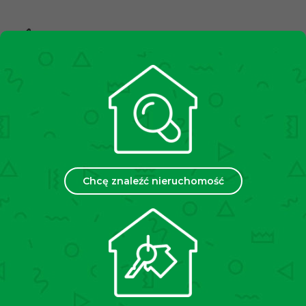
10,000+
Zadowolonych klientów
2500+
Spotkań miesięcznie
35
Chcę znaleźć nieruchomość
Placówek w Polsce
Chcesz sprzedać lub wynająć
swoją nieruchomość?