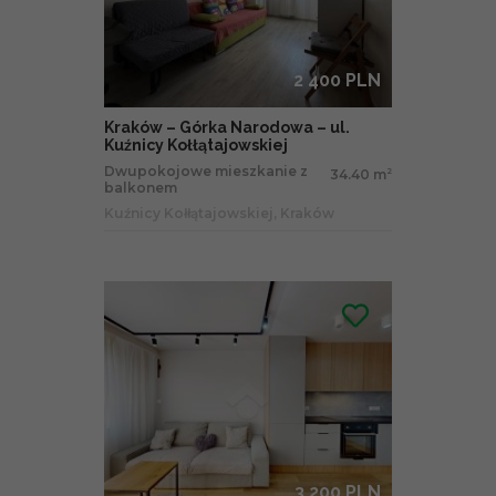
2 400 PLN
Kraków – Górka Narodowa – ul.
Kuźnicy Kołłątajowskiej
Dwupokojowe mieszkanie z
34.40 m
2
balkonem
Kuźnicy Kołłątajowskiej, Kraków
3 200 PLN