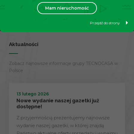
Mam nieruchomość
Dowiedz się więcej
Przejdź do strony
Aktualności
Zobacz najnowsze informacje grupy TECNOCASA w
Polsce
13 lutego 2026
Nowe wydanie naszej gazetki już
dostępne!
Z przyjemnością prezentujemy najnowsze
wydanie naszej gazetki, w której znajdą
Państwo aktualne oferty sprzedaży i wynajmu