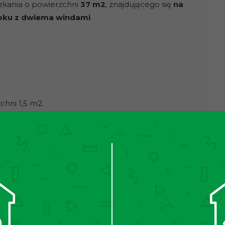
zkania o powierzchni
37 m2
, znajdującego się
na
loku z dwiema windami
.
chni 1,5 m2.
ze wyłożone zostały płytki, w pokojach panele.
GD. W łazience znajduje się wanna, pralka oraz