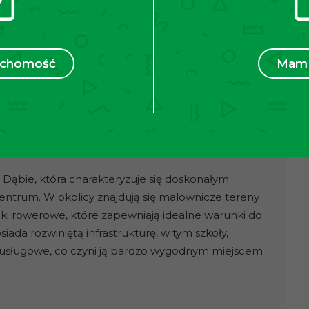
 piętrowym bloku z dwiema windami z lat 70-tych.
ym stanie, zadbane części wspólne.
ruchomość
Mam 
j, czynsz na poziomie ok. 591 zł. Dodatkowo płatny
 Dąbie, która charakteryzuje się doskonałym
centrum. W okolicy znajdują się malownicze tereny
żki rowerowe, które zapewniają idealne warunki do
iada rozwiniętą infrastrukturę, w tym szkoły,
ty usługowe, co czyni ją bardzo wygodnym miejscem