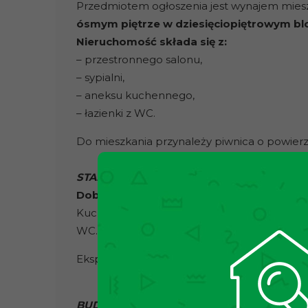
Przedmiotem ogłoszenia jest wynajem mies
ósmym piętrze w dziesięciopiętrowym b
Nieruchomość składa się z:
– przestronnego salonu,
– sypialni,
– aneksu kuchennego,
– łazienki z WC.
Do mieszkania przynależy piwnica o powierz
STAN NIERUCHOMOŚCI
Dobry.
W przedpokoju oraz kuchni na podłod
Kuchnia wyposażona w podstawowe sprzęty A
WC.
Ekspozycja zachodnia.
BUDYNEK