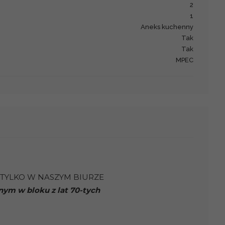
2
1
Aneks kuchenny
Tak
Tak
MPEC
TYLKO W NASZYM BIURZE
ym w bloku z lat 70-tych