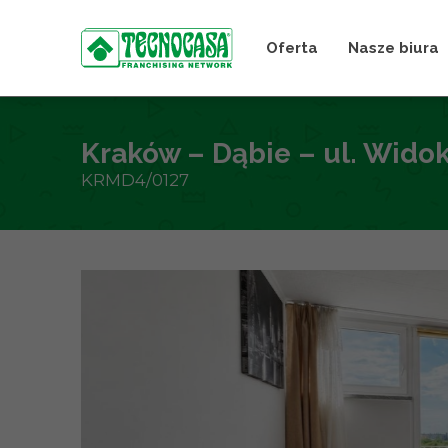
Oferta
Nasze biura
Kraków – Dąbie – ul. Wido
KRMD4/0127
+
−