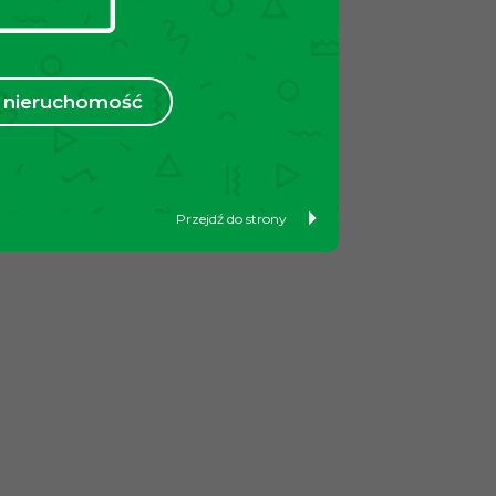
nieruchomość
Przejdź do strony