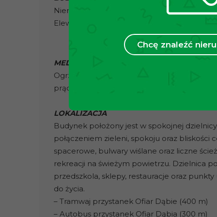
Nieruchomość znajduje się w zadbanym 10 –
Elewacja budynku utrzymana w bardzo dobr
Chcę znaleźć nie
MEDIA
Ogrzewanie oraz ciepła woda z sieci miejskie
prąd i gaz wg zużycia.
LOKALIZACJA
Budynek położony jest w spokojnej dzielnicy
połączeniem zieleni, spokoju oraz bliskości 
spacerowe, bulwary wiślane oraz liczne ście
rekreacji na świeżym powietrzu. Dzielnica pos
przedszkola, sklepy, restauracje oraz punk
do życia.
– Tramwaj przystanek Ofiar Dąbie (400 m)
– Autobus przystanek Ofiar Dąbia (300 m)