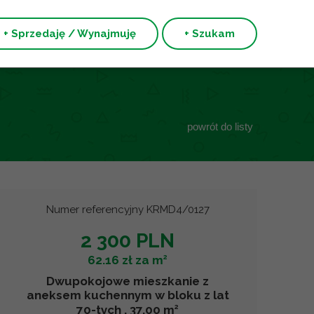
+ Sprzedaję / Wynajmuję
+ Szukam
powrót do listy
Numer referencyjny KRMD4/0127
2 300 PLN
2
62.16 zł za m
Dwupokojowe mieszkanie z
aneksem kuchennym w bloku z lat
2
70-tych , 37.00 m