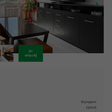
3+
Leaflet
|
©
OpenStreetMap
contributors ©
CARTO
więcej
wynajem
2300zł