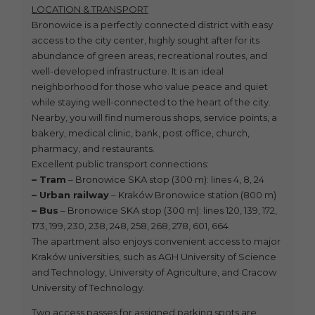
LOCATION & TRANSPORT
Bronowice is a perfectly connected district with easy
access to the city center, highly sought after for its
abundance of green areas, recreational routes, and
well-developed infrastructure. It is an ideal
neighborhood for those who value peace and quiet
while staying well-connected to the heart of the city.
Nearby, you will find numerous shops, service points, a
bakery, medical clinic, bank, post office, church,
pharmacy, and restaurants.
Excellent public transport connections:
– Tram
– Bronowice SKA stop (300 m): lines 4, 8, 24
– Urban railway
– Kraków Bronowice station (800 m)
– Bus
– Bronowice SKA stop (300 m): lines 120, 139, 172,
173, 199, 230, 238, 248, 258, 268, 278, 601, 664
The apartment also enjoys convenient access to major
Kraków universities, such as AGH University of Science
and Technology, University of Agriculture, and Cracow
University of Technology.
Two access passes for assigned parking spots are