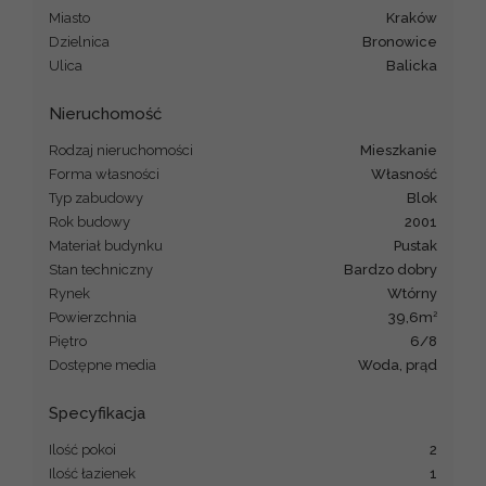
Miasto
Kraków
Dzielnica
Bronowice
Ulica
Balicka
Nieruchomość
Rodzaj nieruchomości
mieszkanie
Forma własności
Własność
Typ zabudowy
blok
Rok budowy
2001
Materiał budynku
pustak
Stan techniczny
bardzo dobry
Rynek
Wtórny
2
Powierzchnia
39,6m
Piętro
6/8
Dostępne media
woda, prąd
Specyfikacja
Ilość pokoi
2
Ilość łazienek
1