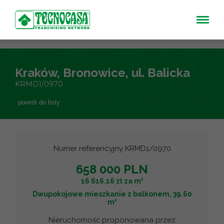
Kraków, Bronowice, ul. Balicka
KRMD1/0970
powrót do listy
Numer referencyjny KRMD1/0970
658 000 PLN
2
16 616.16 zł za m
Dwupokojowe mieszkanie z balkonem, 39.60
2
m
Nieruchomość proponowana przez