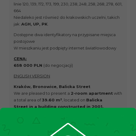
linie 120, 139, 172, 173, 199, 230, 238, 248, 258, 268, 278, 601,
664
Niedaleko jest również do krakowskich uczelni, takich
jak:
AGH, UP, PK
.
Dostępne dwa identyfikatory na przypisane miejsca
postojowe
W mieszkaniu jest podpięty internet światłowodowy
CENA:
658 000 PLN
(do negocjacji)
ENGLISH VERSION
Kraków, Bronowice, Balicka Street
We are pleased to present a
2-room apartment
with
a total area of
39.60 m²
, located on
Balicka
Street in a building constructed in 2001.
PROPERTY
This functional and modern apartment is situated on
the
6th floor of a building
with an
elevator
and