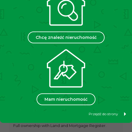
consists of:
–
bedroom,
–
living room with kitchenette,
–
bathroom with WC,
–
hallway,
–
spacious balcony.
Chcę znaleźć nieruchomość
CONDITION OF THE PROPERTY
A bright and functional apartment with a well-thought-
out layout, located on the 6th floor of a building with an
elevator. The layout includes a bedroom, a sunny and
comfortable living room with a kitchenette and access
to a large balcony, a bathroom with WC, and a hallway.
Large windows and favorable exposure ensure
excellent natural lighting throughout the day. The
arrangement offers great flexibility for your own
Mam nieruchomość
interior design, allowing the space to be easily
adapted to individual needs and lifestyle.
Przejdź do strony
OWNERSHIP STATUS
Full ownership with Land and Mortgage Register.