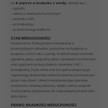
na
6 piętrze w budynku z windą
i składa się z:
– sypialni,
– salonu z aneksem kuchennym
– łazienki z WC,
– przedpokoju;
– przestronnego balkonu
STAN NIERUCHOMOŚCI
Przestronne i funkcjonalne mieszkanie o
przemyślanym układzie, położone na 6 piętrze w
budynku z 2001 roku z windą. W skład lokalu wchodzi
sypialnia, jasny i wygodny salon z aneksem kuchennym
oraz wyjściem na duży balkon, łazienka z WC i
przedpokój. Duże okna oraz korzystna ekspozycja
zapewniają doskonałe nasłonecznienie pomieszczeń
przez cały dzień. Układ mieszkania daje szerokie
możliwości własnej aranżacji, dzięki czemu wnętrze
można łatwo dopasować do indywidualnych potrzeb i
stylu życia.
PRAWO WŁASNOŚCI NIERUCHOMOŚCI