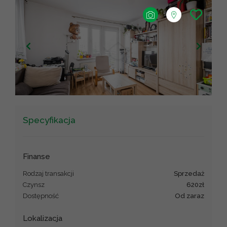
+
−
Leaflet
|
©
OpenStreetMap
contributors ©
CARTO
Specyfikacja
Finanse
Rodzaj transakcji
sprzedaż
Czynsz
620zł
Dostępność
od zaraz
Lokalizacja