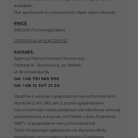
available.
The apartment is connected to fiber-optic internet
PRICE
658,000 PLN (negotiable)
OFERTA NA WYŁĄCZNOŚĆ
Kontakt:
Agencja Nieruchomości Tecnocasa
Oddział IX : Bronowice, os. Widok
ul. Bronowicka 54
tel: +48 791 965 990
tel: +48 12 307 21 24
Zgodnie z ustawą o gospodarce nieruchomościami
Rozdział 2, Art. 180, pkt 3. przed oglądnięciem
nieruchomości należy podpisać standardową umowę
pośrednictwa w kupnie. (USTAWA z dnia 21 sierpnia
1997 r. O gospodarce nieruchomościami).
Treść niniejszego ogłoszenia nie stanowi oferty
handlowej w rozumieniu Kodeksu Cywilnego.