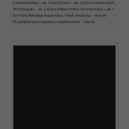
Dominikańska – ok. 1 km Rynek – ok. 1,3 km Uniwersytet
Wrocławski – ok. 1,6 km Politechnika Wrocławska – ok. 2
km Park Mikołaja Kopernika / Park Andersa – 600 m
Przystanki tramwajowe i autobusowe – 100 m