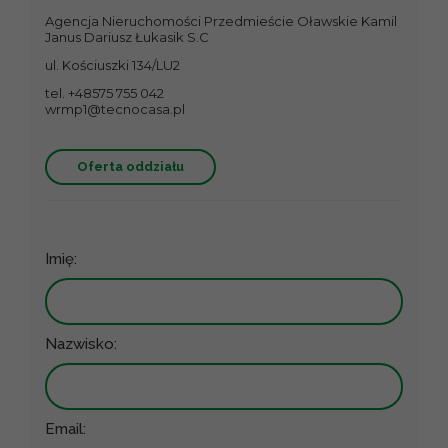
Agencja Nieruchomości Przedmieście Oławskie Kamil
Janus Dariusz Łukasik S.C
ul. Kościuszki 134/LU2
tel. +48575 755 042
wrmp1@tecnocasa.pl
Oferta oddziału
Imię:
Nazwisko:
Email: