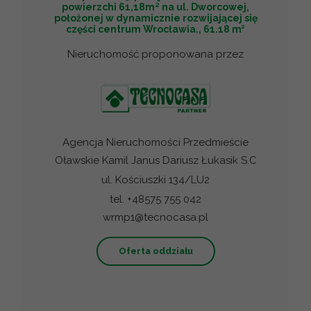
powierzchi 61,18m² na ul. Dworcowej,
położonej w dynamicznie rozwijającej się
2
części centrum Wrocławia., 61.18 m
Nieruchomość proponowana przez
Agencja Nieruchomości Przedmieście
Oławskie Kamil Janus Dariusz Łukasik S.C
ul. Kościuszki 134/LU2
tel. +48575 755 042
wrmp1@tecnocasa.pl
Oferta oddziału