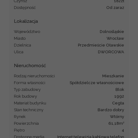
Czynsz
182zł
Dostępność
od zaraz
Lokalizacja
Województwo
dolnośląskie
Miasto
Wrocław
Dzielnica
Przedmieście Oławskie
Ulica
DWORCOWA
Nieruchomość
Rodzaj nieruchomości
mieszkanie
Forma własności
Spółdzielcze własnościowe
Typ zabudowy
blok
Rok budowy
1992
Materiał budynku
cegła
Stan techniczny
Bardzo dobry
Rynek
Wtórny
2
Powierzchnia
61,18m
Piętro
4
Dostępne media
internet telewizja kablowa telefon