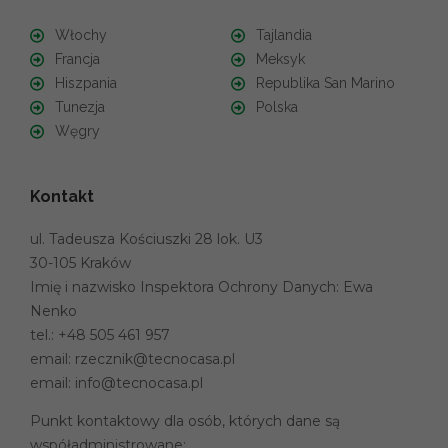
Włochy
Tajlandia
Francja
Meksyk
Hiszpania
Republika San Marino
Tunezja
Polska
Węgry
Kontakt
ul. Tadeusza Kościuszki 28 lok. U3
30-105 Kraków
Imię i nazwisko Inspektora Ochrony Danych: Ewa
Nenko
tel.:
+48 505 461 957
email:
rzecznik@tecnocasa.pl
email:
info@tecnocasa.pl
Punkt kontaktowy dla osób, których dane są
współadministrowane: