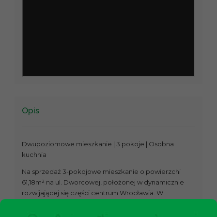
Opis
Dwupoziomowe mieszkanie | 3 pokoje | Osobna
kuchnia
Na sprzedaż 3-pokojowe mieszkanie o powierzchi
61,18m² na ul. Dworcowej, położonej w dynamicznie
rozwijającej się części centrum Wrocławia. W
bezpośrednim sąsiedztwie Dworca Głównego,
doskonała lokalizacja zapewnia szybki dostęp do