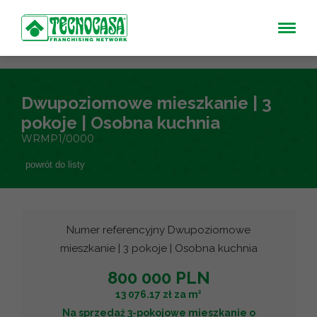
Dwupoziomowe mieszkanie | 3
pokoje | Osobna kuchnia
WRMP1/0000
powrót do listy
Numer referencyjny Dwupoziomowe
mieszkanie | 3 pokoje | Osobna kuchnia
800 000 PLN
2
13 076.17 zł za m
Na sprzedaż 3-pokojowe mieszkanie o