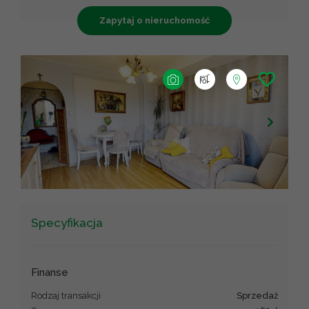
Zapytaj o nieruchomość
+
−
Leaflet
|
©
OpenStreetMap
contributors ©
CARTO
Specyfikacja
Finanse
Rodzaj transakcji
sprzedaż