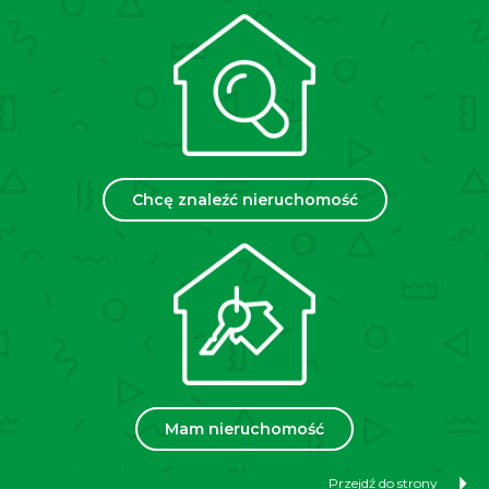
Rynku (ok. 10–15 minut), a także do innych kluczowych
punktów miasta.
W skład mieszkania wchodzą:
Piętro 1:
Salon (14,6m²)
Kuchnia (8,4m²)
Chcę znaleźć nieruchomość
Korytarz (7,1m²)
WC (0,8m²)
+ Balkon (3,6m²)
Piętro 2:
Sypialnia (13,4m²)
Sypialnia (7,8m²)
Mam nieruchomość
Łazienka (2,8m²)
Przejdź do strony