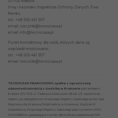
30-105 Kraków
Imię i nazwisko Inspektora Ochrony Danych: Ewa
Nenko
tel.:
+48 505 461 957
email:
rzecznik@tecnocasa.pl
email:
info@tecnocasa.pl
Punkt kontaktowy dla osób, których dane są
współadministrowane:
tel.:
+48 505 461 957
email:
rzecznik@tecnocasa.pl
TECNOCASA FRANCHISING spółka z ograniczoną
odpowiedzialnością z siedzibą w Krakowie
pod adresem:
Kraków (30-105) ul. Tadeusza Kościuszki 28 lok U3, wpisana do
rejestru przedsiębiorców Krajowego Rejestru Sądowego przez Sąd
Rejonowy dla Krakowa Śródmieścia w Krakowie, Wydział XI
Gospodarczy Krajowego Rejestru Sądowego pod numerem KRS
0000681504, posiadająca numer identyfikacji podatkowej NIP