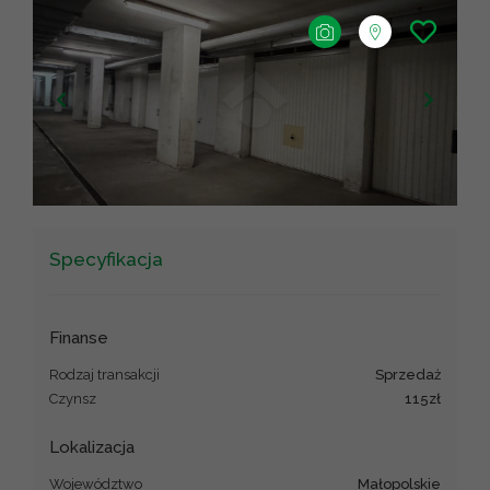
+
−
Leaflet
|
©
OpenStreetMap
contributors ©
CARTO
Specyfikacja
Finanse
Rodzaj transakcji
sprzedaż
Czynsz
115zł
Lokalizacja
Województwo
małopolskie