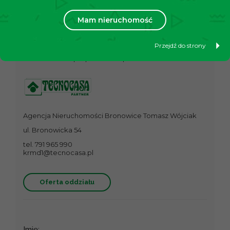
Mam nieruchomość
Poproś o informacje
Przejdź do strony
Nieruchomość proponowana przez
Agencja Nieruchomości Bronowice Tomasz Wójciak
ul. Bronowicka 54
tel. 791 965 990
krmd1@tecnocasa.pl
Oferta oddziału
Imię: