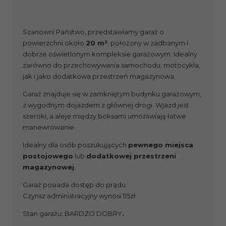
Szanowni Państwo, przedstawiamy garaż o
powierzchni około
20 m²
, położony w zadbanym i
dobrze oświetlonym kompleksie garażowym. Idealny
zarówno do przechowywania samochodu, motocykla,
jak i jako dodatkowa przestrzeń magazynowa.
Garaż znajduje się w zamkniętym budynku garażowym,
z wygodnym dojazdem z głównej drogi. Wjazd jest
szeroki, a aleje między boksami umożliwiają łatwe
manewrowanie.
Idealny dla osób poszukujących
pewnego miejsca
postojowego
lub
dodatkowej przestrzeni
magazynowej
.
Garaż posiada dostęp do prądu.
Czynsz administracyjny wynosi 115zł
Stan garażu: BARDZO DOBRY
.