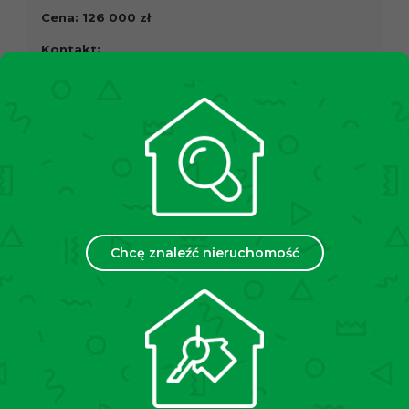
Cena: 126 000 zł
Kontakt:
Agencja Nieruchomości Tecnocasa
Oddział IX : Bronowice, os. Widok
ul. Bronowicka 54
tel: +48 571 808 924
tel: +48 12 307 21 24
Zachęcamy do kontaktu!
Oferta na wyłączność!
Zgodnie z ustawą o gospodarce nieruchomościami
Chcę znaleźć nieruchomość
Rozdział 2, Art. 180, pkt 3. przed oglądnięciem
nieruchomości należy podpisać standardową umowę
pośrednictwa w kupnie. (USTAWA z dnia 21 sierpnia
1997 r. O gospodarce nieruchomościami).
Treść niniejszego ogłoszenia nie stanowi oferty
handlowej w rozumieniu Kodeksu Cywilnego.