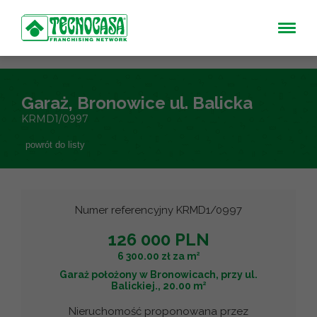
Garaż, Bronowice ul. Balicka
KRMD1/0997
powrót do listy
Numer referencyjny KRMD1/0997
126 000 PLN
2
6 300.00 zł za m
Garaż położony w Bronowicach, przy ul.
2
Balickiej., 20.00 m
Nieruchomość proponowana przez