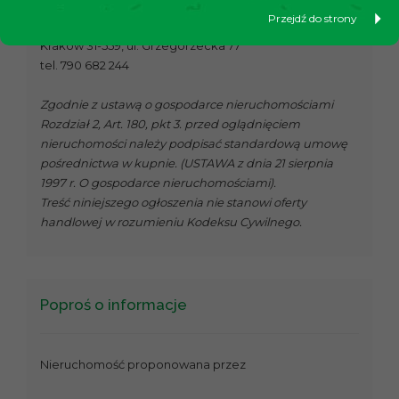
Zapraszamy do kontaktu:
Przejdź do strony
Agencja Nieruchomości Dąbie
Kraków 31-559, ul. Grzegórzecka 77
tel. 790 682 244
Zgodnie z ustawą o gospodarce nieruchomościami
Rozdział 2, Art. 180, pkt 3. przed oglądnięciem
nieruchomości należy podpisać standardową umowę
pośrednictwa w kupnie. (USTAWA z dnia 21 sierpnia
1997 r. O gospodarce nieruchomościami).
Treść niniejszego ogłoszenia nie stanowi oferty
handlowej w rozumieniu Kodeksu Cywilnego.
Poproś o informacje
Nieruchomość proponowana przez