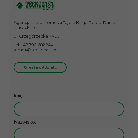
Agencja Nieruchomości Dąbie Kinga Depta, Daniel
Piasecki s.c.
ul. Grzegórzecka 77/U3
tel. +48 790 682 244
krmd4@tecnocasa.pl
Oferta oddziału
Imię:
Nazwisko: