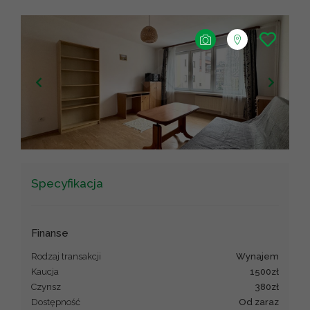
+
−
Leaflet
|
©
OpenStreetMap
contributors ©
CARTO
Specyfikacja
Finanse
Rodzaj transakcji
wynajem
Kaucja
1500zł
Czynsz
380zł
Dostępność
Od zaraz