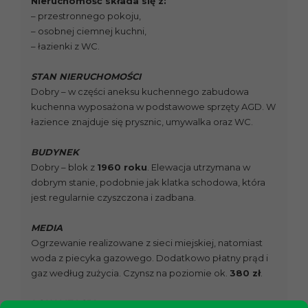
Nieruchomość składa się z:
– przestronnego pokoju,
– osobnej ciemnej kuchni,
– łazienki z WC.
STAN NIERUCHOMOŚCI
Dobry – w części aneksu kuchennego zabudowa
kuchenna wyposażona w podstawowe sprzęty AGD. W
łazience znajduje się prysznic, umywalka oraz WC.
BUDYNEK
Dobry – blok z
1960 roku
. Elewacja utrzymana w
dobrym stanie, podobnie jak klatka schodowa, która
jest regularnie czyszczona i zadbana.
MEDIA
Ogrzewanie realizowane z sieci miejskiej, natomiast
woda z piecyka gazowego. Dodatkowo płatny prąd i
gaz według zużycia. Czynsz na poziomie ok.
380 zł
.
LOKALIZACJA