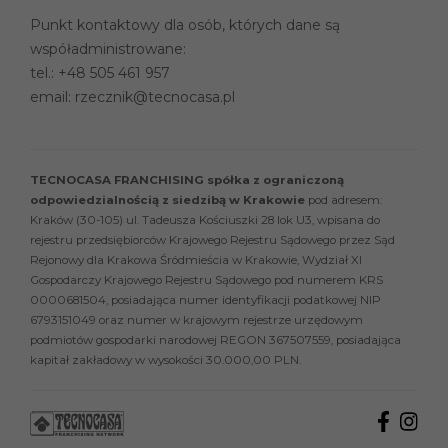
Punkt kontaktowy dla osób, których dane są
współadministrowane:
tel.:
+48 505 461 957
email:
rzecznik@tecnocasa.pl
TECNOCASA FRANCHISING spółka z ograniczoną
odpowiedzialnością z siedzibą w Krakowie
pod adresem:
Kraków (30-105) ul. Tadeusza Kościuszki 28 lok U3, wpisana do
rejestru przedsiębiorców Krajowego Rejestru Sądowego przez Sąd
Rejonowy dla Krakowa Śródmieścia w Krakowie, Wydział XI
Gospodarczy Krajowego Rejestru Sądowego pod numerem KRS
0000681504, posiadająca numer identyfikacji podatkowej NIP
6793151049 oraz numer w krajowym rejestrze urzędowym
podmiotów gospodarki narodowej REGON 367507559, posiadająca
kapitał zakładowy w wysokości 30.000,00 PLN.