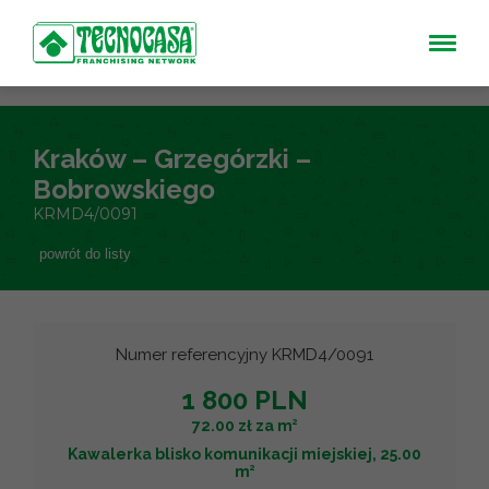
Kraków – Grzegórzki –
Bobrowskiego
KRMD4/0091
powrót do listy
Numer referencyjny KRMD4/0091
1 800 PLN
2
72.00 zł za m
Kawalerka blisko komunikacji miejskiej, 25.00
2
m