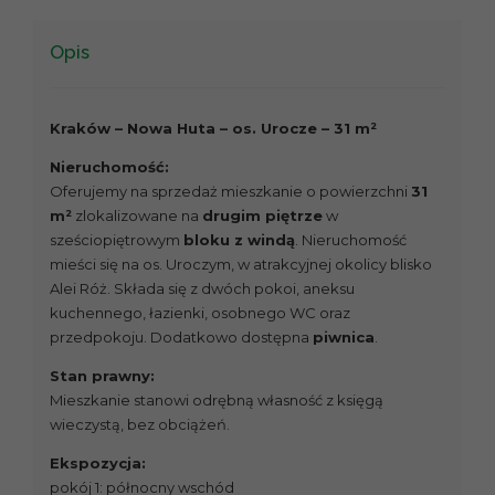
Opis
Kraków – Nowa Huta – os. Urocze – 31 m²
Nieruchomość:
Oferujemy na sprzedaż mieszkanie o powierzchni
31
m²
zlokalizowane na
drugim piętrze
w
sześciopiętrowym
bloku z windą
. Nieruchomość
mieści się na os. Uroczym, w atrakcyjnej okolicy blisko
Alei Róż. Składa się z dwóch pokoi, aneksu
kuchennego, łazienki, osobnego WC oraz
przedpokoju. Dodatkowo dostępna
piwnica
.
Stan prawny:
Mieszkanie stanowi odrębną własność z księgą
wieczystą, bez obciążeń.
Ekspozycja:
pokój 1: północny wschód