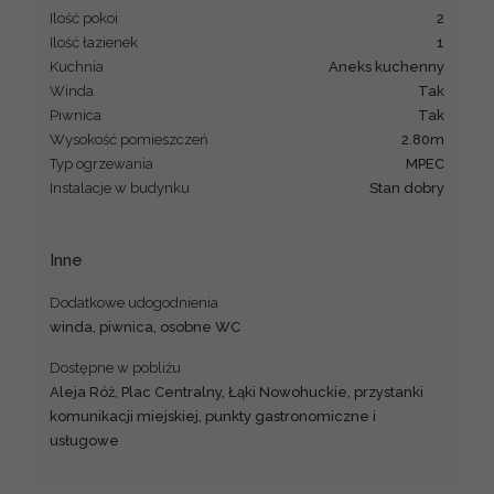
Ilość pokoi
2
Ilość łazienek
1
Kuchnia
aneks kuchenny
Winda
Tak
Piwnica
Tak
Wysokość pomieszczeń
2.80m
Typ ogrzewania
MPEC
Instalacje w budynku
stan dobry
Inne
Dodatkowe udogodnienia
winda, piwnica, osobne WC
Dostępne w pobliżu
Aleja Róż, Plac Centralny, Łąki Nowohuckie, przystanki
komunikacji miejskiej, punkty gastronomiczne i
usługowe