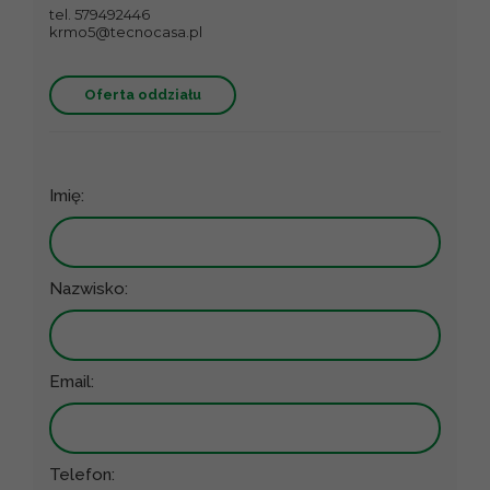
tel. 579492446
krmo5@tecnocasa.pl
Oferta oddziału
Imię:
Nazwisko:
Email:
Telefon: