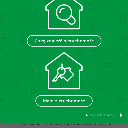
Budynek z lat 50. XX wieku, wybudowany metodą
tradycyjną – cegła. Wewnątrz zadbana i czysta klatka.
Lokalizacja:
Osiedle Urocze łączy kameralną, zieloną okolicę z
wygodnym dostępem do pełnej infrastruktury
miejskiej. Sąsiedztwo Alei Róż, Placu Centralnego oraz
Chcę znaleźć nieruchomość
licznych terenów rekreacyjnych sprawia, że to jedna z
najbardziej atrakcyjnych i praktycznych części Nowej
Huty – doskonała zarówno do zamieszkania, jak i pod
inwestycję. W pobliżu znajdują się m.in. Lidl, Awiteks,
Bar Mleczny, Żabka, Good Lood, Green Cafe Nero, a
także apteki, banki i szkoły.
Komunikacja:
Komunikacja miejska jest tutaj bardzo dobra – w
pobliżu są przystanki tramwajowe i autobusowe co
Mam nieruchomość
zapewnia szybki dojazd do innych części Krakowa.
ok. 4 minuty pieszo do przystanków autobusowych
Przejdź do strony
„Żeromskiego”
ok. 10 minut pieszo do przystanku autobusowego „Plac