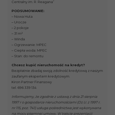
Centralny im. R. Reagana”
PODSUMOWANIE:
– Nowa Huta
– Urocze
– 2 pokoje
– 31 m²
– Winda
– Ogrzewanie: MPEC
– Ciepła woda: MPEC
– Stan: do remontu
Chcesz kupić nieruchomość na kredyt?
Bezpłatnie zbadaj swoją zdolność kredytową z naszym
zaufanym ekspertem kredytowym.
Kiron Partner Finansowy
tel. 696 339 134
Informujemy, że zgodnie z ustawą z dnia 21 sierpnia
1997 r o gospodarce nieruchomościami (Dz.U. z 1997 r.
nr 115, poz. 741) usługa pośrednictwa jest wykonywana
na mocy pisemnej umowy. W trakcie prezentacji