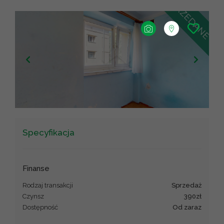
+
−
Leaflet
|
©
OpenStreetMap
contributors ©
CARTO
Specyfikacja
Finanse
Rodzaj transakcji
sprzedaż
Czynsz
390zł
Dostępność
od zaraz