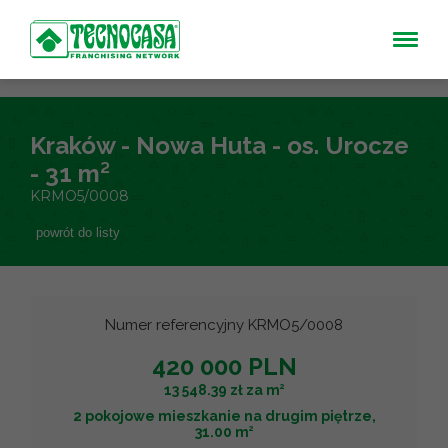
Kraków - Nowa Huta - os. Urocze
- 31 m²
KRMO5/0008
powrót do listy
Numer referencyjny KRMO5/0008
420 000 PLN
2
13 548.39 zł za m
2 pokojowe mieszkanie na drugim piętrze,
2
31.00 m