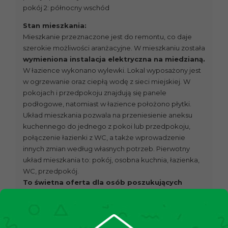
pokój 2: północny wschód
Stan mieszkania:
Mieszkanie przeznaczone jest do remontu, co daje
szerokie możliwości aranżacyjne. W mieszkaniu została
wymieniona instalacja elektryczna na miedzianą.
W łazience wykonano wylewki. Lokal wyposażony jest
w ogrzewanie oraz ciepłą wodę z sieci miejskiej. W
pokojach i przedpokoju znajdują się panele
podłogowe, natomiast w łazience położono płytki.
Układ mieszkania pozwala na przeniesienie aneksu
kuchennego do jednego z pokoi lub przedpokoju,
połączenie łazienki z WC, a także wprowadzenie
innych zmian według własnych potrzeb. Pierwotny
układ mieszkania to: pokój, osobna kuchnia, łazienka,
WC, przedpokój.
To świetna oferta dla osób poszukujących
mieszkania z dużym potencjałem, położonego w
dobrze skomunikowanej części miasta.
Stan budynku: