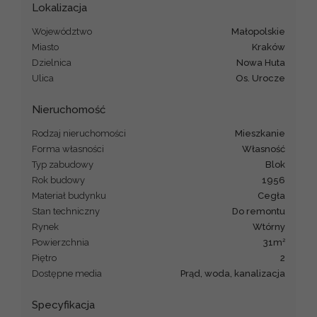
Lokalizacja
Województwo
małopolskie
Miasto
Kraków
Dzielnica
Nowa Huta
Ulica
os. Urocze
Nieruchomość
Rodzaj nieruchomości
mieszkanie
Forma własności
Własność
Typ zabudowy
blok
Rok budowy
1956
Materiał budynku
cegła
Stan techniczny
do remontu
Rynek
Wtórny
2
Powierzchnia
31m
Piętro
2
Dostępne media
prąd, woda, kanalizacja
Specyfikacja