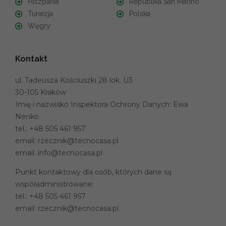
Hiszpania
Republika San Marino
Tunezja
Polska
Węgry
Kontakt
ul. Tadeusza Kościuszki 28 lok. U3
30-105 Kraków
Imię i nazwisko Inspektora Ochrony Danych: Ewa
Nenko
tel.:
+48 505 461 957
email:
rzecznik@tecnocasa.pl
email:
info@tecnocasa.pl
Punkt kontaktowy dla osób, których dane są
współadministrowane:
tel.:
+48 505 461 957
email:
rzecznik@tecnocasa.pl