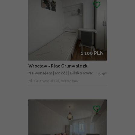
1 100 PLN
Wrocław - Plac Grunwaldzki
Na wynajem | Pokój | Blisko PWR
6 m
2
pl. Grunwaldzki, Wrocław