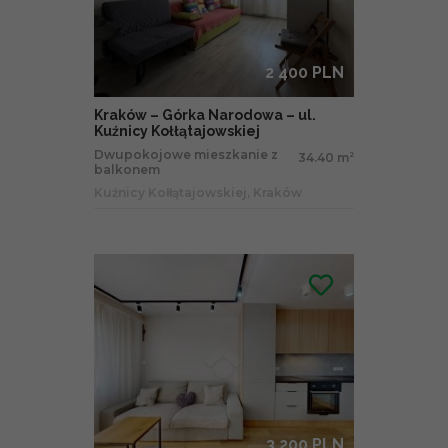
2 400 PLN
Kraków – Górka Narodowa – ul.
Kuźnicy Kołłątajowskiej
Dwupokojowe mieszkanie z
34.40 m
2
balkonem
Kuźnicy Kołłątajowskiej, Kraków
3 200 PLN