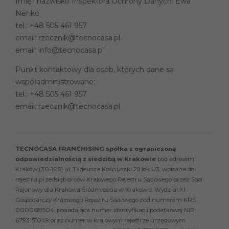
Imię i nazwisko Inspektora Ochrony Danych: Ewa
Nenko
tel.:
+48 505 461 957
email:
rzecznik@tecnocasa.pl
email:
info@tecnocasa.pl
Punkt kontaktowy dla osób, których dane są
współadministrowane:
tel.:
+48 505 461 957
email:
rzecznik@tecnocasa.pl
TECNOCASA FRANCHISING spółka z ograniczoną
odpowiedzialnością z siedzibą w Krakowie
pod adresem:
Kraków (30-105) ul. Tadeusza Kościuszki 28 lok U3, wpisana do
rejestru przedsiębiorców Krajowego Rejestru Sądowego przez Sąd
Rejonowy dla Krakowa Śródmieścia w Krakowie, Wydział XI
Gospodarczy Krajowego Rejestru Sądowego pod numerem KRS
0000681504, posiadająca numer identyfikacji podatkowej NIP
6793151049 oraz numer w krajowym rejestrze urzędowym