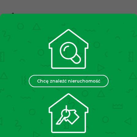
10,000+
Zadowolonych klientów
2500+
Spotkań miesięcznie
35
Chcę znaleźć nieruchomość
Placówek w Polsce
Chcesz sprzedać lub wynająć
swoją nieruchomość?