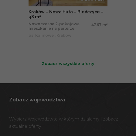
Kraków – Nowa Huta – Bieńczyce –
48 m²
Nowoczesne 2-pokojowe
47.67 m
2
mieszkanie na parterze
os. Kalinowe , Kraków
Zobacz wszystkie oferty
Zobacz województwa
Wybierz wojewódzwto w którym działamy i zobacz
aktualne oferty