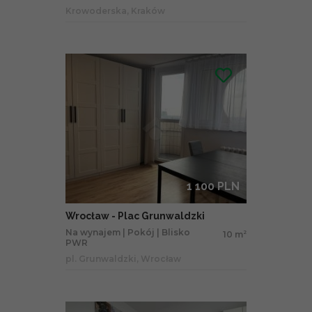
Krowoderska, Kraków
1 100 PLN
Wrocław - Plac Grunwaldzki
Na wynajem | Pokój | Blisko
10 m
2
PWR
pl. Grunwaldzki, Wrocław