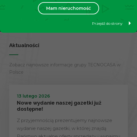
Mam nieruchomość
Dowiedz się więcej
Przejdź do strony
Aktualności
Zobacz najnowsze informacje grupy TECNOCASA w
Polsce
13 lutego 2026
Nowe wydanie naszej gazetki już
dostępne!
Z przyjemnością prezentujemy najnowsze
wydanie naszej gazetki, w której znajdą
Państwo aktualne oferty sprzedaży i wynajmu