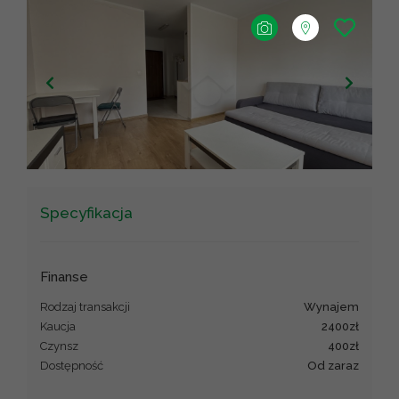
+
−
Leaflet
|
©
OpenStreetMap
contributors ©
CARTO
Specyfikacja
Finanse
Rodzaj transakcji
wynajem
Kaucja
2400zł
Czynsz
400zł
Dostępność
Od zaraz