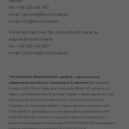
Nenko
tel.:
+48 505 461 957
email:
rzecznik@tecnocasa.pl
email:
info@tecnocasa.pl
Punkt kontaktowy dla osób, których dane są
współadministrowane:
tel.:
+48 505 461 957
email:
rzecznik@tecnocasa.pl
TECNOCASA FRANCHISING spółka z ograniczoną
odpowiedzialnością z siedzibą w Krakowie
pod adresem:
Kraków (30-105) ul. Tadeusza Kościuszki 28 lok U3, wpisana do
rejestru przedsiębiorców Krajowego Rejestru Sądowego przez Sąd
Rejonowy dla Krakowa Śródmieścia w Krakowie, Wydział XI
Gospodarczy Krajowego Rejestru Sądowego pod numerem KRS
0000681504, posiadająca numer identyfikacji podatkowej NIP
6793151049 oraz numer w krajowym rejestrze urzędowym
podmiotów gospodarki narodowej REGON 367507559, posiadająca
kapitał zakładowy w wysokości 30.000,00 PLN.