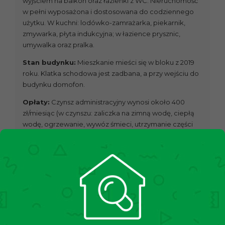
wyjściem na balkon oraz łazienki z WC. Nieruchomość
w pełni wyposażona i dostosowana do codziennego
użytku. W kuchni: lodówko-zamrażarka, piekarnik,
zmywarka, płyta indukcyjna; w łazience prysznic,
umywalka oraz pralka.
Stan budynku:
Mieszkanie mieści się w bloku z 2019
roku. Klatka schodowa jest zadbana, a przy wejściu do
budynku domofon.
Opłaty:
Czynsz administracyjny wynosi około 400
zł/miesiąc (w czynszu: zaliczka na zimną wodę, ciepłą
wodę, ogrzewanie, wywóz śmieci, utrzymanie części
wspólnych, fundusz remontowy). Dodatkowo płatny
prąd według zużycia.
Lokalizacja:
Nieruchomość znajduje się na
strzeżonym osiedlu, w bardzo dobrze skomunikowanej
części Krakowa. Najbliższe przystanki: autobusowy
„Wrocławska” w odległości 100 m, tramwajowy „Nowy
Kleparz” w odległości 900 m, stacja „Łobzów SKA” w
odległości 600 m, z których istnieje możliwość