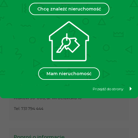
sprawnego dojazdu do innych części Krakowa.
Chcę znaleźć nieruchomość
Mieszkanie znajduje się w niedalekiej odległości od
Nowego Kleparza, Parku Wyspiańskiego, Parku
Krowoderskiego oraz sklepów spożywczych takich jak:
Żabka i Biedronka.
Cena: 2400 + 400 zł (czynsz administracyjny)
Informujemy, że przed obejrzeniem nieruchomości
podpisujemy umowę pośrednictwa w najmie
nieruchomości.
Mam nieruchomość
Zapraszamy do kontaktu:
Agencja Nieruchomości Stara Krowodrza
Przejdź do strony
Kraków 30-006, ul. Wrocławska 16
Tel. 731 794 444
Poproś o informacje