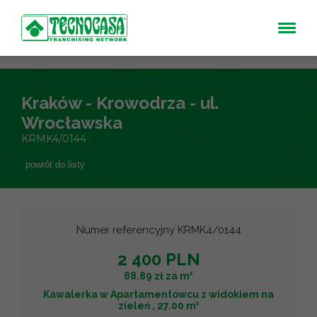
Kraków - Krowodrza - ul.
Wrocławska
KRMK4/0144
powrót do listy
Numer referencyjny KRMK4/0144
2 400 PLN
2
88.89 zł za m
Kawalerka w Apartamentowcu z widokiem na
2
zieleń , 27.00 m