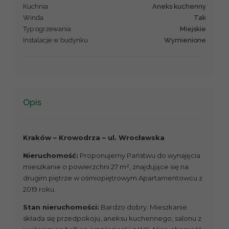
Kuchnia
Aneks kuchenny
Winda
Tak
Typ ogrzewania
Miejskie
Instalacje w budynku
Wymienione
Opis
Kraków – Krowodrza – ul. Wrocławska
Nieruchomość:
Proponujemy Państwu do wynajęcia
mieszkanie o powierzchni 27 m², znajdujące się na
drugim piętrze w ośmiopiętrowym Apartamentowcu z
2019 roku.
Stan nieruchomości:
Bardzo dobry. Mieszkanie
składa się przedpokoju, aneksu kuchennego, salonu z