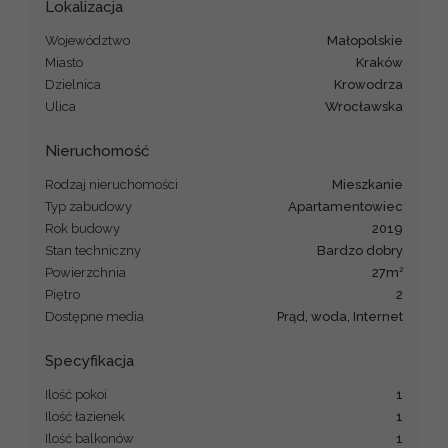
Lokalizacja
Województwo
małopolskie
Miasto
Kraków
Dzielnica
Krowodrza
Ulica
Wrocławska
Nieruchomość
Rodzaj nieruchomości
mieszkanie
Typ zabudowy
apartamentowiec
Rok budowy
2019
Stan techniczny
Bardzo dobry
2
Powierzchnia
27m
Piętro
2
Dostępne media
prąd, woda, Internet
Specyfikacja
Ilość pokoi
1
Ilość łazienek
1
Ilość balkonów
1