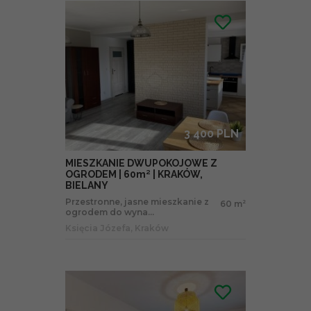
3 400 PLN
MIESZKANIE DWUPOKOJOWE Z
OGRODEM | 60m² | KRAKÓW,
BIELANY
Przestronne, jasne mieszkanie z
60 m
2
ogrodem do wyna...
Księcia Józefa, Kraków