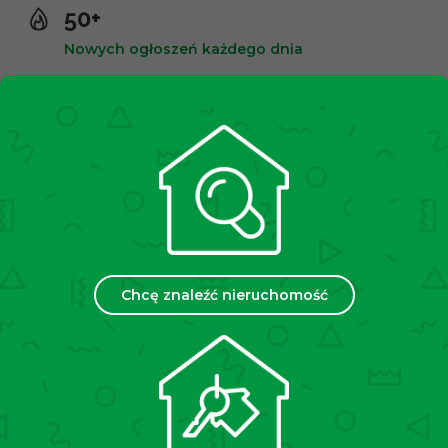
50+
Nowych ogłoszeń każdego dnia
10,000+
Zadowolonych klientów
2500+
Spotkań miesięcznie
Chcę znaleźć nieruchomość
35
Placówek w Polsce