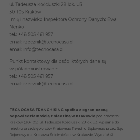
ul. Tadeusza Kościuszki 28 lok. U3
30-105 Kraków
Imię i nazwisko Inspektora Ochrony Danych: Ewa
Nenko
tel.:
+48 505 461 957
email:
rzecznik@tecnocasa.pl
email:
info@tecnocasa.pl
Punkt kontaktowy dla osób, których dane są
współadministrowane:
tel.:
+48 505 461 957
email:
rzecznik@tecnocasa.pl
TECNOCASA FRANCHISING spółka z ograniczoną
odpowiedzialnością z siedzibą w Krakowie
pod adresem:
Kraków (30-105) ul. Tadeusza Kościuszki 28 lok U3, wpisana do
rejestru przedsiębiorców Krajowego Rejestru Sądowego przez Sąd
Rejonowy dla Krakowa Śródmieścia w Krakowie, Wydział XI