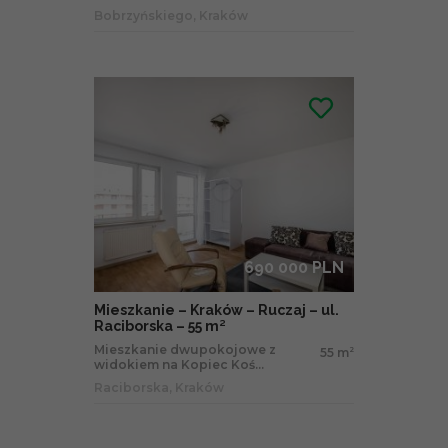
Bobrzyńskiego, Kraków
690 000 PLN
Mieszkanie – Kraków – Ruczaj – ul.
Raciborska – 55 m²
Mieszkanie dwupokojowe z
55 m
2
widokiem na Kopiec Koś...
Raciborska, Kraków