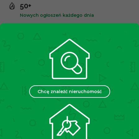
50+
Nowych ogłoszeń każdego dnia
10,000+
Zadowolonych klientów
2500+
Spotkań miesięcznie
Chcę znaleźć nieruchomość
35
Placówek w Polsce