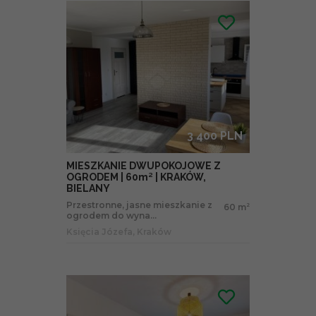
3 400 PLN
MIESZKANIE DWUPOKOJOWE Z
OGRODEM | 60m² | KRAKÓW,
BIELANY
Przestronne, jasne mieszkanie z
60 m
2
ogrodem do wyna...
Księcia Józefa, Kraków