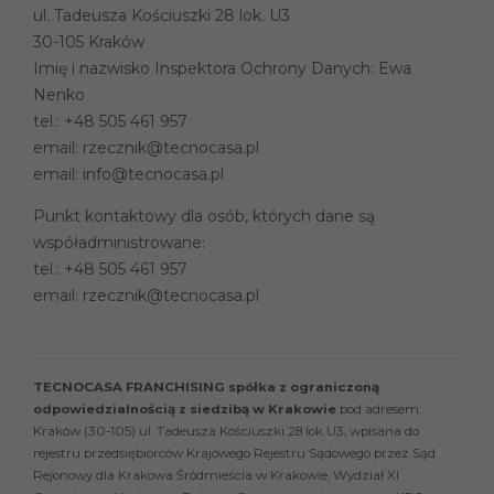
ul. Tadeusza Kościuszki 28 lok. U3
30-105 Kraków
Imię i nazwisko Inspektora Ochrony Danych: Ewa
Nenko
tel.:
+48 505 461 957
email:
rzecznik@tecnocasa.pl
email:
info@tecnocasa.pl
Punkt kontaktowy dla osób, których dane są
współadministrowane:
tel.:
+48 505 461 957
email:
rzecznik@tecnocasa.pl
TECNOCASA FRANCHISING spółka z ograniczoną
odpowiedzialnością z siedzibą w Krakowie
pod adresem:
Kraków (30-105) ul. Tadeusza Kościuszki 28 lok U3, wpisana do
rejestru przedsiębiorców Krajowego Rejestru Sądowego przez Sąd
Rejonowy dla Krakowa Śródmieścia w Krakowie, Wydział XI