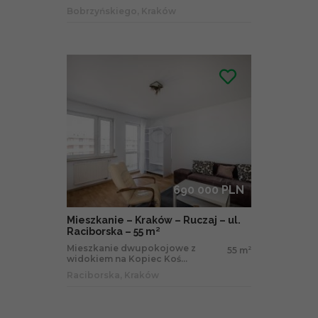
Bobrzyńskiego, Kraków
690 000 PLN
Mieszkanie – Kraków – Ruczaj – ul.
Raciborska – 55 m²
Mieszkanie dwupokojowe z
55 m
2
widokiem na Kopiec Koś...
Raciborska, Kraków