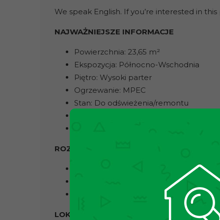
We speak English. If you’re interested in this 
NAJWAŻNIEJSZE INFORMACJE
Powierzchnia: 23,65 m²
Ekspozycja: Północno-Wschodnia
Piętro: Wysoki parter
Ogrzewanie: MPEC
Stan: Do odświeżenia/remontu
Parking: Dla mieszkańców bloku, za s
Stan prawny: Spółdzielcze własnościo
ROZKŁAD MIESZKANIA
Pokój
Aneks kuchenny
Łazienka z WC
LOKALIZACJA I KOMUNIKACJA