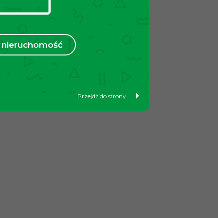
nieruchomość
Przejdź do strony