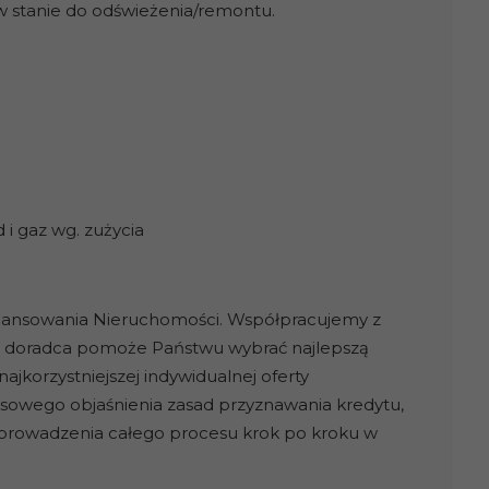
 w stanie do odświeżenia/remontu.
d i gaz wg. zużycia
inansowania Nieruchomości. Współpracujemy z
sz doradca pomoże Państwu wybrać najlepszą
jkorzystniejszej indywidualnej oferty
owego objaśnienia zasad przyznawania kredytu,
eprowadzenia całego procesu krok po kroku w