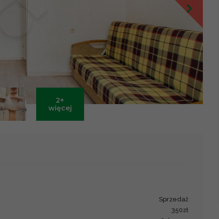
2+
Leaflet
|
©
OpenStreetMap
contributors ©
CARTO
więcej
sprzedaż
350zł