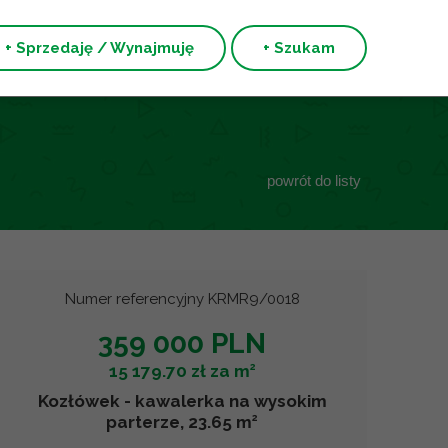
+ Sprzedaję / Wynajmuję
+ Szukam
powrót do listy
Numer referencyjny KRMR9/0018
359 000 PLN
2
15 179.70 zł za m
Kozłówek - kawalerka na wysokim
2
parterze, 23.65 m