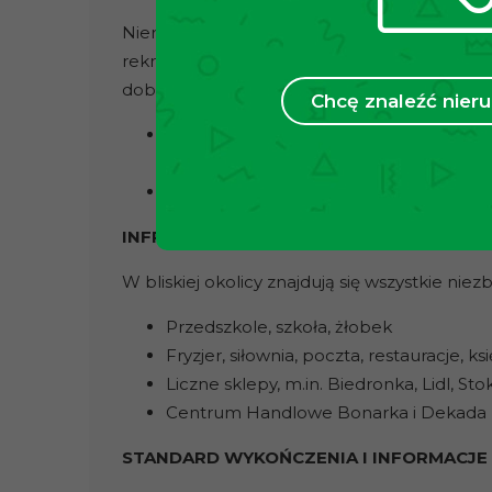
Nieruchomość znajduje się na Kozłówku, char
rekreacyjnymi, kompletną infrastrukturą o
dobrze rozbudowanej sieci transportu miejs
Chcę znaleźć nie
Dojazd do centrum Krakowa: ok. 15 m
miejską
Najbliższy przystanek autobusowy i tr
INFRASTRUKTURA W POBLIŻU
W bliskiej okolicy znajdują się wszystkie nie
Przedszkole, szkoła, żłobek
Fryzjer, siłownia, poczta, restauracje, ks
Liczne sklepy, m.in. Biedronka, Lidl, Sto
Centrum Handlowe Bonarka i Dekada
STANDARD WYKOŃCZENIA I INFORMACJE