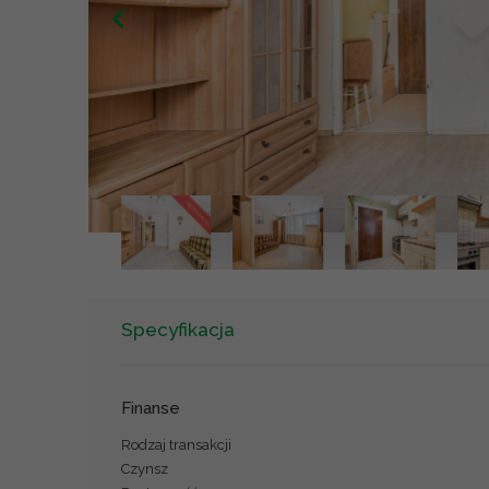
Specyfikacja
Finanse
Rodzaj transakcji
Czynsz