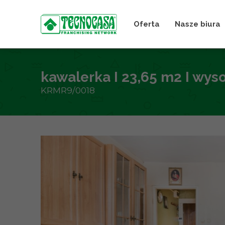
Oferta
Nasze biura
kawalerka I 23,65 m2 I wyso
KRMR9/0018
+
−