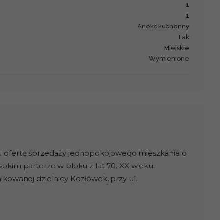
1
1
Aneks kuchenny
Tak
Miejskie
Wymienione
ofertę sprzedaży jednopokojowego mieszkania o
okim parterze w bloku z lat 70. XX wieku.
kowanej dzielnicy Kozłówek, przy ul.