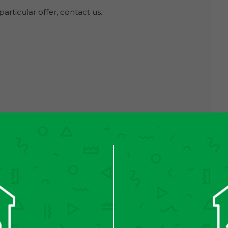
particular offer, contact us.
zlabanem
we