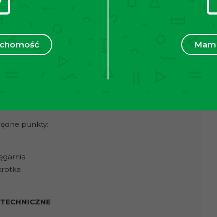
akteryzującym się terenami zielonymi i
raz wygodnym dojazdem do centrum miasta dzięki
kiego.
ruchomość
Mam 
inut samochodem, ok. 20 minut komunikacją
amwajowy „Dauna” – tylko 4 minuty pieszo
zbędne punkty:
ięgarnia
krotka
 TECHNICZNE