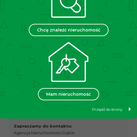
administracyjny na poziomie ok. 930 zł (dla 3 osób).
LOKALIZACJA
Budynek położony jest w spokojnej dzielnicy Dąbie,
Chcę znaleźć nieruchomość
która charakteryzuje się doskonałym połączeniem
zieleni, spokoju oraz bliskości centrum. W okolicy
znajdują się malownicze tereny spacerowe, bulwary
wiślane oraz liczne ścieżki rowerowe, które zapewniają
idealne warunki do rekreacji na świeżym powietrzu.
Dzielnica posiada rozwiniętą infrastrukturę, w tym
szkoły, przedszkola, sklepy, restauracje oraz punkty
usługowe, co czyni ją bardzo wygodnym miejscem do
życia.
– Tramwaj przystanek Dąbie (350 m)
Mam nieruchomość
– Autobus przystanek Dąbie (300 m)
Przejdź do strony
Cena:
659
000 zł
(do negocjacji)
Zapraszamy do kontaktu:
Agencja Nieruchomości Dąbie