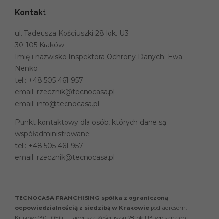
Kontakt
ul. Tadeusza Kościuszki 28 lok. U3
30-105 Kraków
Imię i nazwisko Inspektora Ochrony Danych: Ewa
Nenko
tel.:
+48 505 461 957
email:
rzecznik@tecnocasa.pl
email:
info@tecnocasa.pl
Punkt kontaktowy dla osób, których dane są
współadministrowane:
tel.:
+48 505 461 957
email:
rzecznik@tecnocasa.pl
TECNOCASA FRANCHISING spółka z ograniczoną
odpowiedzialnością z siedzibą w Krakowie
pod adresem:
Kraków (30-105) ul. Tadeusza Kościuszki 28 lok U3, wpisana do