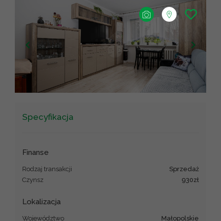
+
−
Leaflet
|
©
OpenStreetMap
contributors ©
CARTO
Specyfikacja
Finanse
Rodzaj transakcji
sprzedaż
Czynsz
930zł
Lokalizacja
Województwo
małopolskie