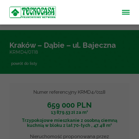
Kraków – Dąbie – ul. Bajeczna
KRMD4/0118
powrót do listy
Numer referencyjny KRMD4/0118
659 000 PLN
2
13 879.53 zł za m
Trzypokojowe mieszkanie z osobną ciemną
2
kuchnią w bloku z lat 70-tych , 47.48 m
Nieruchomość proponowana przez