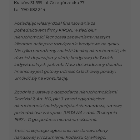
Kraków 31-559, ul. Grzegórzecka 77
tel. 790 682 244
Posiadając własny dział finansowania za
pośrednictwem firmy KIRON, w sieci biur
nieruchomości Tecnocasa zapewniamy naszym
klientom najlepsze rozwiązania kredytowe na rynku.
Nie tylko pomożemy znaleźć idealną nieruchomość, ale
również dopasujemy ofertę kredytową do Twoich
indywidualnych potrzeb. Nasz doświadczony doradca
finansowy jest gotowy udzielić Ci fachowej porady i
umówić się na konsultację.
Zgodnie z ustawą o gospodarce nieruchomościami
Rozdział 2, Art. 180, pkt 3. przed oglądnięciem
nieruchomości należy podpisać standardową umowę
pośrednictwa w kupnie. (USTAWA z dnia 21 sierpnia
1997 r. O gospodarce nieruchomościami).
Treść niniejszego ogłoszenia nie stanowi oferty
handlowej w rozumieniu Kodeksu Cywilnego.