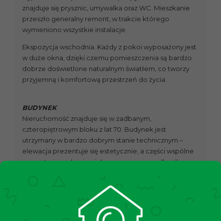
znajduje się prysznic, umywalka oraz WC. Mieszkanie
przeszło generalny remont, w trakcie którego
wymieniono wszystkie instalacje.
Ekspozycja wschodnia. Każdy z pokoi wyposażony jest
w duże okna, dzięki czemu pomieszczenia są bardzo
dobrze doświetlone naturalnym światłem, co tworzy
przyjemną i komfortową przestrzeń do życia.
BUDYNEK
Nieruchomość znajduje się w zadbanym,
czteropiętrowym bloku z lat 70. Budynek jest
utrzymany w bardzo dobrym stanie technicznym –
elewacja prezentuje się estetycznie, a części wspólne
są czyste i regularnie pielęgnowane, co podkreśla
dbałość o komfort mieszkańców.
MEDIA
Ogrzewanie oraz ciepła woda z sieci miejskiej, czynsz