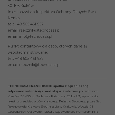
30-105 Kraków
Imię i nazwisko Inspektora Ochrony Danych: Ewa
Nenko
tel.:
+48 505 461 957
email:
rzecznik@tecnocasa.pl
email:
info@tecnocasa.pl
Punkt kontaktowy dla osób, których dane są
współadministrowane:
tel.:
+48 505 461 957
email:
rzecznik@tecnocasa.pl
TECNOCASA FRANCHISING spółka z ograniczoną
odpowiedzialnością z siedzibą w Krakowie
pod adresem:
Kraków (30-105) ul. Tadeusza Kościuszki 28 lok U3, wpisana do
rejestru przedsiębiorców Krajowego Rejestru Sądowego przez Sąd
Rejonowy dla Krakowa Śródmieścia w Krakowie, Wydział XI
Gospodarczy Krajowego Rejestru Sądowego pod numerem KRS