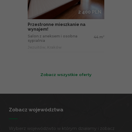
2 400 PLN
Przestronne mieszkanie na
wynajem!
Salon z aneksem i osobna
44 m
2
sypialnia
Jezuitów, Kraków
Zobacz wszystkie oferty
Zobacz województwa
Wybierz wojewódzwto w którym działamy i zobacz