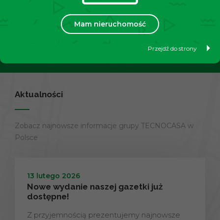
swoją nieruchomość?
Mam nieruchomość
Przejdź do strony
Dowiedz się więcej
Aktualności
Zobacz najnowsze informacje grupy TECNOCASA w
Polsce
13 lutego 2026
Nowe wydanie naszej gazetki już
dostępne!
Z przyjemnością prezentujemy najnowsze