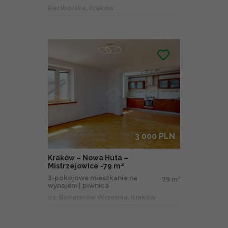
Raciborska, Kraków
3 000 PLN
Kraków – Nowa Huta –
Mistrzejowice -79 m²
3-pokojowe mieszkanie na
79 m
2
wynajem | piwnica
os. Bohaterów Września, Kraków