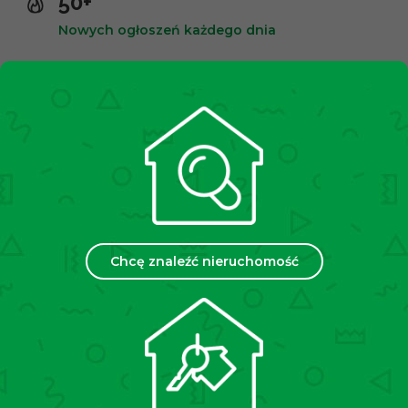
50+
Nowych ogłoszeń każdego dnia
10,000+
Zadowolonych klientów
2500+
Spotkań miesięcznie
35
Chcę znaleźć nieruchomość
Placówek w Polsce
Chcesz sprzedać lub wynająć