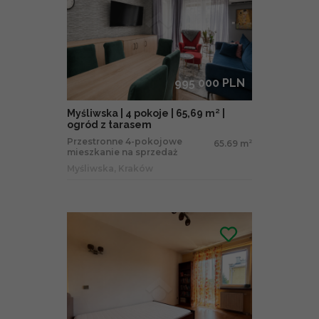
995 000 PLN
Myśliwska | 4 pokoje | 65,69 m² |
ogród z tarasem
Przestronne 4-pokojowe
65.69 m
2
mieszkanie na sprzedaż
Myśliwska, Kraków