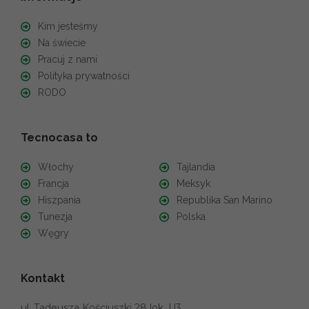
Kim jesteśmy
Na świecie
Pracuj z nami
Polityka prywatności
RODO
Tecnocasa to
Włochy
Tajlandia
Francja
Meksyk
Hiszpania
Republika San Marino
Tunezja
Polska
Węgry
Kontakt
ul. Tadeusza Kościuszki 28 lok. U3