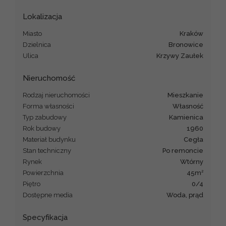
Lokalizacja
Miasto
Kraków
Dzielnica
Bronowice
Ulica
Krzywy Zaułek
Nieruchomość
Rodzaj nieruchomości
mieszkanie
Forma własności
Własność
Typ zabudowy
kamienica
Rok budowy
1960
Materiał budynku
cegła
Stan techniczny
po remoncie
Rynek
Wtórny
2
Powierzchnia
45m
Piętro
0/4
Dostępne media
woda, prąd
Specyfikacja