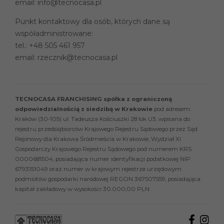
email:
info@tecnocasa.pl
Punkt kontaktowy dla osób, których dane są
współadministrowane:
tel.:
+48 505 461 957
email:
rzecznik@tecnocasa.pl
TECNOCASA FRANCHISING spółka z ograniczoną
odpowiedzialnością z siedzibą w Krakowie
pod adresem:
Kraków (30-105) ul. Tadeusza Kościuszki 28 lok U3, wpisana do
rejestru przedsiębiorców Krajowego Rejestru Sądowego przez Sąd
Rejonowy dla Krakowa Śródmieścia w Krakowie, Wydział XI
Gospodarczy Krajowego Rejestru Sądowego pod numerem KRS
0000681504, posiadająca numer identyfikacji podatkowej NIP
6793151049 oraz numer w krajowym rejestrze urzędowym
podmiotów gospodarki narodowej REGON 367507559, posiadająca
kapitał zakładowy w wysokości 30.000,00 PLN.