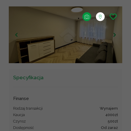
+
−
Leaflet
|
©
OpenStreetMap
contributors ©
CARTO
Specyfikacja
Finanse
Rodzaj transakcji
wynajem
Kaucja
4000zł
Czynsz
500zł
Dostępność
od zaraz