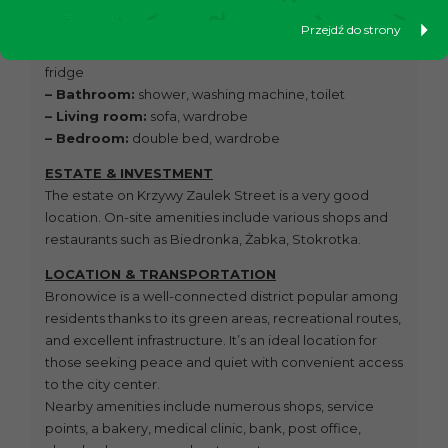
shower function.
Furnishings include:
Przejdź do strony
– Kitchenette:
oven, induction hob, dishwasher,
fridge
– Bathroom:
shower, washing machine, toilet
– Living room:
sofa, wardrobe
– Bedroom:
double bed, wardrobe
ESTATE & INVESTMENT
The estate on Krzywy Zaulek Street is a very good
location. On-site amenities include various shops and
restaurants such as Biedronka, Żabka, Stokrotka.
LOCATION & TRANSPORTATION
Bronowice is a well-connected district popular among
residents thanks to its green areas, recreational routes,
and excellent infrastructure. It’s an ideal location for
those seeking peace and quiet with convenient access
to the city center.
Nearby amenities include numerous shops, service
points, a bakery, medical clinic, bank, post office,