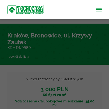
Kraków, Bronowice, ul. Krzywy
Zaułek
KRMD1/0980
powrót do listy
Numer referencyjny KRMD1/0980
3 000 PLN
2
66.67 zł za m
Nowoczesne dwupokojowe mieszkanie, 45.00
2
m