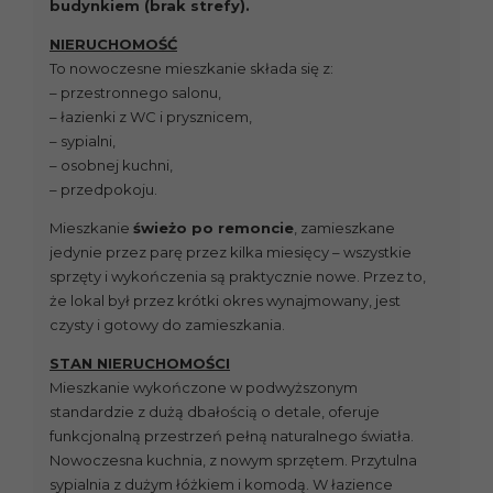
budynkiem (brak strefy).
NIERUCHOMOŚĆ
To nowoczesne mieszkanie składa się z:
– przestronnego salonu,
– łazienki z WC i prysznicem,
– sypialni,
– osobnej kuchni,
– przedpokoju.
Mieszkanie
świeżo po remoncie
, zamieszkane
jedynie przez parę przez kilka miesięcy – wszystkie
sprzęty i wykończenia są praktycznie nowe. Przez to,
że lokal był przez krótki okres wynajmowany, jest
czysty i gotowy do zamieszkania.
STAN NIERUCHOMOŚCI
Mieszkanie wykończone w podwyższonym
standardzie z dużą dbałością o detale, oferuje
funkcjonalną przestrzeń pełną naturalnego światła.
Nowoczesna kuchnia, z nowym sprzętem. Przytulna
sypialnia z dużym łóżkiem i komodą. W łazience