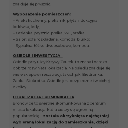
znajduje się prysznic.
Wyposażenie pomieszczeń:
– Aneks kuchenny: piekarnik, płyta indukcyjna,
lodówka, ledy;
– Łazienka: prysznic, pralka, WC, szafka;
– Salon: sofa rozkładana, komoda, biurko;
– Sypialnia: łóżko dwuosobowe, komoda.
OSIEDLE I INWESTYCJA
Osiedle przy ulicy Krzywy Zaułek, to znana i bardzo
dobrze rozwinięta lokalizacja. Na osiedlu znajduje się
wiele sklepów i restauracji, takich jak: Biedronka,
Żabka, Stokrotka. Osiedle jest bezpieczne i w cichej
okolicy.
LOKALIZACJA I KOMUNIKACJA
Bronowice to świetnie skomunikowana z centrum
miasta lokalizacja, która cieszy się ogromną
popularnością –
została okrzyknięta najchętniej
wybieraną lokalizacją do zamieszkania, dzięki