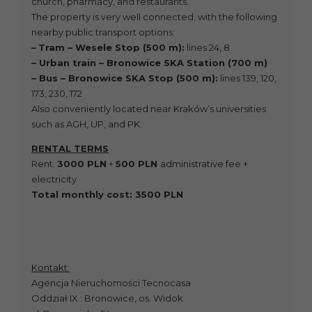
church, pharmacy, and restaurants.
The property is very well connected, with the following
nearby public transport options:
–
Tram – Wesele Stop (500 m):
lines 24, 8
– Urban train – Bronowice SKA Station (700 m)
– Bus – Bronowice SKA Stop (500 m):
lines 139, 120,
173, 230, 172
Also conveniently located near Kraków’s universities
such as AGH, UP, and PK.
RENTAL TERMS
Rent:
3000 PLN
+
500 PLN
administrative fee +
electricity
Total monthly cost: 3500 PLN
Kontakt:
Agencja Nieruchomości Tecnocasa
Oddział IX : Bronowice, os. Widok