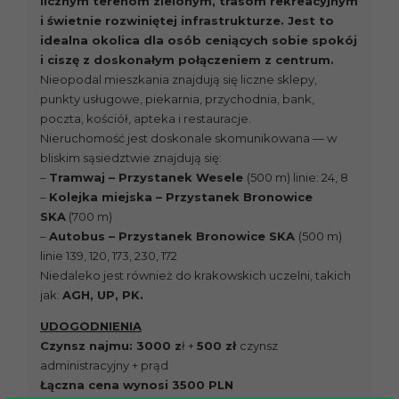
licznym terenom zielonym, trasom rekreacyjnym
i świetnie rozwiniętej infrastrukturze. Jest to
idealna okolica dla osób ceniących sobie spokój
i ciszę z doskonałym połączeniem z centrum.
Nieopodal mieszkania znajdują się liczne sklepy,
punkty usługowe, piekarnia, przychodnia, bank,
poczta, kościół, apteka i restauracje.
Nieruchomość jest doskonale skomunikowana — w
bliskim sąsiedztwie znajdują się:
–
Tramwaj – Przystanek Wesele
(500 m) linie: 24, 8
–
Kolejka miejska – Przystanek Bronowice
SKA
(700 m)
–
Autobus – Przystanek Bronowice SKA
(500 m)
linie 139, 120, 173, 230, 172
Niedaleko jest również do krakowskich uczelni, takich
jak:
AGH, UP, PK.
UDOGODNIENIA
Czynsz najmu: 3000 z
ł +
500 zł
czynsz
administracyjny + prąd
Łączna cena wynosi 3500 PLN