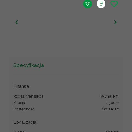
+
−
Leaflet
|
©
OpenStreetMap
contributors ©
CARTO
Specyfikacja
Finanse
Rodzaj transakcji
wynajem
Kaucja
2500zł
Dostępność
od zaraz
Lokalizacja