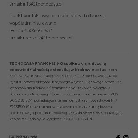
email:
info@tecnocasa.pl
Punkt kontaktowy dla osób, których dane są
współadministrowane:
tel.:
+48 505 461 957
email:
rzecznik@tecnocasa.pl
TECNOCASA FRANCHISING spółka z ograniczoną
odpowiedzialnością z siedzibą w Krakowie
pod adresem:
Kraków (30-105) ul. Tadeusza Kościuszki 28 lok U3, wpisana do
rejestru przedsiębiorców Krajowego Rejestru Sądowego przez Sąd
Rejonowy dla Krakowa Śródmieścia w Krakowie, Wydział XI
Gospodarczy Krajowego Rejestru Sądowego pod numerem KRS
0000681504, posiadająca numer identyfikacji podatkowej NIP
6793151049 oraz numer w krajowym rejestrze urzędowym
podmiotów gospodarki narodowej REGON 367507559, posiadająca
kapitał zakładowy w wysokości 30.000,00 PLN.