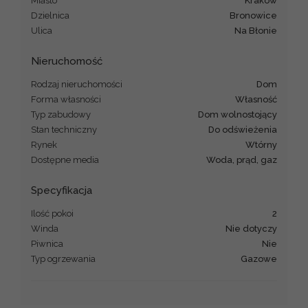
Miasto
Kraków
Dzielnica
Bronowice
Ulica
Na Błonie
Nieruchomość
Rodzaj nieruchomości
dom
Forma własności
Własność
Typ zabudowy
dom wolnostojący
Stan techniczny
do odświeżenia
Rynek
Wtórny
Dostępne media
woda, prąd, gaz
Specyfikacja
Ilość pokoi
2
Winda
nie dotyczy
Piwnica
Nie
Typ ogrzewania
gazowe