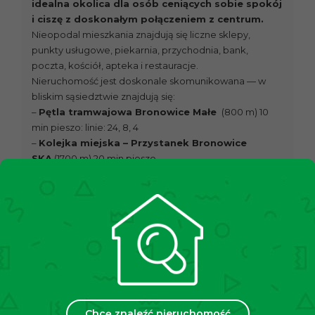
idealna okolica dla osób ceniących sobie spokój
i ciszę z doskonałym połączeniem z centrum.
Nieopodal mieszkania znajdują się liczne sklepy,
punkty usługowe, piekarnia, przychodnia, bank,
poczta, kościół, apteka i restauracje.
Nieruchomość jest doskonale skomunikowana — w
bliskim sąsiedztwie znajdują się:
–
Pętla tramwajowa Bronowice Małe
(800 m) 10
min pieszo: linie: 24, 8, 4
–
Kolejka miejska – Przystanek Bronowice
SKA
(1700 m) 20 min pieszo
–
Autobus – Przystanek Bronowice Małe
(800 m)
10 min pieszo linie 120, 139, 172, 238, 248, 218, 228, 258,
268, 278, 230, 572, 918,
Niedaleko jest również do krakowskich uczelni, takich
jak:
AGH, UP, PK.
Czynsz najmu:
2500 zł
(netto) czynsz + media
według zużycia
OFERTA NA WYŁĄCZNOŚĆ!
Chcę znaleźć nieruchomość