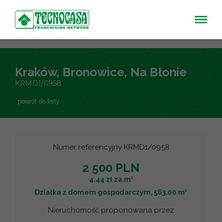
Kraków, Bronowice, Na Błonie
KRMD1/0958
powrót do listy
Numer referencyjny KRMD1/0958
2 500 PLN
2
4.44 zł za m
2
Działka z domem gospodarczym, 563.00 m
Nieruchomość proponowana przez