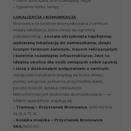
– Salon: sofa, szafa, stół rozkładany, regał
– Sypialnia: łóżko, lampy.
LOKALIZACJA I KOMUNIKACJA
Bronowice to świetnie skomunikowana z centrum
miasta lokalizacja, która cieszy się ogromną
popularnością –
została okrzyknięta najchętniej
wybieraną lokalizacją do zamieszkania, dzięki
licznym terenom zielonym, trasom rekreacyjnym
i świetnie rozwiniętej infrastrukturze. Jest to
idealna okolica dla osób ceniących sobie spokój
i ciszę z doskonałym połączeniem z centrum.
Nieopodal mieszkania znajdują się liczne sklepy,
punkty usługowe, piekarnia, przychodnia, bank,
poczta, kościół, apteka i restauracje.
Nieruchomość jest doskonale skomunikowana — w
bliskim sąsiedztwie znajdują się:
–
Tramwaj – Przystanek Bronowice
(400 m) linie:
24, 8, 4, 13, 14
–
Kolejka miejska – Przystanek Bronowice
SKA
(1400 m)