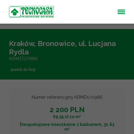
Kraków, Bronowice, ul. Lucjana
Rydla
KRMD1/0986
powrót do listy
Numer referencyjny KRMD1/0986
2 200 PLN
2
69.55 zł za m
Dwupokojowe mieszkanie z balkonem, 31.63
2
m