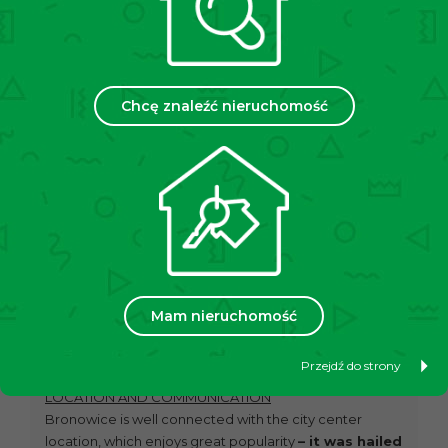
building with elevator and consists of:
– living room,
– separate bedroom,
– kitchenette,
Chcę znaleźć nieruchomość
– bathroom with toilet, bath and washing machine,
– the lobby.
CONDITION OF THE PROPERTY
The apartment was finished in a neutral style with the
use of functional solutions. It is spacious and has a
seating area and a separate bedroom, which is located
behind the sliding door.
– Kitchenette: oven, induction hob, fridge, kettle;
– Bathroom: bathtub, washing machine, toilet,
Mam nieruchomość
cupboards;
– Living room: sofa, wardrobe, folding table, bookcase
– Bedroom: bed, lamps.
Przejdź do strony
LOCATION AND COMMUNICATION
Bronowice is well connected with the city center
location, which enjoys great popularity
– it was hailed