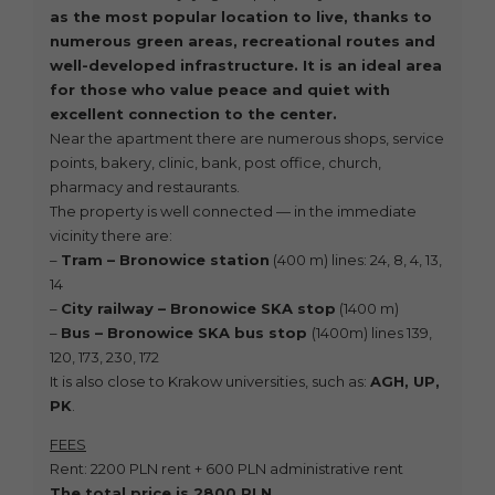
as the most popular location to live, thanks to
numerous green areas, recreational routes and
well-developed infrastructure. It is an ideal area
for those who value peace and quiet with
excellent connection to the center.
Near the apartment there are numerous shops, service
points, bakery, clinic, bank, post office, church,
pharmacy and restaurants.
The property is well connected — in the immediate
vicinity there are:
–
Tram – Bronowice station
(400 m) lines: 24, 8, 4, 13,
14
–
City railway – Bronowice SKA stop
(1400 m)
–
Bus – Bronowice SKA bus stop
(1400m) lines 139,
120, 173, 230, 172
It is also close to Krakow universities, such as:
AGH, UP,
PK
.
FEES
Rent: 2200 PLN rent + 600 PLN administrative rent
The total price is 2800 PLN