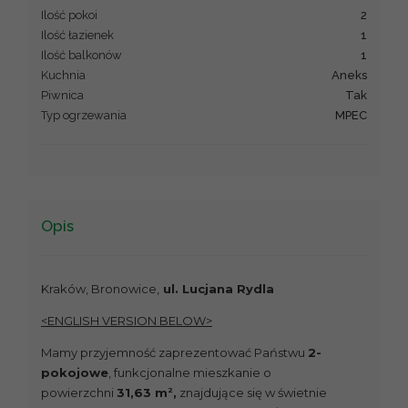
Ilość pokoi
2
Ilość łazienek
1
Ilość balkonów
1
Kuchnia
aneks
Piwnica
Tak
Typ ogrzewania
MPEC
Opis
Kraków, Bronowice,
ul. Lucjana Rydla
<ENGLISH VERSION BELOW>
Mamy przyjemność zaprezentować Państwu
2-
pokojowe
, funkcjonalne mieszkanie o
2
powierzchni
31,63 m
,
znajdujące się w świetnie