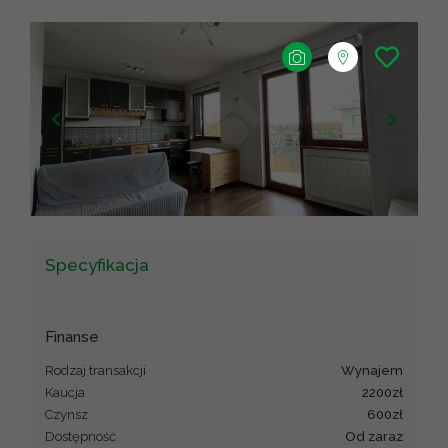
+
−
Leaflet
|
©
OpenStreetMap
contributors ©
CARTO
Specyfikacja
Finanse
Rodzaj transakcji
wynajem
Kaucja
2200zł
Czynsz
600zł
Dostępność
od zaraz