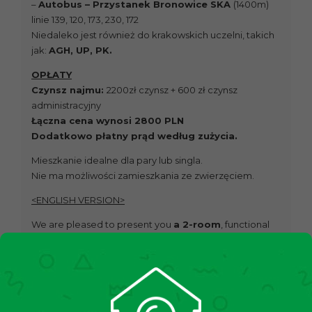
–
Autobus – Przystanek Bronowice SKA
(1400m)
linie 139, 120, 173, 230, 172
Niedaleko jest również do krakowskich uczelni, takich
jak:
AGH, UP, PK.
OPŁATY
Czynsz najmu:
2200zł czynsz + 600 zł czynsz
administracyjny
Łączna cena wynosi 2800 PLN
Dodatkowo płatny prąd według zużycia.
Mieszkanie idealne dla pary lub singla.
Nie ma możliwości zamieszkania ze zwierzęciem.
<ENGLISH VERSION>
We are pleased to present you
a 2-room
, functional
apartment with an area of
31,63 m2
, located in a well-
connected location
at Lucjana Rydla street in an
apartment building from 2007
.
REAL ESTATE
The apartment is located
on 5 out of 5 floors
in a