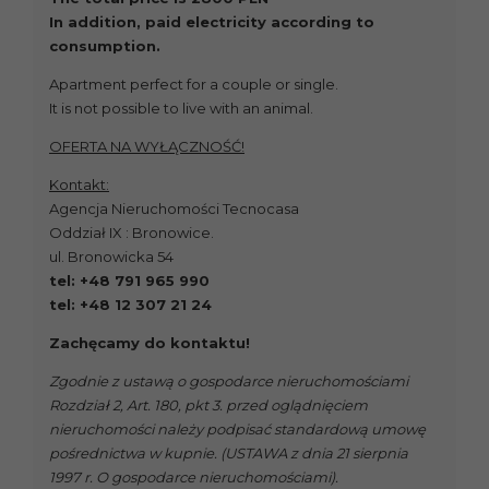
In addition, paid electricity according to
consumption.
Apartment perfect for a couple or single.
It is not possible to live with an animal.
OFERTA NA WYŁĄCZNOŚĆ!
Kontakt:
Agencja Nieruchomości Tecnocasa
Oddział IX : Bronowice.
ul. Bronowicka 54
tel: +48 791 965 990
tel: +48 12 307 21 24
Zachęcamy do kontaktu!
Zgodnie z ustawą o gospodarce nieruchomościami
Rozdział 2, Art. 180, pkt 3. przed oglądnięciem
nieruchomości należy podpisać standardową umowę
pośrednictwa w kupnie. (USTAWA z dnia 21 sierpnia
1997 r. O gospodarce nieruchomościami).