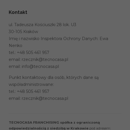
Kontakt
ul. Tadeusza Kościuszki 28 lok. U3
30-105 Kraków
Imię i nazwisko Inspektora Ochrony Danych: Ewa
Nenko
tel.:
+48 505 461 957
email:
rzecznik@tecnocasa.pl
email:
info@tecnocasa.pl
Punkt kontaktowy dla osób, których dane są
współadministrowane:
tel.:
+48 505 461 957
email:
rzecznik@tecnocasa.pl
TECNOCASA FRANCHISING spółka z ograniczoną
odpowiedzialnością z siedzibą w Krakowie
pod adresem: