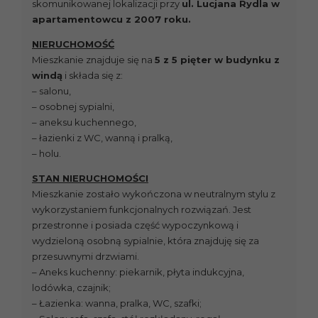
skomunikowanej lokalizacji przy
ul. Lucjana Rydla w
apartamentowcu z 2007 roku.
NIERUCHOMOŚĆ
Mieszkanie znajduje się na
5 z 5 pięter w budynku z
windą
i składa się z:
– salonu,
– osobnej sypialni,
– aneksu kuchennego,
– łazienki z WC, wanną i pralką,
– holu.
STAN NIERUCHOMOŚCI
Mieszkanie zostało wykończona w neutralnym stylu z
wykorzystaniem funkcjonalnych rozwiązań. Jest
przestronne i posiada część wypoczynkową i
wydzieloną osobną sypialnie, która znajduję się za
przesuwnymi drzwiami.
– Aneks kuchenny: piekarnik, płyta indukcyjna,
lodówka, czajnik;
– Łazienka: wanna, pralka, WC, szafki;