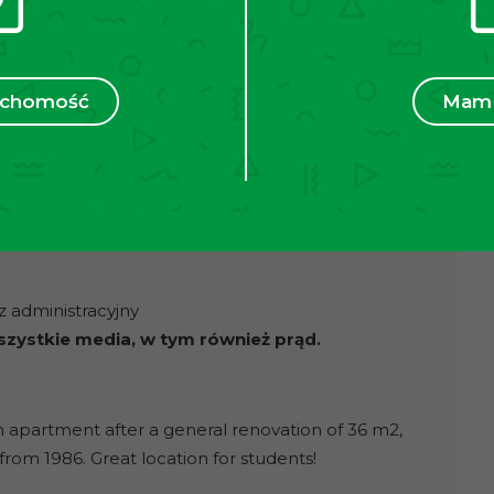
la osób ceniących sobie spokój i ciszę z
epy, punkty usługowe, piekarnia, przychodnia, bank,
ruchomość
Mam 
— w bliskim sąsiedztwie znajdują się:
ie: 24, 8, 4,
e SKA
(1800 m)
go
(250 m) linie 139, 173, 199, 310, 501, 511, 601, 611
i, takich jak:
AGH, UP, PK.
sz administracyjny
szystkie media, w tym również prąd.
apartment after a general renovation of 36 m2,
 from 1986. Great location for students!