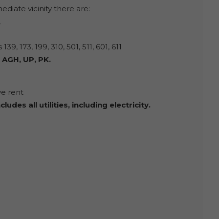
diate vicinity there are:
,
139, 173, 199, 310, 501, 511, 601, 611
:
AGH, UP, PK.
ve rent
des all utilities, including electricity.