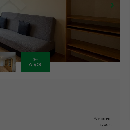
9+
Leaflet
|
©
OpenStreetMap
contributors ©
CARTO
więcej
wynajem
1700zł