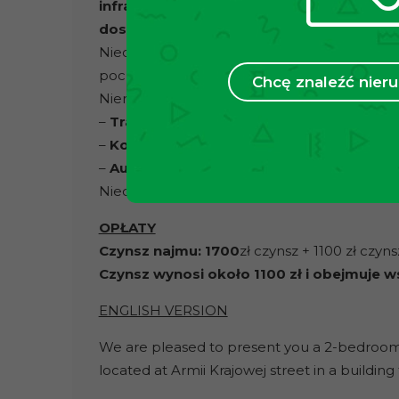
infrastrukturze. Jest to idealna okolica d
doskonałym połączeniem z centrum.
Nieopodal mieszkania znajdują się liczne skl
poczta, kościół, apteka i restauracje.
Chcę znaleźć nie
Nieruchomość jest doskonale skomunikowana 
–
Tramwaj – Przystanek Wesele
(1300 m) lin
–
Kolejka miejska – Przystanek Bronowic
–
Autobus – Przystanek Przybyszewskie
Niedaleko jest również do krakowskich uczeln
OPŁATY
Czynsz najmu: 1700
zł czynsz + 1100 zł czyn
Czynsz wynosi około 1100 zł i obejmuje w
ENGLISH VERSION
We are pleased to present you a 2-bedroom 
located at Armii Krajowej street in a building