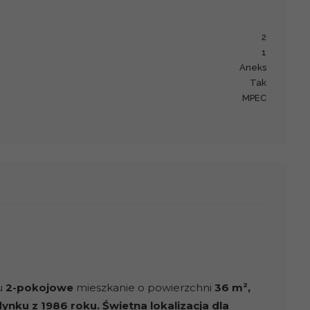
2
1
aneks
Tak
MPEC
u
2-pokojowe
mieszkanie o powierzchni
36 m
2
,
dynku z 1986 roku. Świetna lokalizacja dla