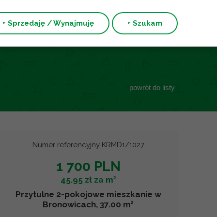
+ Sprzedaję / Wynajmuję
+ Szukam
powrót do listy
Numer referencyjny KRMD1/1027
1 700 PLN
2
45.95 zł za m
Przytulne 2-pokojowe mieszkanie w
2
Bronowicach, 37.00 m