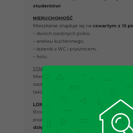
studentów!
NIERUCHOMOŚĆ
Mieszkanie znajduje się na
czwartym z 15 p
– dwóch osobnych pokoi,
– aneksu kuchennego,
– łazienki z WC i prysznicem,
– holu.
STAN NIERUCHOMOŚCI
Mieszkanie idealnie nadaje się dla studentów
osobne, nieprzechodnie pokoje, które zapewni
także bardzo dobrze wygłuszony, co sprzyja
LOKALIZACJA I KOMUNIKACJA
Bronowice to świetnie skomunikowana z cent
popularnością –
została okrzyknięta najch
dzięki licznym terenom zielonym, trasom 