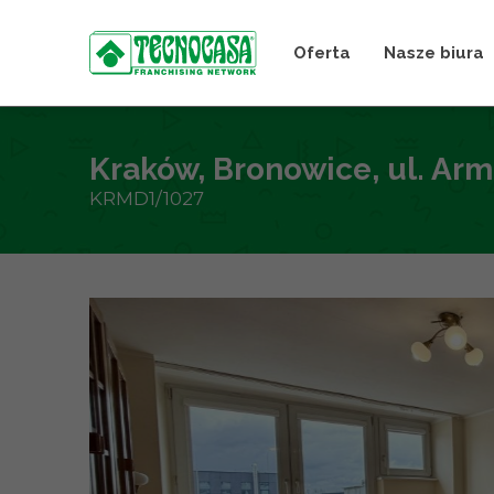
Oferta
Nasze biura
Kraków, Bronowice, ul. Arm
KRMD1/1027
+
−