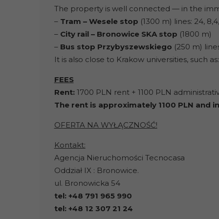
The property is well connected — in the imme
–
Tram – Wesele stop
(1300 m) lines: 24, 8,4
–
City rail – Bronowice SKA stop
(1800 m)
–
Bus stop Przybyszewskiego
(250 m) lines 
It is also close to Krakow universities, such as
FEES
Rent:
1700 PLN rent + 1100 PLN administrati
The rent is approximately 1100 PLN and inclu
OFERTA NA WYŁĄCZNOŚĆ!
Kontakt:
Agencja Nieruchomości Tecnocasa
Oddział IX : Bronowice.
ul. Bronowicka 54
tel: +48 791 965 990
tel: +48 12 307 21 24