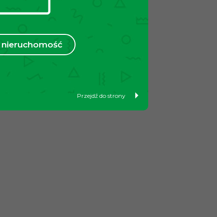
nieruchomość
Przejdź do strony