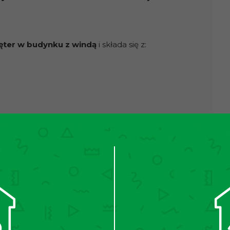
ięter w budynku z windą
i składa się z:
 ze względu na świetną lokalizację oraz dwa
ają komfort i prywatność. Lokal jest ciepły, a
 spokojnej nauce i odpoczynkowi.
rum miasta lokalizacja, która cieszy się ogromną
ętniej wybieraną lokalizacją do zamieszkania,
rekreacyjnym i świetnie rozwiniętej