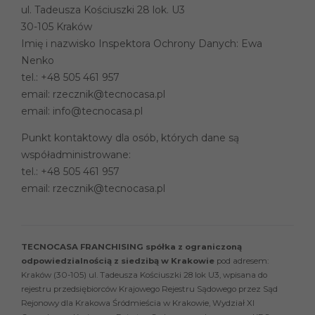
ul. Tadeusza Kościuszki 28 lok. U3
30-105 Kraków
Imię i nazwisko Inspektora Ochrony Danych: Ewa
Nenko
tel.:
+48 505 461 957
email:
rzecznik@tecnocasa.pl
email:
info@tecnocasa.pl
Punkt kontaktowy dla osób, których dane są
współadministrowane:
tel.:
+48 505 461 957
email:
rzecznik@tecnocasa.pl
TECNOCASA FRANCHISING spółka z ograniczoną
odpowiedzialnością z siedzibą w Krakowie
pod adresem:
Kraków (30-105) ul. Tadeusza Kościuszki 28 lok U3, wpisana do
rejestru przedsiębiorców Krajowego Rejestru Sądowego przez Sąd
Rejonowy dla Krakowa Śródmieścia w Krakowie, Wydział XI