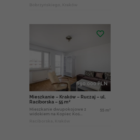
Bobrzyńskiego, Kraków
690 000 PLN
Mieszkanie – Kraków – Ruczaj – ul.
Raciborska – 55 m²
Mieszkanie dwupokojowe z
55 m
2
widokiem na Kopiec Koś...
Raciborska, Kraków