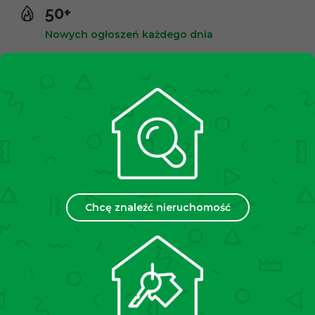
50+
Nowych ogłoszeń każdego dnia
10,000+
Zadowolonych klientów
2500+
Spotkań miesięcznie
Chcę znaleźć nieruchomość
35
Placówek w Polsce