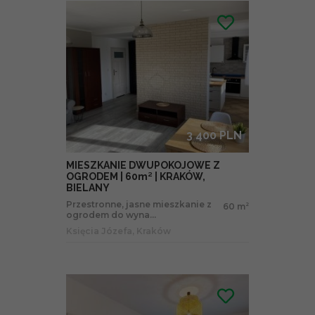
3 400 PLN
MIESZKANIE DWUPOKOJOWE Z
OGRODEM | 60m² | KRAKÓW,
BIELANY
Przestronne, jasne mieszkanie z
60 m
2
ogrodem do wyna...
Księcia Józefa, Kraków