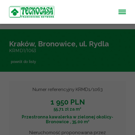
Kraków, Bronowice, ul. Rydla
KRMD1/1063
powrót do listy
Numer referencyjny KRMD1/1063
1 950 PLN
2
55.71 zł za m
Przestronna kawalerka w zielonej okolicy-
2
Bronowice , 35.00 m
Nieruchomość proponowana przez