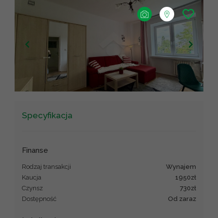
+
−
Leaflet
|
©
OpenStreetMap
contributors ©
CARTO
Specyfikacja
Finanse
Rodzaj transakcji
wynajem
Kaucja
1950zł
Czynsz
730zł
Dostępność
od zaraz