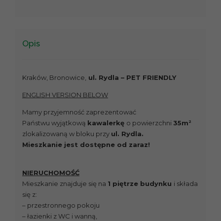
Opis
Kraków, Bronowice,
ul. Rydla – PET FRIENDLY
ENGLISH VERSION BELOW
Mamy przyjemność zaprezentować
2
Państwu wyjątkową
kawalerkę
o powierzchni
35m
zlokalizowaną w bloku przy
ul. Rydla.
Mieszkanie jest dostępne od zaraz!
NIERUCHOMOŚĆ
Mieszkanie znajduje się na
1 piętrze budynku
i składa
się z:
– przestronnego pokoju
– łazienki z WC i wanną,