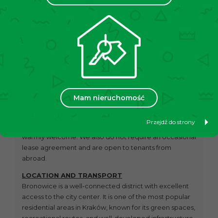
CONDITION OF THE PROPERTY
A cozy 35m² apartment, perfect for a single person or a
couple. It features a bright living room, a separate
kitchen, a hallway, and a bathroom with a toilet. The
well-thought-out layout ensures everyday comfort, and
the interior offers many arrangement possibilities.
Room furnishings:
–
Kitchen
:
oven, gas hob, refrigerator
Mam nieruchomość
–
Bathroom
:
shower, , toilet, cabinet
–
Living room
:
wardrobe, sofa, coffee table, cabinets
Przejdź do strony
The apartment is pet-friendly, and tenants with pets are
warmly welcome. We also do not require an occasional
lease agreement and are open to tenants from
abroad.
LOCATION AND TRANSPORT
Bronowice is a well-connected district with excellent
access to the city center. It is one of the most popular
residential areas in Kraków, known for its green spaces,