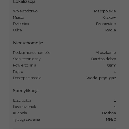
Lokalizacja
Województwo
małopolskie
Miasto
Kraków
Dzielnica
Bronowice
Ulica
Rydla
Nieruchomość
Rodzaj nieruchomości
mieszkanie
Stan techniczny
bardzo dobry
2
Powierzchnia
35m
Piętro
1
Dostępne media
woda, prąd, gaz
Specyfikacja
Ilość pokoi
1
Ilość łazienek
1
Kuchnia
oosbna
Typ ogrzewania
MPEC