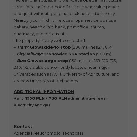
recreational routes, and well-developed infrastructure.
It’s an ideal neighborhood for those who value peace
and quiet without giving up quick access to the city.
Nearby, you’ll find numerous shops, service points, a
bakery, health clinic, bank, post office, church,
pharmacy, and restaurants.
The property is very well connected:
–
Tram:
Głowackiego stop
(200 m), lines 24, 8, 4
–
City railway:
Bronowice SKA station
(900 m)
–
Bus:
Głowackiego stop
(150 m), lines 139, 120, 173,
230, 172It is also conveniently located near major
universities such as AGH, University of Agriculture, and
Cracow University of Technology.
ADDITIONAL INFORMATION
Rent:
1950
PLN
+
730 PLN
administrative fees +
electricity and gas
Kontakt:
Agencja Nieruchomości Tecnocasa