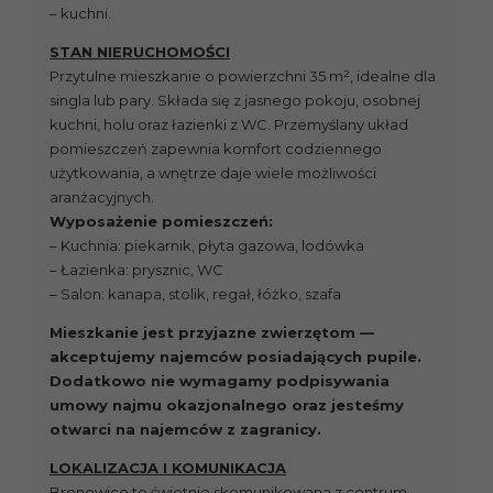
– kuchni.
STAN NIERUCHOMOŚCI
Przytulne mieszkanie o powierzchni 35 m², idealne dla
singla lub pary. Składa się z jasnego pokoju, osobnej
kuchni, holu oraz łazienki z WC. Przemyślany układ
pomieszczeń zapewnia komfort codziennego
użytkowania, a wnętrze daje wiele możliwości
aranżacyjnych.
Wyposażenie pomieszczeń:
– Kuchnia: piekarnik, płyta gazowa, lodówka
– Łazienka: prysznic, WC
– Salon: kanapa, stolik, regał, łóżko, szafa
Mieszkanie jest przyjazne zwierzętom —
akceptujemy najemców posiadających pupile.
Dodatkowo nie wymagamy podpisywania
umowy najmu okazjonalnego oraz jesteśmy
otwarci na najemców z zagranicy.
LOKALIZACJA I KOMUNIKACJA
Bronowice to świetnie skomunikowana z centrum