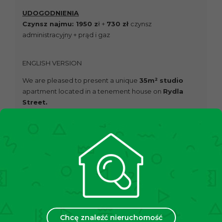
UDOGODNIENIA
Czynsz najmu: 1950 z
ł +
730 zł
czynsz
administracyjny + prąd i gaz
ENGLISH VERSION
We are pleased to present a unique
35m² studio
apartment located in a tenement house on
Rydla
Street.
The apartment is available immediately, with a
lease possible until September and the option
to extend.
PROPERTY
This refreshed apartment is situated on the
1th floor
of
the building and consists of:
– spacious living room,
– separate kitchen,
– bathroom with a toilet,
Chcę znaleźć nieruchomość
– hallway,