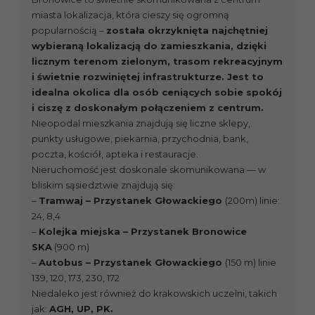
miasta lokalizacja, która cieszy się ogromną
popularnością –
została okrzyknięta najchętniej
wybieraną lokalizacją do zamieszkania, dzięki
licznym terenom zielonym, trasom rekreacyjnym
i świetnie rozwiniętej infrastrukturze. Jest to
idealna okolica dla osób ceniących sobie spokój
i ciszę z doskonałym połączeniem z centrum.
Nieopodal mieszkania znajdują się liczne sklepy,
punkty usługowe, piekarnia, przychodnia, bank,
poczta, kościół, apteka i restauracje.
Nieruchomość jest doskonale skomunikowana — w
bliskim sąsiedztwie znajdują się:
–
Tramwaj – Przystanek Głowackiego
(200m) linie:
24, 8,4
–
Kolejka miejska – Przystanek Bronowice
SKA
(900 m)
–
Autobus – Przystanek Głowackiego
(150 m) linie
139, 120, 173, 230, 172
Niedaleko jest również do krakowskich uczelni, takich
jak:
AGH, UP, PK.