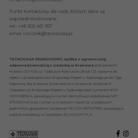
Punkt kontaktowy dla osób, których dane są
współadministrowane:
tel.:
+48 505 461 957
email:
rzecznik@tecnocasa.pl
TECNOCASA FRANCHISING spółka z ograniczoną
odpowiedzialnością z siedzibą w Krakowie
pod adresem:
Kraków (30-105) ul. Tadeusza Kościuszki 28 lok U3, wpisana do
rejestru przedsiębiorców Krajowego Rejestru Sądowego przez Sąd
Rejonowy dla Krakowa Śródmieścia w Krakowie, Wydział XI
Gospodarczy Krajowego Rejestru Sądowego pod numerem KRS
0000681504, posiadająca numer identyfikacji podatkowej NIP
6793151049 oraz numer w krajowym rejestrze urzędowym
podmiotów gospodarki narodowej REGON 367507559, posiadająca
kapitał zakładowy w wysokości 30.000,00 PLN.