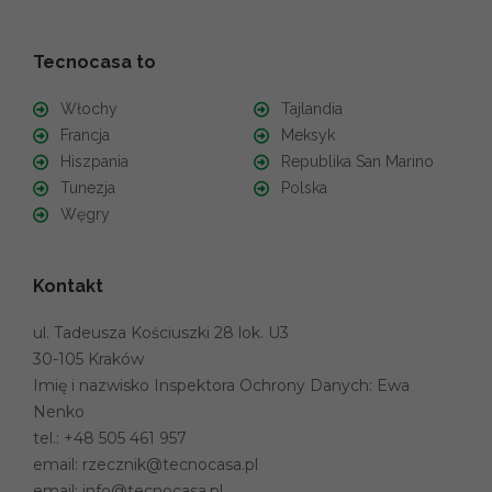
Tecnocasa to
Włochy
Tajlandia
Francja
Meksyk
Hiszpania
Republika San Marino
Tunezja
Polska
Węgry
Kontakt
ul. Tadeusza Kościuszki 28 lok. U3
30-105 Kraków
Imię i nazwisko Inspektora Ochrony Danych: Ewa
Nenko
tel.:
+48 505 461 957
email:
rzecznik@tecnocasa.pl
email:
info@tecnocasa.pl