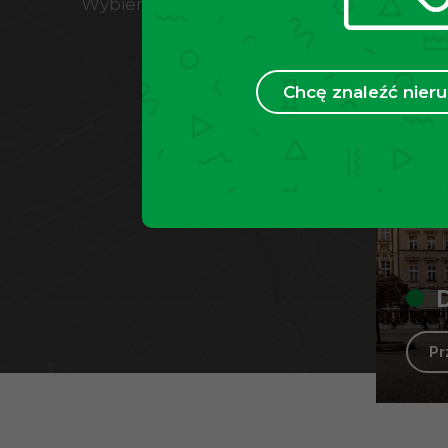
Wybierz wojewódzwto w którym działamy i
Chcę znaleźć nie
P