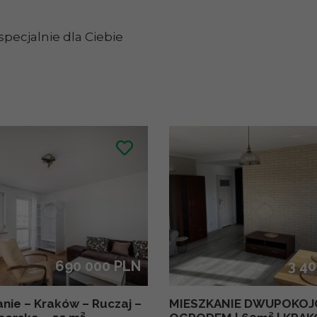
pecjalnie dla Ciebie
690 000 PLN
3 4
nie – Kraków – Ruczaj –
MIESZKANIE DWUPOKOJ