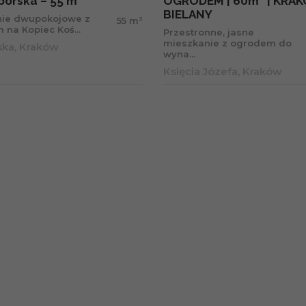
iborska – 55 m²
OGRODEM | 60m² | KRA
BIELANY
nie dwupokojowe z
2
55 m
 na Kopiec Koś...
Przestronne, jasne
mieszkanie z ogrodem do
ska, Kraków
wyna...
Księcia Józefa, Kraków