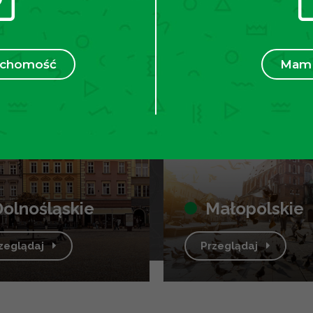
 zobacz aktualne oferty
ruchomość
Mam 
dolnośląskie
małopolskie
rzeglądaj
Przeglądaj