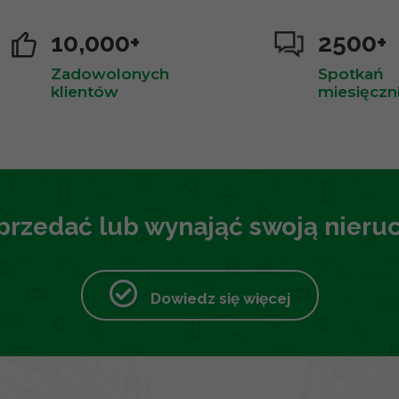
10,000+
2500+
Zadowolonych
Spotkań
klientów
miesięczn
przedać lub wynająć swoją nier
Dowiedz się więcej