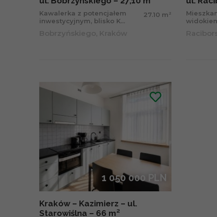
ul. Bobrzyńskiego – 27,10 m²
ul. Rac
Kawalerka z potencjałem
Mieszka
2
27.10 m
inwestycyjnym, blisko K...
widokiem
Bobrzyńskiego, Kraków
Racibor
1 050 000 PLN
Kraków – Kazimierz – ul.
Starowiślna – 66 m²