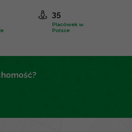
35
Placówek w
ie
Polsce
uchomość?