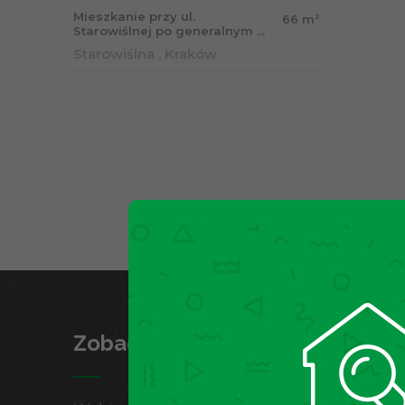
Mieszkanie przy ul.
2
66 m
Starowiślnej po generalnym ...
Starowiślna , Kraków
Zobacz województwa