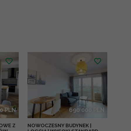
00 PLN
690 000 PLN
OWE Z
NOWOCZESNY BUDYNEK |