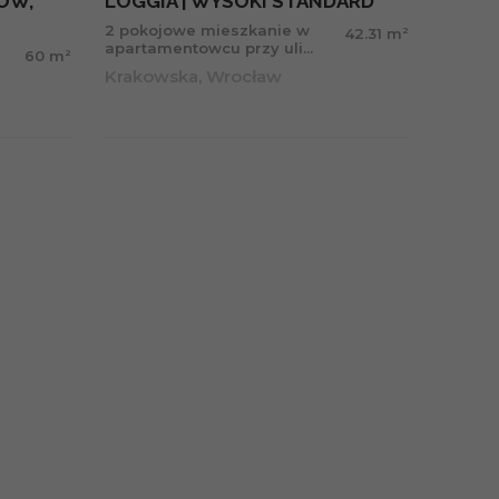
KÓW,
LOGGIA | WYSOKI STANDARD
2 pokojowe mieszkanie w
2
42.31 m
apartamentowcu przy uli...
2
60 m
Krakowska, Wrocław