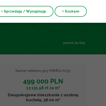
+ Sprzedaję / Wynajmuję
+ Szukam
powrót do listy
Numer referencyjny KRMD2/0135
499 000 PLN
2
13 131.58 zł za m
Dwupokojowe mieszkanie z osobną
2
kuchnią, 38.00 m