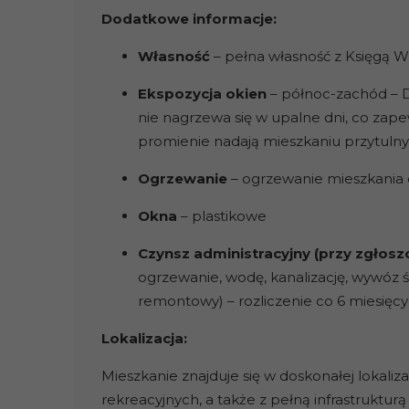
Dodatkowe informacje:
Własność
– pełna własność z Księgą 
Ekspozycja okien
– północ-zachód –
D
nie nagrzewa się w upalne dni, co za
promienie nadają mieszkaniu przytulny i
Ogrzewanie
– ogrzewanie mieszkania
Okna
– plastikowe
Czynsz administracyjn
y (przy zgłosz
ogrzewanie, wodę, kanalizację, wywóz ś
remontowy) – rozliczenie co 6 miesięcy
Lokalizacja:
Mieszkanie znajduje się w doskonałej lokaliza
rekreacyjnych, a także z pełną infrastrukturą