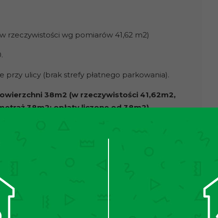
(w rzeczywistości wg pomiarów 41,62 m2)
0.
przy ulicy (brak strefy płatnego
parkowania).
powierzchni 38m2
(w rzeczywistości 41,62m2,
metraż 38m2; opłaty liczone od 38m2)
,
spokojnej, zielonej okolicy, z doskonałym dostępem
 się na 2 piętrze w 4-piętrowym bloku z lat 60.,
asnej kuchni oraz łazienki z WC. Na podłodze w
nce – płytki, w kuchni – płytki PCV. Okna
eż piwnica (ok. 3m2). Budynek w dobrym stanie
remontowana rok temu.
rawia, że wnętrza mają równomierne i łagodne
 w codziennym użytkowaniu oraz przy aranżacji