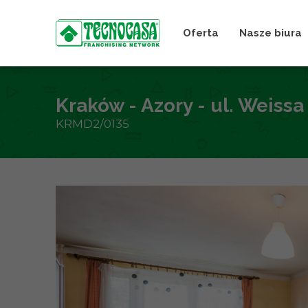
Oferta
Nasze biura
Kraków - Azory - ul. Weissa
KRMD2/0135
+
−