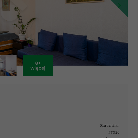
8+
Leaflet
|
©
OpenStreetMap
contributors ©
CARTO
więcej
sprzedaż
470zł