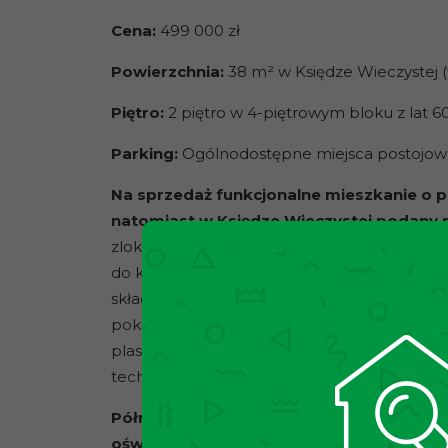
Cena:
499 000 zł
Powierzchnia:
38 m² w Księdze Wieczystej 
Piętro:
2 piętro w 4-piętrowym bloku z lat 6
Parking:
Ogólnodostępne miejsca postojowe 
Na sprzedaż funkcjonalne mieszkanie o 
natomiast w Księdze Wieczystej podany 
zlokalizowane przy ul. Weissa w Krakowie
w 
do komunikacji miejskiej
. Mieszkanie znajduje
składa się z przedpokoju, 2 pokoi, osobnej j
pokojach oraz przedpokoju – parkiet, w łazie
plastikowe. Do mieszkania przynależy równi
technicznym, klatka schodowa zadbana – 
Północno-zachodnia ekspozycja okien sp
oświetlenie, które świetnie sprawdza się