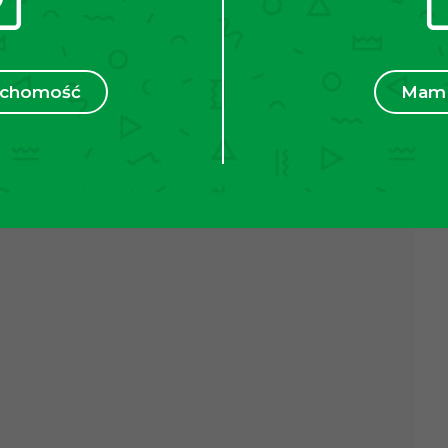
 i przyjemne światło popołudniu oraz komfort
ania się pomieszczeń.
ego remontu. W mieszkaniu wyremontowano kilka
ruchomość
Mam 
la autobusowa “Azory”, co zapewnia szybki dojazd