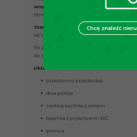
wnętrz.
Idealna dla osób, które cenią jasne
termiczny latem, bez nadmiernego nagrzew
Stan mieszkania:
do odświeżenia/częściow
Chcę znaleźć nie
lat temu łazienkę.
Po przeciwnej stronie ulicy znajduje się pęt
do centrum i innych części miasta.
Układ mieszkania:
przestronny przedpokój
dwa pokoje
osobna kuchnia z oknem
łazienka z prysznicem i WC
piwnica