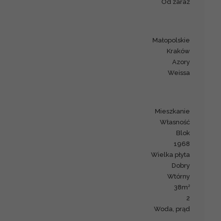
od zaraz
małopolskie
Kraków
Azory
Weissa
mieszkanie
Własność
blok
1968
wielka płyta
Dobry
Wtórny
2
38m
2
woda, prąd