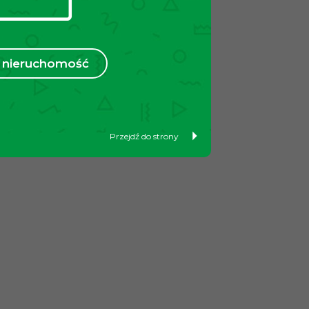
nieruchomość
Przejdź do strony