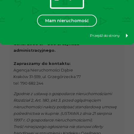
sklepy, restauracje oraz punkty usługowe, co czyni ją
bardzo wygodnym miejscem do życia.
– Tramwaj przystanek Teatr Variete (350 m)
Mam nieruchomość
– Autobus przystanek Teatr Variete (300 m)
Przejdź do strony
Cena:
2900 zł
+
800 zł
czynszu
administracyjnego.
Zapraszamy do kontaktu:
Agencja Nieruchomości Dąbie
Kraków 31-559, ul. Grzegórzecka 77
tel. 790 682 244
Zgodnie z ustawą o gospodarce nieruchomościami
Rozdział 2, Art. 180, pkt 3. przed oglądnięciem
nieruchomości należy podpisać standardową umowę
pośrednictwa w kupnie. (USTAWA z dnia 21 sierpnia
1997 r. O gospodarce nieruchomościami).
Treść niniejszego ogłoszenia nie stanowi oferty
handlowej w rozumieniu Kodeksu Cywilnego.