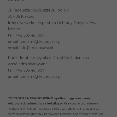
ul. Tadeusza Kościuszki 28 lok. U3
30-105 Kraków
Imię i nazwisko Inspektora Ochrony Danych: Ewa
Nenko
tel.:
+48 505 461 957
email:
rzecznik@tecnocasa.pl
email:
info@tecnocasa.pl
Punkt kontaktowy dla osób, których dane są
współadministrowane:
tel.:
+48 505 461 957
email:
rzecznik@tecnocasa.pl
TECNOCASA FRANCHISING spółka z ograniczoną
odpowiedzialnością z siedzibą w Krakowie
pod adresem:
Kraków (30-105) ul. Tadeusza Kościuszki 28 lok U3, wpisana do
rejestru przedsiębiorców Krajowego Rejestru Sądowego przez Sąd