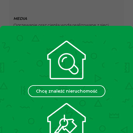
MEDIA
Ogrzewanie oraz ciepła woda realizowane z sieci
miejskiej. Czynsz administracyjny na poziomie około
800 zł
.
LOKALIZACJA
Budynek położony jest w spokojnej dzielnicy
Grzegórzki, która charakteryzuje się doskonałym
połączeniem zieleni, spokoju oraz bliskości centrum. W
okolicy znajdują się malownicze tereny spacerowe, jak
bulwary wiślane, Park Lotników Polskich oraz liczne
ścieżki rowerowe, które zapewniają idealne warunki
Chcę znaleźć nieruchomość
do rekreacji na świeżym powietrzu. Dąbie to również
doskonałe miejsce dla osób ceniących sobie dobrą
komunikację miejską – szybki dostęp do linii
tramwajowych i autobusowych umożliwia sprawne
poruszanie się po Krakowie. Dzielnica posiada
rozwiniętą infrastrukturę, w tym szkoły, przedszkola,