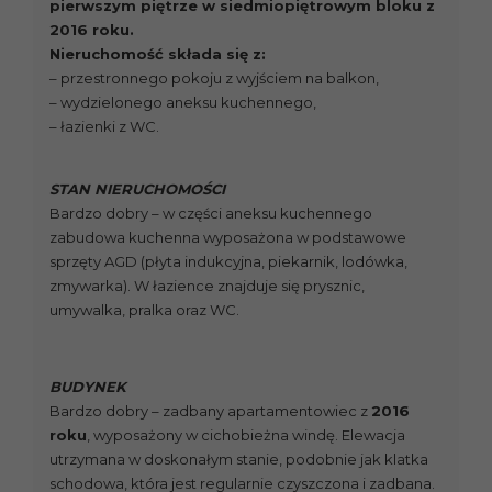
pierwszym piętrze w siedmiopiętrowym bloku z
2016 roku.
Nieruchomość składa się z:
– przestronnego pokoju z wyjściem na balkon,
– wydzielonego aneksu kuchennego,
– łazienki z WC.
STAN NIERUCHOMOŚCI
Bardzo dobry – w części aneksu kuchennego
zabudowa kuchenna wyposażona w podstawowe
sprzęty AGD (płyta indukcyjna, piekarnik, lodówka,
zmywarka). W łazience znajduje się prysznic,
umywalka, pralka oraz WC.
BUDYNEK
Bardzo dobry – zadbany apartamentowiec z
2016
roku
, wyposażony w cichobieżna windę. Elewacja
utrzymana w doskonałym stanie, podobnie jak klatka
schodowa, która jest regularnie czyszczona i zadbana.