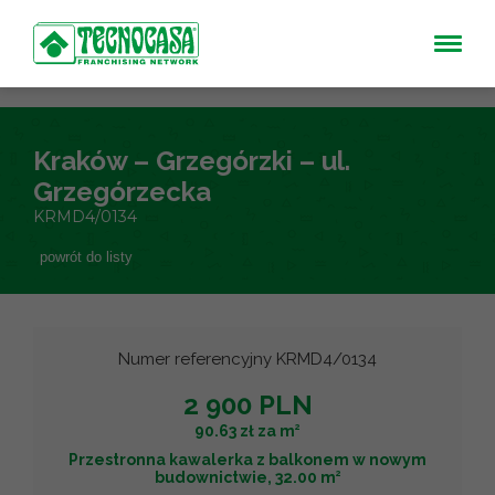
Kraków – Grzegórzki – ul.
Grzegórzecka
KRMD4/0134
powrót do listy
Numer referencyjny KRMD4/0134
2 900 PLN
2
90.63 zł za m
Przestronna kawalerka z balkonem w nowym
2
budownictwie, 32.00 m