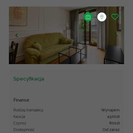
+
−
Leaflet
|
©
OpenStreetMap
contributors ©
CARTO
Specyfikacja
Finanse
Rodzaj transakcji
wynajem
Kaucja
4500zł
Czynsz
800zł
Dostępność
Od zaraz