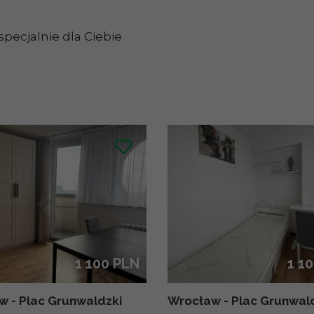
pecjalnie dla Ciebie
1 100 PLN
1 1
 - Plac Grunwaldzki
Wrocław - Plac Grunwal