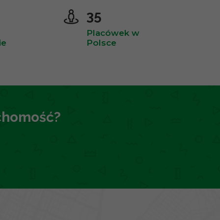
35
Placówek w
ie
Polsce
uchomość?