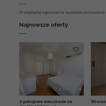
Przeglądaj ogłoszenia wyselekcjonowane s
Najnowsze oferty
2 800 PLN
2-pokojowe mieszkanie na
Wrocław