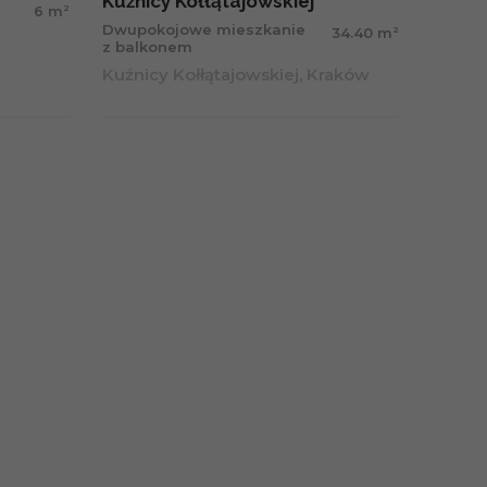
Kuźnicy Kołłątajowskiej
2
6 m
Dwupokojowe mieszkanie
2
34.40 m
z balkonem
Kuźnicy Kołłątajowskiej, Kraków