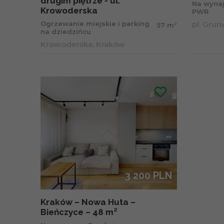
drugim piętrze - ul.
Na wynaj
Krowoderska
PWR
Ogrzewanie miejskie i parking
pl. Gru
2
57 m
na dziedzińcu
Krowoderska, Kraków
3 200 PLN
Kraków – Nowa Huta –
Bieńczyce – 48 m²