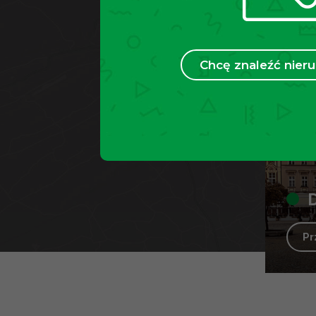
Chcę znaleźć nie
P