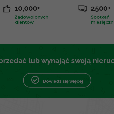
10,000+
2500+
Zadowolonych
Spotkań
klientów
miesięczn
przedać lub wynająć swoją nier
Dowiedz się więcej