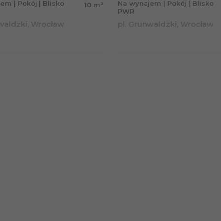
em | Pokój | Blisko
Na wynajem | Pokój | Blisko
2
10 m
PWR
nwaldzki, Wrocław
pl. Grunwaldzki, Wrocław