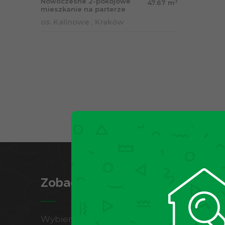
Nowoczesne 2-pokojowe
2
47.67 m
mieszkanie na parterze
os. Kalinowe , Kraków
Zobacz województwa
Wybierz wojewódzwto w którym działamy i