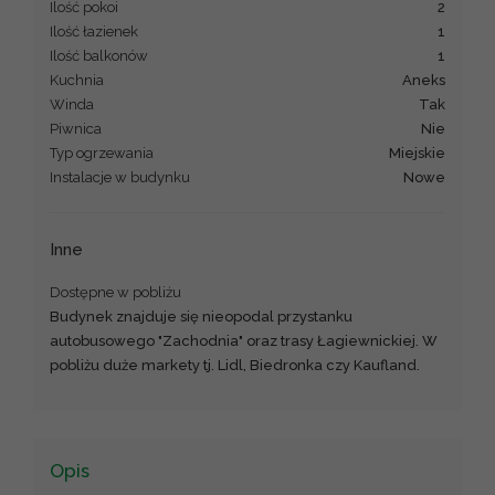
Ilość pokoi
2
Ilość łazienek
1
Ilość balkonów
1
Kuchnia
aneks
Winda
Tak
Piwnica
Nie
Typ ogrzewania
miejskie
Instalacje w budynku
nowe
Inne
Dostępne w pobliżu
Budynek znajduje się nieopodal przystanku
autobusowego "Zachodnia" oraz trasy Łagiewnickiej. W
pobliżu duże markety tj. Lidl, Biedronka czy Kaufland.
Opis