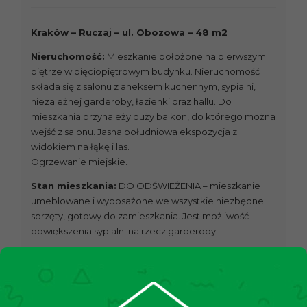
Kraków – Ruczaj – ul. Obozowa – 48 m2
Nieruchomość:
Mieszkanie położone na pierwszym
piętrze w pięciopiętrowym budynku. Nieruchomość
składa się z salonu z aneksem kuchennym, sypialni,
niezależnej garderoby, łazienki oraz hallu. Do
mieszkania przynależy duży balkon, do którego można
wejść z salonu. Jasna południowa ekspozycja z
widokiem na łąkę i las.
Ogrzewanie miejskie.
Stan mieszkania:
DO ODŚWIEŻENIA – mieszkanie
umeblowane i wyposażone we wszystkie niezbędne
sprzęty, gotowy do zamieszkania. Jest możliwość
powiększenia sypialni na rzecz garderoby.
Stan budynku:
Budynek oddany do użytkowania w
2013 roku, w bardzo dobrym stanie wizualnym i
technicznym. Mieszkanie sprzedawane jest bez
komórki lokatorskiej i miejsca postojowego. W