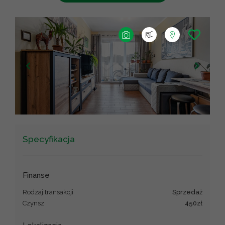
+
−
Leaflet
|
©
OpenStreetMap
contributors ©
CARTO
Specyfikacja
Finanse
Rodzaj transakcji
sprzedaż
Czynsz
450zł