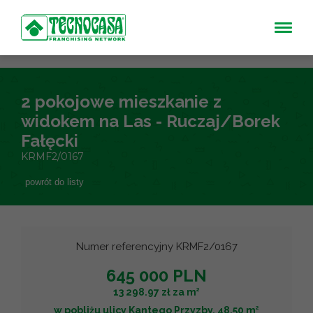
2 pokojowe mieszkanie z
widokem na Las - Ruczaj/Borek
Fałęcki
KRMF2/0167
powrót do listy
Numer referencyjny KRMF2/0167
645 000 PLN
2
13 298.97 zł za m
2
w pobliżu ulicy Kantego Przyzby, 48.50 m